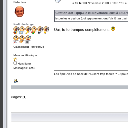
Relecteur
«
#5 le:
03 Novembre 2008 à 19:37:52 »
Citation de: Tqup3 le 03 Novembre 2008 à 18:37
le perl et le python (qui apparement ont l'air lié au b
Profil challenge
Oui, tu te trompes complètement.
Classement : 56/55625
Membre Héroïque
Hors ligne
Messages: 1258
Les épreuves de hack de NC sont trop faciles ? Et pourt
Pages: [
1
]