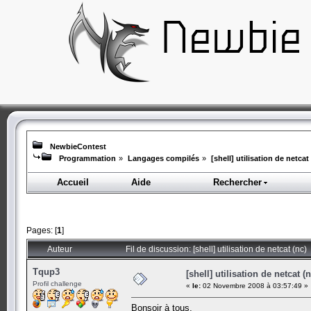
NewbieContest
Programmation
»
Langages compilés
»
[shell] utilisation de netcat
Accueil
Aide
Rechercher
Pages: [
1
]
Auteur
Fil de discussion: [shell] utilisation de netcat (nc)
Tqup3
[shell] utilisation de netcat (n
Profil challenge
«
le:
02 Novembre 2008 à 03:57:49 »
Bonsoir à tous,