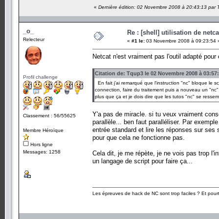
«
Dernière édition: 02 Novembre 2008 à 20:43:13 par
_o_
Re : [shell] utilisation de netca
Relecteur
«
#1 le:
03 Novembre 2008 à 09:23:54 
Netcat n'est vraiment pas l'outil adapté pou
Citation de: Tqup3 le 02 Novembre 2008 à 03:57
Profil challenge
En fait j'ai remarqué que l'instruction "nc" bloque le sc
connection, faire du traitement puis a nouveau un "nc". Je
plus que ça et je dois dire que les tutos "nc" se resse
Y'a pas de miracle. si tu veux vraiment cons
Classement : 56/55625
parallèle... ben faut paralléliser. Par exemp
entrée standard et lire les réponses sur ses 
Membre Héroïque
pour que cela ne fonctionne pas.
Hors ligne
Messages: 1258
Cela dit, je me répète, je ne vois pas trop l'i
un langage de script pour faire ça...
Les épreuves de hack de NC sont trop faciles ? Et pourt