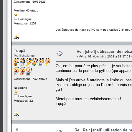
Classement : 56/55625
Membre Héroïque
Hors ligne
Messages: 1258
Les épreuves de hack de NC sont trop faciles ? Et pourt
Tqup3
Re : [shell] utilisation de netca
Profil challenge
«
#4 le:
03 Novembre 2008 à 18:37:53 
Ok, en fait pour être plus précis, je souhait
continuer par le perl et le python (qui appar
Classement : 742/55625
Mais si j'en arrive à atteindre la limite du 
j'y serais obligé un jour où l'autre ! Je vais
Néophyte
ça !
Hors ligne
Merci pour tous tes éclaircissements !
Messages: 22
Tqup3
_o_
Re : Re : [shell] utilisation de n