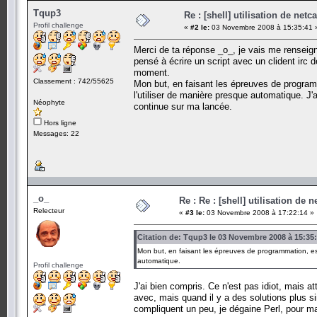
Tqup3
Re : [shell] utilisation de netca
Profil challenge
«
#2 le:
03 Novembre 2008 à 15:35:41 
Merci de ta réponse _o_, je vais me renseigner
pensé à écrire un script avec un clident irc 
moment.
Classement : 742/55625
Mon but, en faisant les épreuves de programm
l'utiliser de manière presque automatique. J'
Néophyte
continue sur ma lancée.
Hors ligne
Messages: 22
_o_
Re : Re : [shell] utilisation de n
Relecteur
«
#3 le:
03 Novembre 2008 à 17:22:14 »
Citation de: Tqup3 le 03 Novembre 2008 à 15:35
Mon but, en faisant les épreuves de programmation, est
automatique.
Profil challenge
J'ai bien compris. Ce n'est pas idiot, mais at
avec, mais quand il y a des solutions plus s
compliquent un peu, je dégaine Perl, pour ma