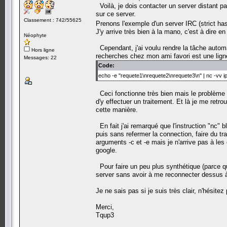
Voilà, je dois contacter un server distant pa
sur ce server.
Classement : 742/55625
Prenons l'exemple d'un server IRC (strict h
J'y arrive très bien à la mano, c'est à dire e
Néophyte
Cependant, j'ai voulu rendre la tâche automat
Hors ligne
recherches chez mon ami favori est une ligne
Messages: 22
Code:
echo -e "requete1\nrequete2\nrequete3\n" | nc -vv i
Ceci fonctionne très bien mais le problème e
d'y effectuer un traitement. Et là je me retr
cette manière.
En fait j'ai remarqué que l'instruction "nc" b
puis sans refermer la connection, faire du tra
arguments -c et -e mais je n'arrive pas à les
google.
Pour faire un peu plus synthétique (parce que
server sans avoir à me reconnecter dessus à
Je ne sais pas si je suis très clair, n'hésit
Merci,
Tqup3