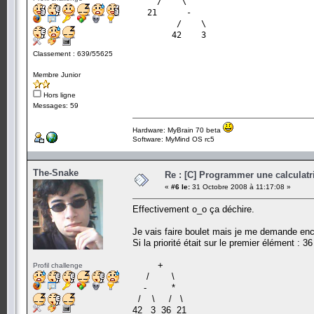
/ \
21 -
/ \
42 3
Classement : 639/55625
Membre Junior
Hors ligne
Messages: 59
Hardware: MyBrain 70 beta
Software: MyMind OS rc5
The-Snake
Re : [C] Programmer une calculatri
«
#6 le:
31 Octobre 2008 à 11:17:08 »
Effectivement o_o ça déchire.
Je vais faire boulet mais je me demande enc
Si la priorité était sur le premier élément : 3
+
Profil challenge
/ \
- *
/ \ / \
42 3 36 21