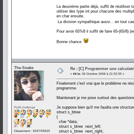
La deuxième partie déjà, suffit de réutiliser 
utiliser des type int pour chacune des multipl
en char ensuite.
La division sympathique aussi... en tout cas 
Pour avoir 65%8 il suffit de faire 65-(65/8) (
Bonne chance
The-Snake
Re : [C] Programmer une calculatri
«
#4 le:
30 Octobre 2008 à 21:52:55 »
Finalement c'est vrai que le problème ne rési
programme.
Maintenant je me pose surtout des questions
Je suppose bien qu'il me faudra une structur
Profil challenge
struct s_btree
{
char *data;
struct s_btree next_left;
struct s_btree next_right;
Classement : 9337/55625