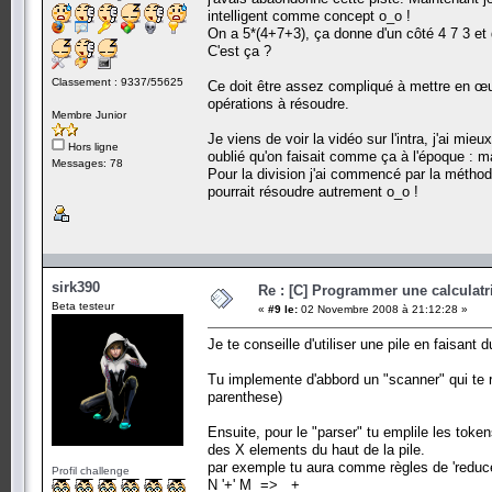
intelligent comme concept o_o !
On a 5*(4+7+3), ça donne d'un côté 4 7 3 et de
C'est ça ?
Classement : 9337/55625
Ce doit être assez compliqué à mettre en œ
opérations à résoudre.
Membre Junior
Je viens de voir la vidéo sur l'intra, j'ai mi
Hors ligne
oublié qu'on faisait comme ça à l'époque : main
Messages: 78
Pour la division j'ai commencé par la méthode
pourrait résoudre autrement o_o !
sirk390
Re : [C] Programmer une calculatri
Beta testeur
«
#9 le:
02 Novembre 2008 à 21:12:28 »
Je te conseille d'utiliser une pile en faisant du
Tu implemente d'abbord un "scanner" qui te r
parenthese)
Ensuite, pour le "parser" tu emplile les token
des X elements du haut de la pile.
par exemple tu aura comme règles de 'reduc
Profil challenge
N '+' M => +