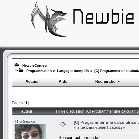
NewbieContest
Programmation
»
Langages compilés
»
[C] Programmer une calcula
Accueil
Aide
Rechercher
Pages: [
1
]
Auteur
Fil de discussion: [C] Programmer une calculatric
The-Snake
[C] Programmer une calculatrice u
«
le:
29 Octobre 2008 à 23:24:11 »
Bonsoir tout le monde !