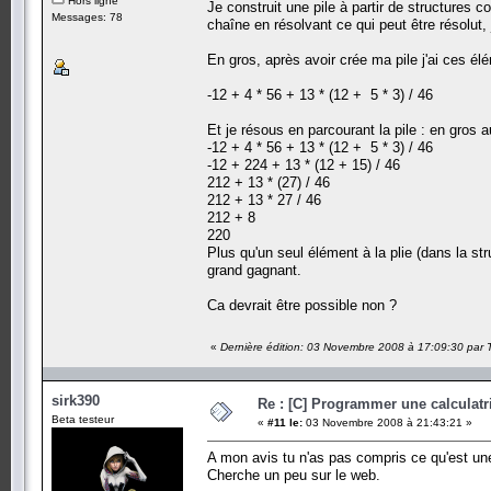
Hors ligne
Je construit une pile à partir de structures
Messages: 78
chaîne en résolvant ce qui peut être résolut, 
En gros, après avoir crée ma pile j'ai ces él
-12 + 4 * 56 + 13 * (12 + 5 * 3) / 46
Et je résous en parcourant la pile : en gros 
-12 + 4 * 56 + 13 * (12 + 5 * 3) / 46
-12 + 224 + 13 * (12 + 15) / 46
212 + 13 * (27) / 46
212 + 13 * 27 / 46
212 + 8
220
Plus qu'un seul élément à la plie (dans la st
grand gagnant.
Ca devrait être possible non ?
«
Dernière édition: 03 Novembre 2008 à 17:09:30 par
sirk390
Re : [C] Programmer une calculatri
Beta testeur
«
#11 le:
03 Novembre 2008 à 21:43:21 »
A mon avis tu n'as pas compris ce qu'est une
Cherche un peu sur le web.