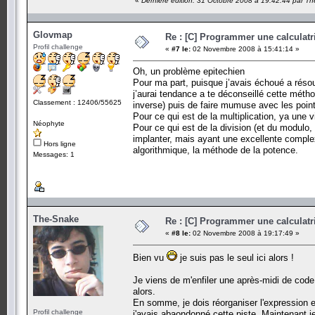
«
Dernière édition: 31 Octobre 2008 à 19:42:44 par T
Glovmap
Re : [C] Programmer une calculatri
Profil challenge
«
#7 le:
02 Novembre 2008 à 15:41:14 »
Oh, un problème epitechien
Pour ma part, puisque j’avais échoué a résou
j’aurai tendance a te déconseillé cette métho
Classement : 12406/55625
inverse) puis de faire mumuse avec les point
Pour ce qui est de la multiplication, ya une vi
Néophyte
Pour ce qui est de la division (et du modulo
implanter, mais ayant une excellente complex
Hors ligne
algorithmique, la méthode de la potence.
Messages: 1
The-Snake
Re : [C] Programmer une calculatri
«
#8 le:
02 Novembre 2008 à 19:17:49 »
Bien vu
je suis pas le seul ici alors !
Je viens de m'enfiler une après-midi de code
alors.
En somme, je dois réorganiser l'expression en
Profil challenge
j'avais abaondonné cette piste. Maintenant j