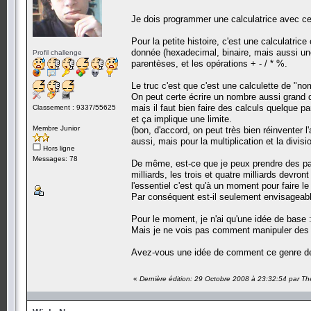
Je dois programmer une calculatrice avec cer
Pour la petite histoire, c'est une calculatri
donnée (hexadecimal, binaire, mais aussi un
Profil challenge
parentèses, et les opérations + - / * %.
Le truc c'est que c'est une calculette de "no
On peut certe écrire un nombre aussi grand q
mais il faut bien faire des calculs quelque par
Classement : 9337/55625
et ça implique une limite.
Membre Junior
(bon, d'accord, on peut très bien réinventer 
aussi, mais pour la multiplication et la divi
Hors ligne
Messages: 78
De même, est-ce que je peux prendre des para
milliards, les trois et quatre milliards devr
l'essentiel c'est qu'à un moment pour faire le 
Par conséquent est-il seulement envisageable
Pour le moment, je n'ai qu'une idée de base 
Mais je ne vois pas comment manipuler des n
Avez-vous une idée de comment ce genre de 
«
Dernière édition: 29 Octobre 2008 à 23:32:54 par T