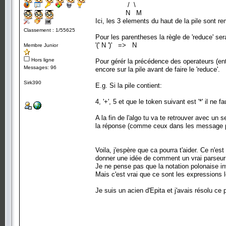
/ \
N M
Ici, les 3 elements du haut de la pile sont r
Classement : 1/55625
Pour les parentheses la règle de 'reduce' sera
'(' N ')' => N
Membre Junior
Hors ligne
Pour gérér la précédence des operateurs (entre 
Messages: 96
encore sur la pile avant de faire le 'reduce'.
Sirk390
E.g. Si la pile contient:
4, '+', 5 et que le token suivant est '*' il ne f
A la fin de l'algo tu va te retrouver avec un 
la réponse (comme ceux dans les message 
Voila, j'espère que ca pourra t'aider. Ce n'es
donner une idée de comment un vrai parseur
Je ne pense pas que la notation polonaise i
Mais c'est vrai que ce sont les expressions 
Je suis un acien d'Epita et j'avais résolu c