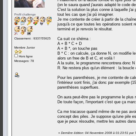
(on le saura quand j'aurais adapté le code d
C'est la solution la plus conne à laquelle j'a
tout les cas que j'ai pû imaginer.
Profil challenge
Je me contente de créer à partir de la chaîn
jusqu'à ce que toutes les opérations soient r
terminé et je renvois le résultat.
Ca suit ce shéma :
Classement : 9337/55625
A + B * C + D
Membre Junior
A + B *, on touche pas
B * C : on calcule, ça donne N, on modifie le 
Hors ligne
alors un free de B et C, et voilà !
Messages: 78
A la suite, le programme rencontrera donc N +
R. Ne restera plus qu'un élément : la boucle 
Pour les parenthèses, je me contente de calcul
l'intérieur sont finis, j'ai donc par exemple 
parenthèses superflues.
On aura peut-être pas le programme le plus 
De toute façon, l'important c'est que ça mar
Ca me tracasse quand même de ne pas avoir p
concept des piles. Je suppose qu'une pile e
que je peux résoudre, mettre les autres dans
«
Dernière édition: 04 Novembre 2008 à 01:23:51 par