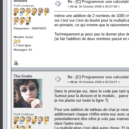
WiebeN
Re : [C] Programmer une calculatri
Profil challenge
«
#1 le:
30 Octobre 2008 à 00:07:09 »
même une addition de 2 nombres de 1000 chif
oui c'est sur c'est du boulot pour la multiplica
en primaire, ce qui montre que le raisonneme
Classement : 298/55625
Techniquement je peux pas te donner plus de
Membre Junior
j'ai fait l'addition de deux nombres passé en 
Hors ligne
Messages: 91
The-Snake
Re : [C] Programmer une calculatri
«
#2 le:
30 Octobre 2008 à 00:23:07 »
Dans le principe oui, dans le code pas tant 
Surtout pour la division et le modulo... parce 
je me plante sur toute la ligne ?).
Pour une addition de tableau de char je veux
additionnant chaque chiffre entre eux avec un
Profil challenge
potentiellement être infini je vois pas vraim
dans l'autre sens,
La multipilcation c'est déjà autre chose. Et 