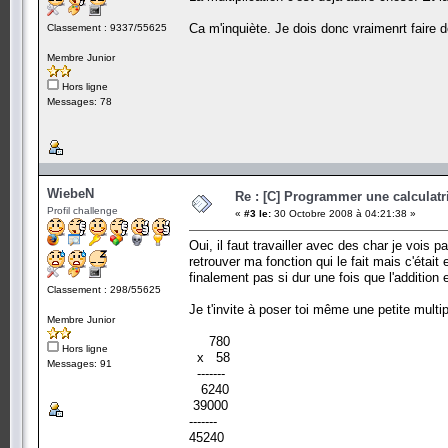
Ca m'inquiète. Je dois donc vraimenrt faire 
Classement : 9337/55625
Membre Junior
Hors ligne
Messages: 78
WiebeN
Re : [C] Programmer une calculatri
Profil challenge
«
#3 le:
30 Octobre 2008 à 04:21:38 »
Oui, il faut travailler avec des char je vois p
retrouver ma fonction qui le fait mais c'était
finalement pas si dur une fois que l'addition e
Classement : 298/55625
Je t'invite à poser toi même une petite multi
Membre Junior
780
Hors ligne
x 58
Messages: 91
-------
6240
39000
-------
45240