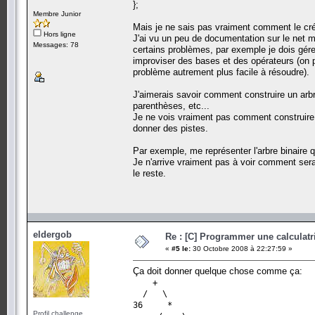
};
Membre Junior
Mais je ne sais pas vraiment comment le crée
Hors ligne
J'ai vu un peu de documentation sur le net m
Messages: 78
certains problèmes, par exemple je dois gér
improviser des bases et des opérateurs (on peu
problème autrement plus facile à résoudre).
J'aimerais savoir comment construire un arbre
parenthèses, etc...
Je ne vois vraiment pas comment construire l
donner des pistes.
Par exemple, me représenter l'arbre binaire qu
Je n'arrive vraiment pas à voir comment sera
le reste.
eldergob
Re : [C] Programmer une calculatri
«
#5 le:
30 Octobre 2008 à 22:27:59 »
Ça doit donner quelque chose comme ça:
+
/ \
36 *
Profil challenge