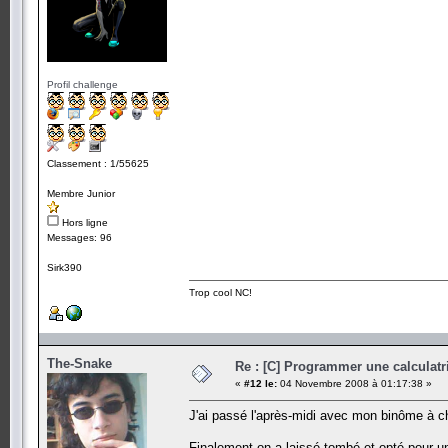
Profil challenge
Classement : 1/55625
Membre Junior
Hors ligne
Messages: 96
Sirk390
Trop cool NC!
The-Snake
Re : [C] Programmer une calculatri
«
#12 le:
04 Novembre 2008 à 01:17:38 »
J'ai passé l'après-midi avec mon binôme à ch
Finalement on a laissé tombé et opté pour une