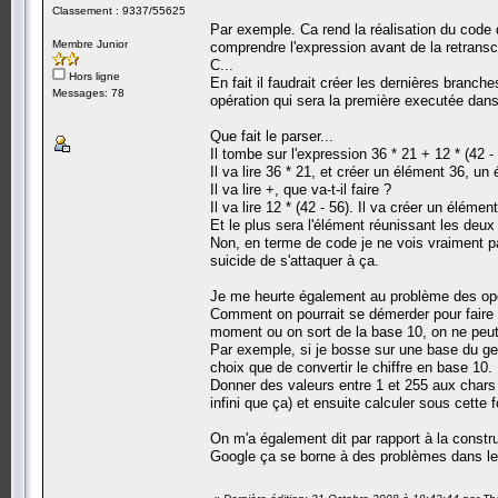
Classement : 9337/55625
Par exemple. Ca rend la réalisation du code q
Membre Junior
comprendre l'expression avant de la retrans
C...
Hors ligne
En fait il faudrait créer les dernières branches
Messages: 78
opération qui sera la première executée dans 
Que fait le parser...
Il tombe sur l'expression 36 * 21 + 12 * (42 - 
Il va lire 36 * 21, et créer un élément 36, un
Il va lire +, que va-t-il faire ?
Il va lire 12 * (42 - 56). Il va créer un éléme
Et le plus sera l'élément réunissant les deux 
Non, en terme de code je ne vois vraiment p
suicide de s'attaquer à ça.
Je me heurte également au problème des opé
Comment on pourrait se démerder pour faire
moment ou on sort de la base 10, on ne peut 
Par exemple, si je bosse sur une base du gen
choix que de convertir le chiffre en base 10.
Donner des valeurs entre 1 et 255 aux chars
infini que ça) et ensuite calculer sous cette 
On m'a également dit par rapport à la constru
Google ça se borne à des problèmes dans le p