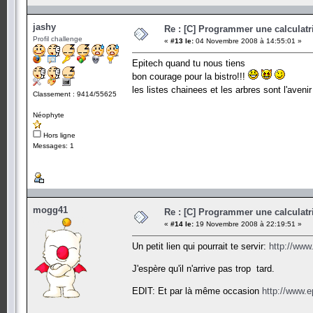
jashy
Re : [C] Programmer une calculatri
Profil challenge
«
#13 le:
04 Novembre 2008 à 14:55:01 »
Epitech quand tu nous tiens
bon courage pour la bistro!!!
les listes chainees et les arbres sont l'aven
Classement : 9414/55625
Néophyte
Hors ligne
Messages: 1
mogg41
Re : [C] Programmer une calculatri
«
#14 le:
19 Novembre 2008 à 22:19:51 »
Un petit lien qui pourrait te servir:
http://www
J'espère qu'il n'arrive pas trop tard.
EDIT: Et par là même occasion
http://www.e