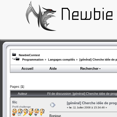
NewbieContest
Programmation
»
Langages compilés
»
[général] Cherche idée de
Accueil
Aide
Rechercher
Pages: [
1
]
Auteur
Fil de discussion: [général] Cherche idée de pr
filc
[général] Cherche idée de pr
Profil challenge
«
le:
11 Juillet 2008 à 15:34:46 »
Bonjour,