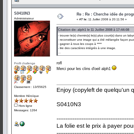
S0410N3
Re : Re : Cherche idée de pr
Administrateur
«
#7 le:
11 Juillet 2008 à 20:11:56 »
Citation de: alph1 le 11 Juillet 2008 à 17:44:08
- trouver le(s) chemin(s) le(s) plus court(s) dans un laby
- reconstituer une image qui a été mélangée façon puz
- gagner à tous les coups à ****
- lire des caractères intégrés à une image.
...
rofl
Profil challenge
Merci pour les clins d'oeil alph1
Classement : 13/55625
Enjoy (copyleft de quelqu'un qu
Membre Héroïque
S0410N3
Hors ligne
Messages: 1264
-------------------------------------------
La folie est le prix à payer po
-------------------------------------------