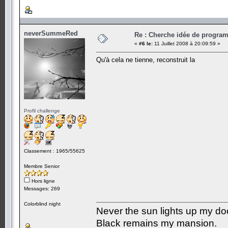
neverSummeRed
Re : Cherche idée de progra
«
#6 le:
11 Juillet 2008 à 20:09:59 »
Qu'à cela ne tienne, reconstruit la
Profil challenge
Classement : 1965/55625
Membre Senior
Hors ligne
Messages: 269
Colorblind night
Never the sun lights up my do
Black remains my mansion.