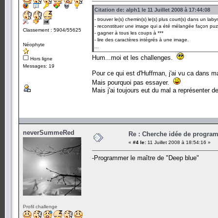
Citation de: alph1 le 11 Juillet 2008 à 17:44:08
- trouver le(s) chemin(s) le(s) plus court(s) dans un laby
- reconstituer une image qui a été mélangée façon puz
Classement : 5904/55625
- gagner à tous les coups à ***
- lire des caractères intégrés à une image.
Néophyte
...
Hum...moi et les challenges.
Hors ligne
Messages: 19
Pour ce qui est d'Huffman, j'ai vu ca dans 
Mais pourquoi pas essayer.
Mais j'ai toujours eut du mal a représenter 
neverSummeRed
Re : Cherche idée de progra
«
#4 le:
11 Juillet 2008 à 18:54:16 »
-Programmer le maître de "Deep blue"
Profil challenge