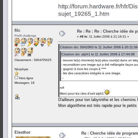
http://forum.hardware.fr/hfr/D
sujet_19265_1.htm
filc
Re : Re : Re : Cherche idée de
Profil challenge
«
#8 le:
11 Juillet 2008 à 21:16:31 »
Citation de: S0410N3 le 11 Juillet 2008 à 20:11:56
Citation de: alph1 le 11 Juillet 2008 à 17:44:08
Classement : 5904/55625
- trouver le(s) chemin(s) le(s) plus court(s) dans un lab
- reconstituer une image qui a été mélangée façon pu
- gagner à tous les coups à ****
Néophyte
- lire des caractères intégrés à une image.
...
Hors ligne
Messages: 19
rofl
Merci pour les clins d'oeil alph1
D'ailleurs pour ton labyrinthe et les chemin
Mon algorithme est très rapide pour le petits
Elexthor
Re : Cherche idée de progra