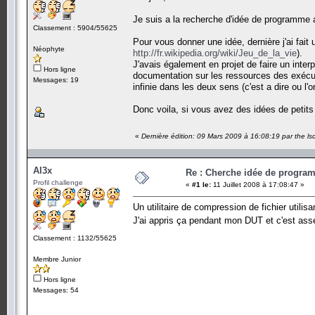
Je suis a la recherche d'idée de programme a
Classement : 5904/55625
Pour vous donner une idée, dernière j'ai fait
Néophyte
http://fr.wikipedia.org/wiki/Jeu_de_la_vie
).
J'avais également en projet de faire un inter
Hors ligne
documentation sur les ressources des exécut
Messages: 19
infinie dans les deux sens (c'est a dire ou l'
Donc voila, si vous avez des idées de petits
«
Dernière édition: 09 Mars 2009 à 16:08:19 par the ls
Al3x
Re : Cherche idée de progra
Profil challenge
«
#1 le:
11 Juillet 2008 à 17:08:47 »
Un utilitaire de compression de fichier utilis
J'ai appris ça pendant mon DUT et c'est ass
Classement : 1132/55625
Membre Junior
Hors ligne
Messages: 54