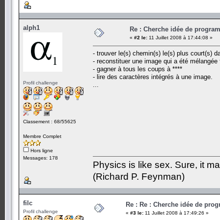
alph1
Re : Cherche idée de progra
«
#2 le:
11 Juillet 2008 à 17:44:08 »
- trouver le(s) chemin(s) le(s) plus court(s) d
- reconstituer une image qui a été mélangée
- gagner à tous les coups à ****
- lire des caractères intégrés à une image.
Profil challenge
...
Classement : 68/55625
Membre Complet
Hors ligne
Messages: 178
Physics is like sex. Sure, it m
(Richard P. Feynman)
filc
Re : Re : Cherche idée de pr
Profil challenge
«
#3 le:
11 Juillet 2008 à 17:49:26 »