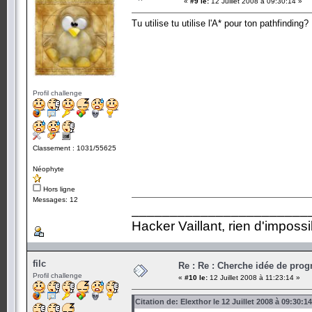
«
#9 le:
12 Juillet 2008 à 09:30:14 »
Tu utilise tu utilise l'A* pour ton pathfinding?
Profil challenge
Classement : 1031/55625
Néophyte
Hors ligne
Messages: 12
_______________________
Hacker Vaillant, rien d'impossi
filc
Re : Re : Cherche idée de pr
Profil challenge
«
#10 le:
12 Juillet 2008 à 11:23:14 »
Citation de: Elexthor le 12 Juillet 2008 à 09:30:14