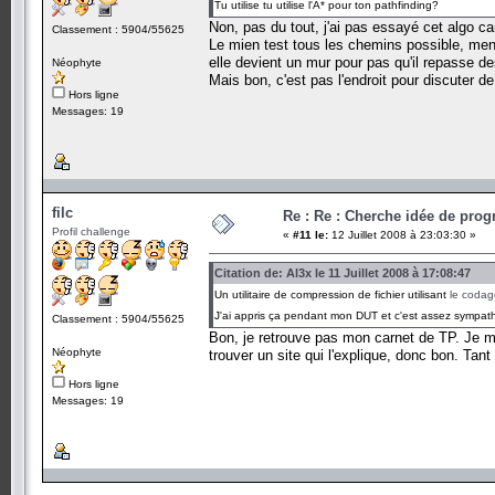
Tu utilise tu utilise l'A* pour ton pathfinding?
Non, pas du tout, j'ai pas essayé cet algo c
Classement : 5904/55625
Le mien test tous les chemins possible, mena
elle devient un mur pour pas qu'il repasse d
Néophyte
Mais bon, c'est pas l'endroit pour discuter de
Hors ligne
Messages: 19
filc
Re : Re : Cherche idée de pr
Profil challenge
«
#11 le:
12 Juillet 2008 à 23:03:30 »
Citation de: Al3x le 11 Juillet 2008 à 17:08:47
Un utilitaire de compression de fichier utilisant
le codag
J'ai appris ça pendant mon DUT et c'est assez sympath
Classement : 5904/55625
Bon, je retrouve pas mon carnet de TP. Je m
Néophyte
trouver un site qui l'explique, donc bon. Tant 
Hors ligne
Messages: 19