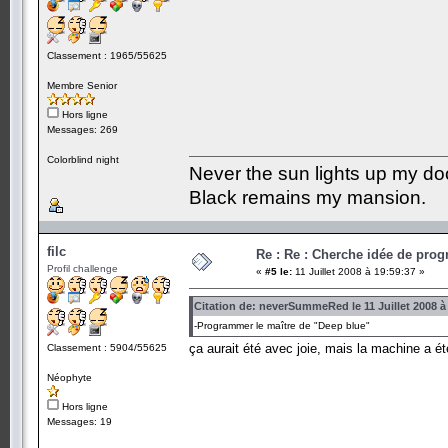
Classement : 1965/55625
Membre Senior
Hors ligne
Messages: 269
Colorblind night
Never the sun lights up my do
Black remains my mansion.
filc
Re : Re : Cherche idée de pr
Profil challenge
«
#5 le:
11 Juillet 2008 à 19:59:37 »
Citation de: neverSummeRed le 11 Juillet 2008 à
-Programmer le maître de "Deep blue"
ça aurait été avec joie, mais la machine a ét
Classement : 5904/55625
Néophyte
Hors ligne
Messages: 19