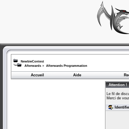
NewbieContest
Afterwards
»
Afterwards Programmation
Accueil
Aide
Re
Attention !
Le fil de dis
Merci de vou
Identifi