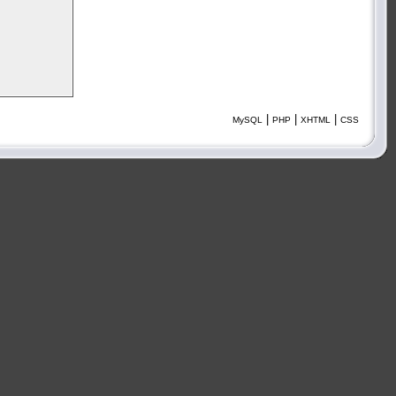
|
|
|
MySQL
PHP
XHTML
CSS