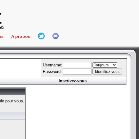
es
A propos
L'équipe
e Connect
Hall Of Fame
Username:
Password:
Inscrivez-vous
aires
ment
ble pour vous.
es
bateur