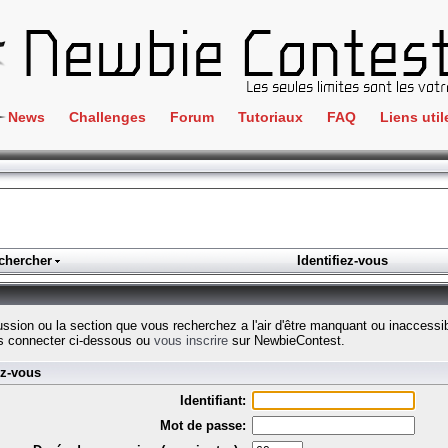
News
Challenges
Forum
Tutoriaux
FAQ
Liens util
Crackme
IRC
ClientSide
Newbi
Cryptographie
Liens
Forensics
chercher
Identifiez-vous
Parten
Hacking
Régle
Logique
cussion ou la section que vous recherchez a l'air d'être manquant ou inaccessi
Goodi
s connecter ci-dessous ou
vous inscrire
sur NewbieContest.
Programmation
ez-vous
L'incu
Stéganographie
Identifiant:
Wargame
Mot de passe:
Tous les challenges