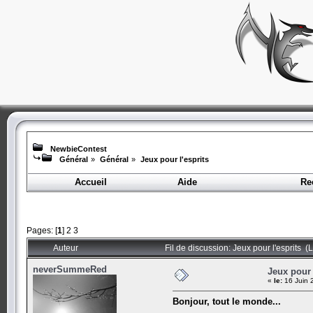
NewbieContest
Général
»
Général
»
Jeux pour l'esprits
Accueil
Aide
Re
Pages: [
1
]
2
3
Auteur
Fil de discussion: Jeux pour l'esprits (
neverSummeRed
Jeux pour 
«
le:
16 Juin 
Bonjour, tout le monde...