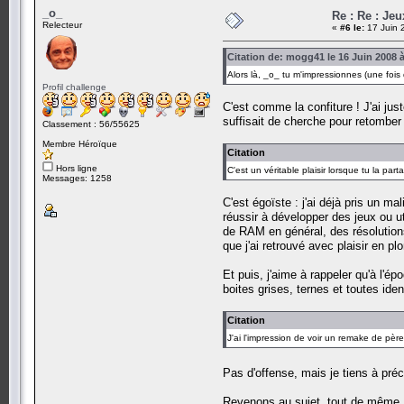
_o_
Re : Re : Jeu
Relecteur
«
#6 le:
17 Juin 
Citation de: mogg41 le 16 Juin 2008 
Alors là, _o_ tu m'impressionnes (une fois 
Profil challenge
C'est comme la confiture ! J'ai ju
suffisait de cherche pour retomber
Classement : 56/55625
Membre Héroïque
Citation
Hors ligne
C'est un véritable plaisir lorsque tu la part
Messages: 1258
C'est égoïste : j'ai déjà pris un ma
réussir à développer des jeux ou ut
de RAM en général, des résolutions
que j'ai retrouvé avec plaisir en p
Et puis, j'aime à rappeler qu'à l'é
boites grises, ternes et toutes id
Citation
J'ai l'impression de voir un remake de père
Pas d'offense, mais je tiens à pré
Revenons au sujet, tout de même 