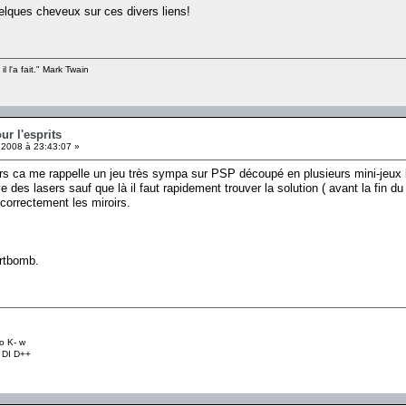
elques cheveux sur ces divers liens!
il l'a fait." Mark Twain
ur l'esprits
 2008 à 23:43:07 »
ers ca me rappelle un jeu très sympa sur PSP découpé en plusieurs mini-jeux 
e des lasers sauf que là il faut rapidement trouver la solution ( avant la fin du 
 correctement les miroirs.
rtbomb.
o K- w
+ DI D++