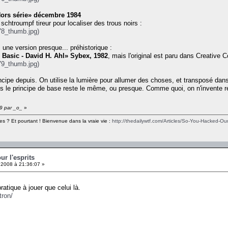
 Hors série» décembre 1984
n schtroumpf tireur pour localiser des trous noirs :
978_thumb.jpg)
 une version presque... préhistorique :
Basic - David H. Ahl» Sybex, 1982
, mais l'original est paru dans Creative 
979_thumb.jpg)
incipe depuis. On utilise la lumière pour allumer des choses, et transposé dans
ais le principe de base reste le même, ou presque. Comme quoi, on n'invente ré
19 par _o_
»
es ? Et pourtant ! Bienvenue dans la vraie vie :
http://thedailywtf.com/Articles/So-You-Hacked-Our
ur l'esprits
 2008 à 21:36:07 »
ratique à jouer que celui là.
tron/