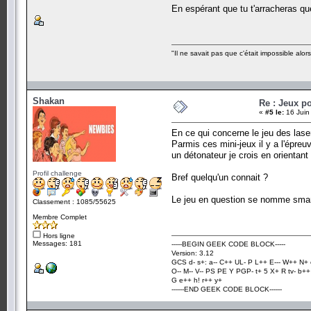
En espérant que tu t'arracheras qu
"Il ne savait pas que c'était impossible alors 
Shakan
Re : Jeux po
«
#5 le:
16 Juin
En ce qui concerne le jeu des las
Parmis ces mini-jeux il y a l'épreuv
un détonateur je crois en orientant
Profil challenge
Bref quelqu'un connait ?
Le jeu en question se nomme sma
Classement : 1085/55625
Membre Complet
Hors ligne
Messages: 181
-----BEGIN GEEK CODE BLOCK-----
Version: 3.12
GCS d- s+: a-- C++ UL- P L++ E--- W++ N+ 
O-- M-- V-- PS PE Y PGP- t+ 5 X+ R tv- b+
G e++ h! r++ y+
------END GEEK CODE BLOCK------