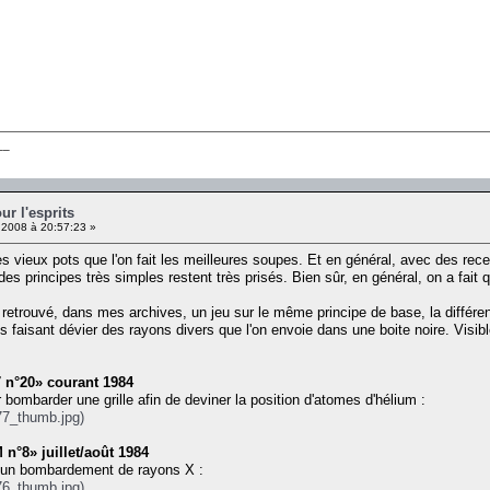
__
ur l'esprits
 2008 à 20:57:23 »
s vieux pots que l'on fait les meilleures soupes. Et en général, avec des rec
s principes très simples restent très prisés. Bien sûr, en général, on a fait 
i retrouvé, dans mes archives, un jeu sur le même principe de base, la différe
ts faisant dévier des rayons divers que l'on envoie dans une boite noire. Visi
7 n°20» courant 1984
 bombarder une grille afin de deviner la position d'atomes d'hélium :
977_thumb.jpg)
°8» juillet/août 1984
t un bombardement de rayons X :
976_thumb.jpg)