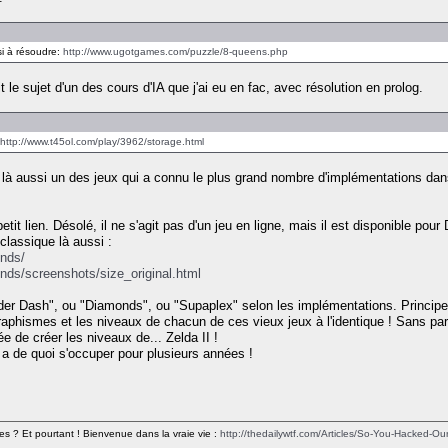
si à résoudre:
http://www.ugotgames.com/puzzle/8-queens.php
 le sujet d'un des cours d'IA que j'ai eu en fac, avec résolution en prolog.
http://www.t45ol.com/play/3962/storage.html
 là aussi un des jeux qui a connu le plus grand nombre d'implémentations d
etit lien. Désolé, il ne s'agit pas d'un jeu en ligne, mais il est disponible 
 classique là aussi :
onds/
nds/screenshots/size_original.html
ulder Dash", ou "Diamonds", ou "Supaplex" selon les implémentations. Principe 
raphismes et les niveaux de chacun de ces vieux jeux à l'identique ! Sans parl
e de créer les niveaux de... Zelda II !
y a de quoi s'occuper pour plusieurs années !
es ? Et pourtant ! Bienvenue dans la vraie vie :
http://thedailywtf.com/Articles/So-You-Hacked-Our