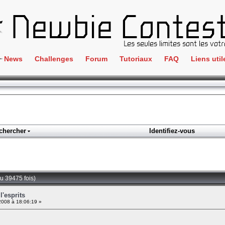
News
Challenges
Forum
Tutoriaux
FAQ
Liens util
Crackme
IRC
ClientSide
Newbi
Cryptographie
Liens
Forensics
chercher
Identifiez-vous
Parten
Hacking
Régle
Logique
Goodi
Programmation
Lu 39475 fois)
L'incu
Stéganographie
l'esprits
2008 à 18:06:19 »
Wargame
Tous les challenges