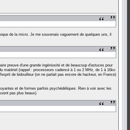
e époque de la micro. Je me souvenais vaguement de quelques uns, il
it faire preuve d'une grande ingéniosité et de beaucoup d'astuces pour
es du matériel (rappel : processeurs cadencé à 1 ou 2 MHz, de 1 à 16ko
esprit de bidouilleur (on ne parlait pas encore de hackeur, en France)
hatoyantes et de formes parfois psychédéliques. Rien à voir avec les
issent pas plus beaux).