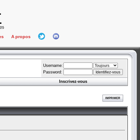
es
A propos
L'équipe
e Connect
Hall Of Fame
Username:
Password:
Inscrivez-vous
aires
ment
IMPRIMER
es
bateur