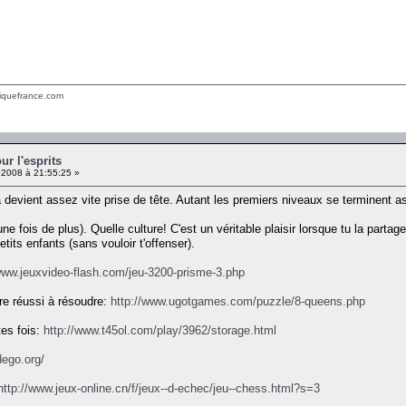
tiquefrance.com
ur l'esprits
 2008 à 21:55:25 »
a devient assez vite prise de tête. Autant les premiers niveaux se terminent 
ne fois de plus). Quelle culture! C'est un véritable plaisir lorsque tu la parta
tits enfants (sans vouloir t'offenser).
www.jeuxvideo-flash.com/jeu-3200-prisme-3.php
re réussi à résoudre:
http://www.ugotgames.com/puzzle/8-queens.php
tes fois:
http://www.t45ol.com/play/3962/storage.html
dego.org/
http://www.jeux-online.cn/f/jeux--d-echec/jeu--chess.html?s=3