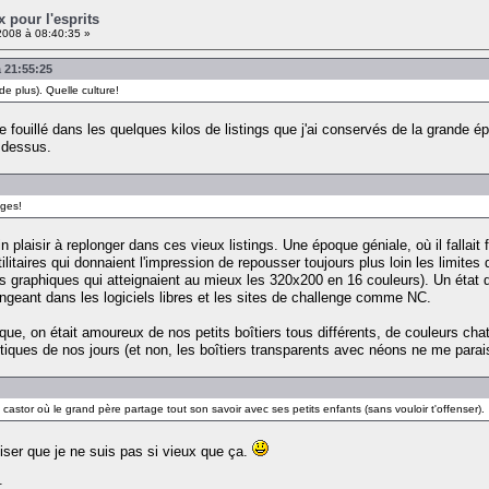
x pour l'esprits
2008 à 08:40:35 »
à 21:55:25
de plus). Quelle culture!
ste fouillé dans les quelques kilos de listings que j'ai conservés de la grand
 dessus.
ages!
lin plaisir à replonger dans ces vieux listings. Une époque géniale, où il falla
ilitaires qui donnaient l'impression de repousser toujours plus loin les limit
 graphiques qui atteignaient au mieux les 320x200 en 16 couleurs). Un état d'
longeant dans les logiciels libres et les sites de challenge comme NC.
poque, on était amoureux de nos petits boîtiers tous différents, de couleurs c
entiques de nos jours (et non, les boîtiers transparents avec néons ne me para
 castor où le grand père partage tout son savoir avec ses petits enfants (sans vouloir t'offenser).
ciser que je ne suis pas si vieux que ça.
: