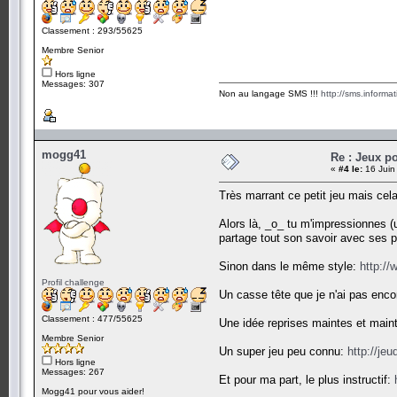
Classement : 293/55625
Membre Senior
Hors ligne
Messages: 307
Non au langage SMS !!!
http://sms.informa
mogg41
Re : Jeux po
«
#4 le:
16 Juin
Très marrant ce petit jeu mais cel
Alors là, _o_ tu m'impressionnes (u
partage tout son savoir avec ses pe
Sinon dans le même style:
http://
Profil challenge
Un casse tête que je n'ai pas enco
Classement : 477/55625
Une idée reprises maintes et main
Membre Senior
Un super jeu peu connu:
http://jeu
Hors ligne
Messages: 267
Et pour ma part, le plus instructif:
Mogg41 pour vous aider!