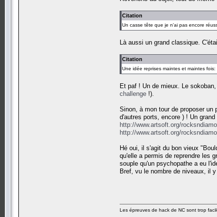
Citation
Un casse tête que je n'ai pas encore réus
Là aussi un grand classique. C'était
Citation
Une idée reprises maintes et maintes fois:
Et paf ! Un de mieux. Le sokoban,
challenge
!).
Sinon, à mon tour de proposer un p
d'autres ports, encore ) ! Un grand
http://www.artsoft.org/rocksndiam
http://www.artsoft.org/rocksndiamo
Hé oui, il s'agit du bon vieux "Bo
qu'elle a permis de reprendre les g
souple qu'un psychopathe a eu l'idé
Bref, vu le nombre de niveaux, il 
Les épreuves de hack de NC sont trop facil