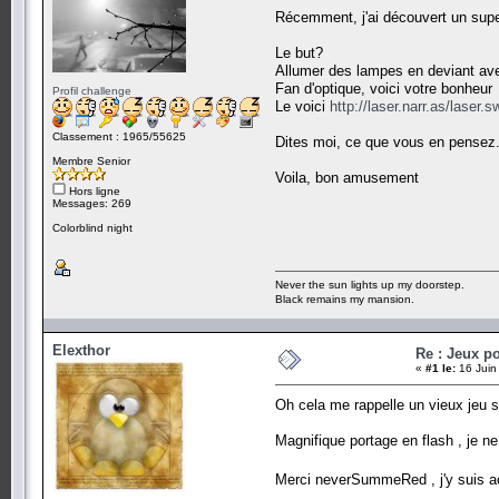
Récemment, j'ai découvert un super
Le but?
Allumer des lampes en deviant avec
Fan d'optique, voici votre bonheur
Profil challenge
Le voici
http://laser.narr.as/laser.s
Classement : 1965/55625
Dites moi, ce que vous en pensez...
Membre Senior
Voila, bon amusement
Hors ligne
Messages: 269
Colorblind night
Never the sun lights up my doorstep.
Black remains my mansion.
Elexthor
Re : Jeux po
«
#1 le:
16 Juin
Oh cela me rappelle un vieux jeu s
Magnifique portage en flash , je ne p
Merci neverSummeRed , j'y suis 