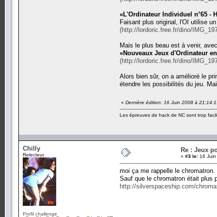
«L'Ordinateur Individuel n°65 -
Faisant plus original, l'OI utilise u
(http://lordoric.free.fr/dino/IMG_1
Mais le plus beau est à venir, avec
«Nouveaux Jeux d'Ordinateur en 
(http://lordoric.free.fr/dino/IMG_1
Alors bien sûr, on a amélioré le pr
étendre les possibilités du jeu. M
«
Dernière édition: 16 Juin 2008 à 21:14:
Les épreuves de hack de NC sont trop facil
Chilly
Re : Jeux po
Relecteur
«
#3 le:
16 Juin
moi ça me rappelle le chromatron.
Sauf que le chromatron était plus p
http://silverspaceship.com/chroma
Profil challenge