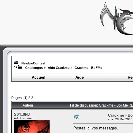
NewbieContest
Challenges
»
Aide Crackme
»
Crackme - BoFMe
Accueil
Aide
Re
Pages: [
1
]
2
3
Auteur
Fil de discussion: Crackme - BoFMe (L
S0410N3
Crackme - B
Administrateur
«
le:
28 Mai 2008 
Postez ici vos messages.