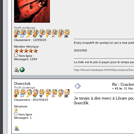
Profil challenge
Classement : 13/55625
Enjoy (copyleft de quelqu'un qui a trop parl
Membre Héroïque
S0410N3
Hors ligne
-------------------------------------------------------------------
Messages: 1264
La folie est le prix à payer pour le temps pa
-------------------------------------------------------------------
http://forum.hardware.fr/hfr/Discussions/So
Overclok
Re : Crack
Profil challenge
«
#1 le:
31 Mai 
Je tenais à dire merci à Lilxam p
Classement : 602/55625
0vercl0k.
Néophyte
Hors ligne
Messages: 1