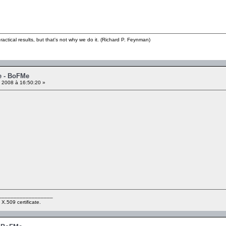
ractical results, but that's not why we do it. (Richard P. Feynman)
e - BoFMe
 2008 à 16:50:20 »
__________________
 X.509 certificate.