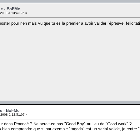
me - BoFMe
2008 à 13:49:25 »
ster pour rien mais vu que tu es la premier a avoir valider l'épreuve, felicit
me - BoFMe
 2008 à 12:51:07 »
reur dans l'énoncé ? Ne serait-ce pas "Good Boy" au lieu de "Good work" ?
 bien comprendre que si par exemple "tagada" est un serial valide, je rentre