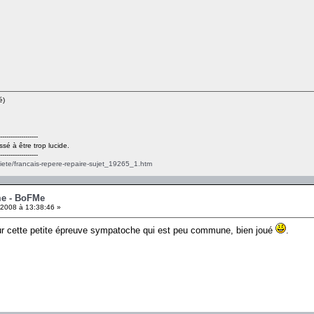
é)
------------------
ssé à être trop lucide.
------------------
ciete/francais-repere-repaire-sujet_19265_1.htm
me - BoFMe
2008 à 13:38:46 »
our cette petite épreuve sympatoche qui est peu commune, bien joué
.