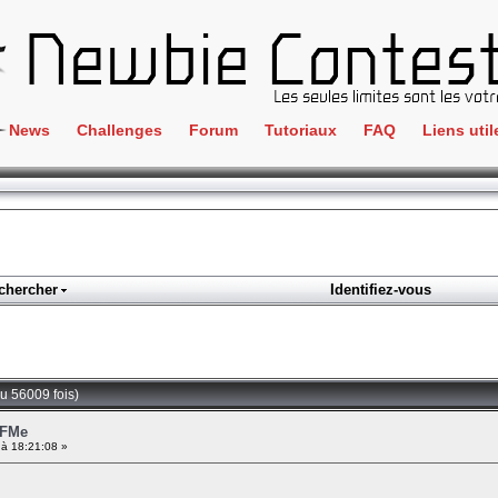
News
Challenges
Forum
Tutoriaux
FAQ
Liens util
Crackme
IRC
ClientSide
Newbi
Cryptographie
Liens
Forensics
chercher
Identifiez-vous
Parten
Hacking
Régle
Logique
Goodi
Programmation
u 56009 fois)
L'incu
Stéganographie
oFMe
à 18:21:08 »
Wargame
Tous les challenges