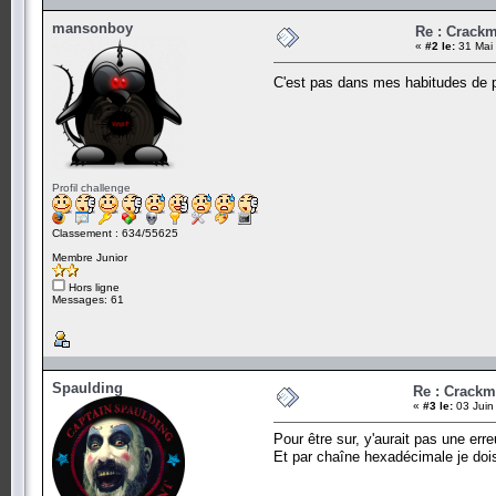
mansonboy
Re : Crack
«
#2 le:
31 Mai 
C'est pas dans mes habitudes de po
Profil challenge
Classement : 634/55625
Membre Junior
Hors ligne
Messages: 61
Spaulding
Re : Crack
«
#3 le:
03 Juin
Pour être sur, y'aurait pas une er
Et par chaîne hexadécimale je dois