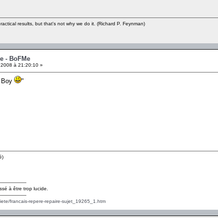
ractical results, but that's not why we do it. (Richard P. Feynman)
me - BoFMe
 2008 à 21:20:10 »
d Boy
"
é)
------------------
ssé à être trop lucide.
------------------
ciete/francais-repere-repaire-sujet_19265_1.htm