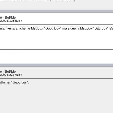
me - BoFMe
 2008 à 19:55:38 »
 on arriver à afficher le MsgBox "Good Boy" mais que la MsgBox "Bad Boy" s
_____________
me - BoFMe
 2008 à 20:07:18 »
fficher "Good boy".