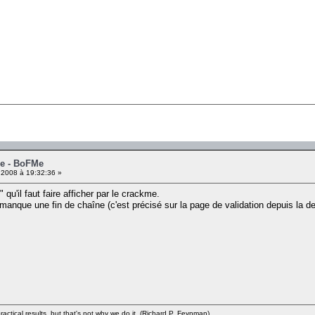
me - BoFMe
 2008 à 19:32:36 »
qu'il faut faire afficher par le crackme.
l manque une fin de chaîne (c'est précisé sur la page de validation depuis la de
ractical results, but that's not why we do it. (Richard P. Feynman)