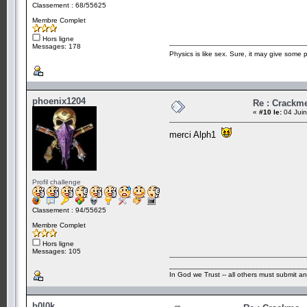
Classement : 68/55625
Membre Complet
Hors ligne
Messages: 178
Physics is like sex. Sure, it may give some p
phoenix1204
Re : Crackm
«
#10 le:
04 Juin
merci Alph1
Profil challenge
Classement : 94/55625
Membre Complet
Hors ligne
Messages: 105
_________________________________
In God we Trust -- all others must submit an
b0l0k