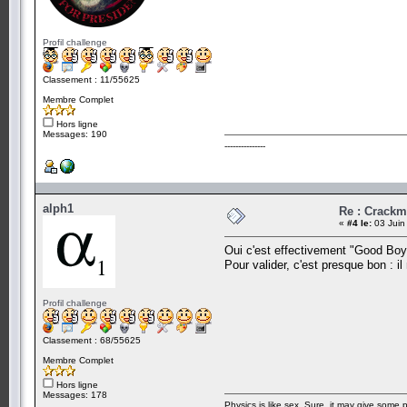
Profil challenge
Classement : 11/55625
Membre Complet
Hors ligne
Messages: 190
---------------
alph1
Re : Crack
«
#4 le:
03 Juin
Oui c'est effectivement "Good Boy" 
Pour valider, c'est presque bon : i
Profil challenge
Classement : 68/55625
Membre Complet
Hors ligne
Messages: 178
Physics is like sex. Sure, it may give some p