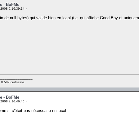
me - BoFMe
 2008 à 16:39:14 »
oin de null bytes) qui valide bien en local (i.e. qui affiche Good Boy et uniq
__________________
 X.509 certificate.
me - BoFMe
 2008 à 16:46:45 »
me si c'était pas nécessaire en local.