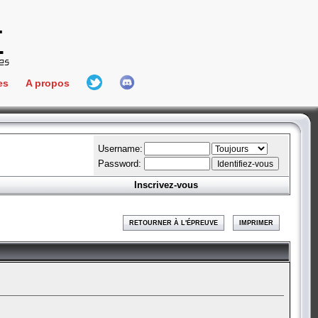
es
A propos
L'équipe
e Connect
Hall Of Fame
Username:
Password:
Inscrivez-vous
aires
ment
RETOURNER À L'ÉPREUVE
IMPRIMER
es
bateur