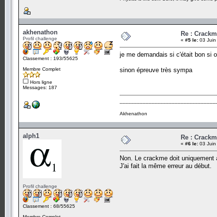
akhenathon
Re : Crack
Profil challenge
«
#5 le:
03 Juin
je me demandais si c'était bon si
Classement : 193/55625
Membre Complet
sinon épreuve très sympa
Hors ligne
Messages: 187
_________________________________
Akhenathon
alph1
Re : Crack
«
#6 le:
03 Juin
Non. Le crackme doit uniquement a
J'ai fait la même erreur au début.
Profil challenge
Classement : 68/55625
Membre Complet