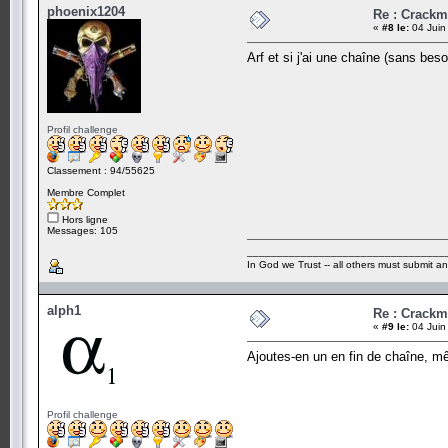
phoenix1204
Re : Crack
«
#8 le:
04 Juin
Arf et si j'ai une chaîne (sans bes
Profil challenge
Classement : 94/55625
Membre Complet
Hors ligne
Messages: 105
_________________________________
In God we Trust -- all others must submit an
alph1
Re : Crack
«
#9 le:
04 Juin
Ajoutes-en un en fin de chaîne, mê
Profil challenge