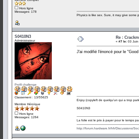
Hors ligne
Messages: 178
Physics is like sex. Sure, it may give some p
S0410N3
Re : Crack
Administrateur
«
#7 le:
03 Juin
J'ai modifié l'énoncé pour le "Goo
Profil challenge
Classement : 13/55625
Enjoy (copyleft de quelqu'un qui a trop parl
Membre Héroïque
S0410N3
Hors ligne
-------------------------------------------------------------------
Messages: 1264
La folie est le prix à payer pour le temps pa
-------------------------------------------------------------------
http://forum.hardware.fr/hfr/Discussions/So