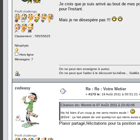
Je crois que je suis arrivé au bout de mes p
pour l'instant.
Profil challenge
Mais je ne désespère pas !!!
Classement : 785/55625
Néophyte
Hors ligne
Messages: 7
On ne peut rien enseigner à autrui.
On ne peut que l'aider à le découvrir lui-même... Galilée
zedeasy
Re : Re : Votre Metier
«
#173 le:
19 Août 2011 à 00:51:21 
Citation de: Womb le 07 Août 2011 à 23:42:05
Ha hé bien d'un coup je me sens moins seule !
@Zed : ça fait plaisir de voir quelqu'un qui viens aussi 
Plaisir partagé,félicitations pour ta position
ze
Profil challenge