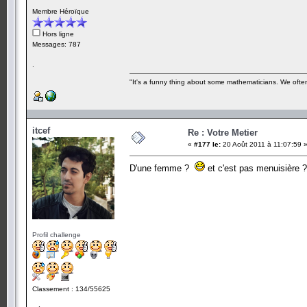
Membre Héroïque
Hors ligne
Messages: 787
.
"It's a funny thing about some mathematicians. We often 
itcef
Re : Votre Metier
«
#177 le:
20 Août 2011 à 11:07:59 
D'une femme ?
et c'est pas menuisière 
Profil challenge
Classement : 134/55625