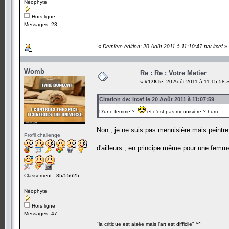
Néophyte
Hors ligne
Messages: 23
«
Dernière édition: 20 Août 2011 à 11:10:47 par itcef
»
Womb
Re : Re : Votre Metier
«
#178 le:
20 Août 2011 à 11:15:58 
Citation de: itcef le 20 Août 2011 à 11:07:59
D'une femme ?
et c'est pas menuisière ? hum
Non , je ne suis pas menuisière mais peintre
Profil challenge
d'ailleurs , en principe même pour une femm
Classement : 85/55625
Néophyte
Hors ligne
Messages: 47
"la critique est aisée mais l’art est difficile" ^^