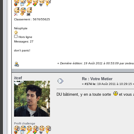
Classement : 5676/55625
Néophyte
Hors ligne
Messages: 27
don't panic!
«
Dernière édition: 19 Août 2011 à 00:53:09 par zedea
itcef
Re : Votre Metier
«
#174 le:
19 Août 2011 à 10:29:15 
DU bâtiment, y en a toute sorte
et vous 
Profil challenge