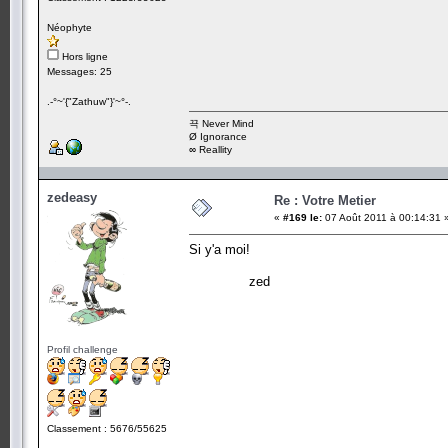
Néophyte
Hors ligne
Messages: 25
.-°~'{"Zathuw"}'~°-.
끅 Never Mind
Ø Ignorance
∞ Reallity
zedeasy
Re : Votre Metier
«
#169 le:
07 Août 2011 à 00:14:31 
Si y'a moi!
zed
Profil challenge
Classement : 5676/55625