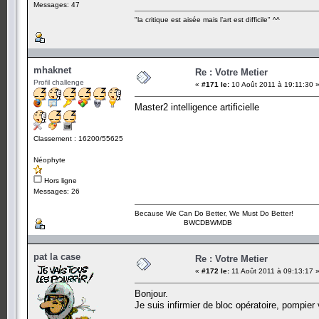
Messages: 47
"la critique est aisée mais l’art est difficile" ^^
mhaknet
Re : Votre Metier
Profil challenge
«
#171 le:
10 Août 2011 à 19:11:30 
Master2 intelligence artificielle
Classement : 16200/55625
Néophyte
Hors ligne
Messages: 26
Because We Can Do Better, We Must Do Better!
BWCDBWMDB
pat la case
Re : Votre Metier
«
#172 le:
11 Août 2011 à 09:13:17 
Bonjour.
Je suis infirmier de bloc opératoire, pompier