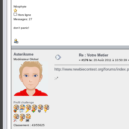
Néophyte
Hors ligne
Messages: 27
don't panic!
Asteriksme
Re : Votre Metier
Modérateur Global
«
#176 le:
20 Août 2011 à 10:50:39 
http://www.newbiecontest.org/forums/inde
:-°
Profil challenge
Classement : 43/55625