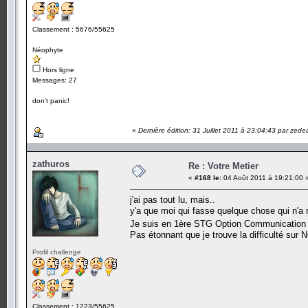
Classement : 5676/55625
Néophyte
Hors ligne
Messages: 27
don't panic!
«
Dernière édition: 31 Juillet 2011 à 23:04:43 par zede
zathuros
Re : Votre Metier
«
#168 le:
04 Août 2011 à 19:21:00 
j'ai pas tout lu, mais..
y'a que moi qui fasse quelque chose qui n'a r
Je suis en 1ère STG Option Communicatio
Pas étonnant que je trouve la difficulté sur 
Profil challenge
Classement : 1223/55625