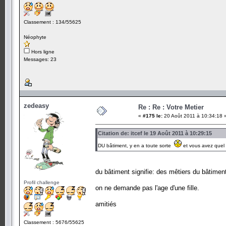
Classement : 134/55625
Néophyte
Hors ligne
Messages: 23
zedeasy
Re : Re : Votre Metier
«
#175 le:
20 Août 2011 à 10:34:18 
Citation de: itcef le 19 Août 2011 à 10:29:15
DU bâtiment, y en a toute sorte
et vous avez que
du bâtiment signifie: des mêtiers du bâtiment
Profil challenge
on ne demande pas l'age d'une fille.
amitié
Classement : 5676/55625