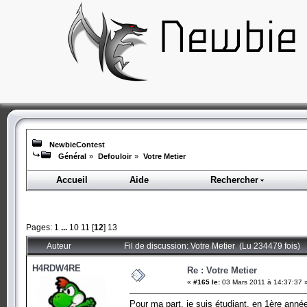
NewbieContest
Général
»
Defouloir
»
Votre Metier
Accueil
Aide
Rechercher
Pages:
1
...
10
11
[
12
]
13
Auteur
Fil de discussion: Votre Metier (Lu 234479 fois)
H4RDW4RE
Re : Votre Metier
«
#165 le:
03 Mars 2011 à 14:37:37 
Pour ma part, je suis étudiant, en 1ère anné