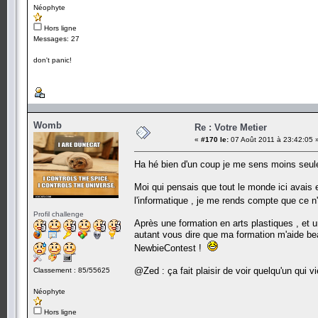
Néophyte
Hors ligne
Messages: 27
don't panic!
Womb
Re : Votre Metier
«
#170 le:
07 Août 2011 à 23:42:05 
Ha hé bien d'un coup je me sens moins seu
Moi qui pensais que tout le monde ici avais 
l'informatique , je me rends compte que ce 
Profil challenge
Après une formation en arts plastiques , et 
autant vous dire que ma formation m'aide be
NewbieContest !
@Zed : ça fait plaisir de voir quelqu'un qui v
Classement : 85/55625
Néophyte
Hors ligne