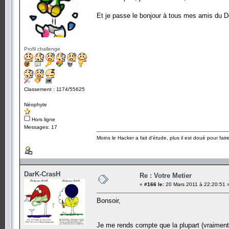
Et je passe le bonjour à tous mes amis du 
Profil challenge
Classement : 1174/55625
Néophyte
Hors ligne
Messages: 17
Moins le Hacker a fait d'étude, plus il est doué pour fai
DarK-CrasH
Re : Votre Metier
«
#166 le:
20 Mars 2011 à 22:20:51 
Bonsoir,
Je me rends compte que la plupart (vraiment