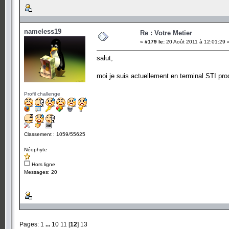
nameless19
Re : Votre Metier
«
#179 le:
20 Août 2011 à 12:01:29 
salut,
moi je suis actuellement en terminal STI pr
Profil challenge
Classement : 1059/55625
Néophyte
Hors ligne
Messages: 20
Pages:
1
...
10
11
[
12
]
13