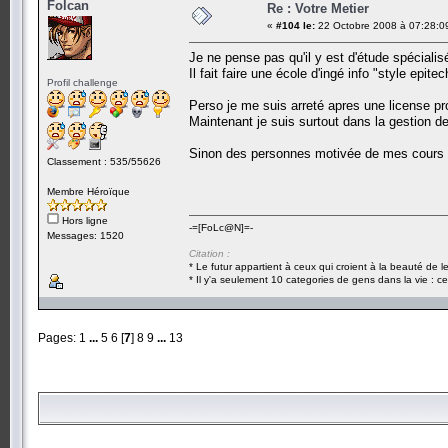
Folcan
Re : Votre Metier
«
#104 le:
22 Octobre 2008 à 07:28:0
Je ne pense pas qu'il y est d'étude spéciali
Il fait faire une école d'ingé info "style epitec
Profil challenge
Perso je me suis arreté apres une license pr
Maintenant je suis surtout dans la gestion de
Sinon des personnes motivée de mes cours l'
Classement : 535/55626
Membre Héroïque
Hors ligne
-=[FoLc@N]=-
Messages: 1520
Citation :
* Le futur appartient à ceux qui croient à la beauté de 
* Il y'a seulement 10 categories de gens dans la vie : ce
Pages:
1
...
5
6
[
7
]
8
9
...
13