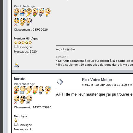
Profil challenge
Classement : 535/55626
Membre Héroïque
Hors ligne
-=[FoLc@N]=-
Messages: 1520
Citation :
* Le futur appartient à ceux qui croient à la beauté de 
* Il y'a seulement 10 categories de gens dans la vie : ce
karuto
Re : Votre Metier
Profil challenge
«
#91 le:
10 Juin 2008 à 13:41:55 »
AFTI (le meilleur master que j'ai pu trouver
Classement : 14370/55626
Néophyte
Hors ligne
Messages: 7