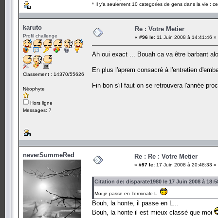
* Il y'a seulement 10 categories de gens dans la vie : ce
karuto
Re : Votre Metier
Profil challenge
«
#96 le:
11 Juin 2008 à 14:41:46 »
Ah oui exact ... Bouah ca va être barbant alo
En plus l'aprem consacré à l'entretien d'emb
Classement : 14370/55626
Fin bon s'il faut on se retrouvera l'année pr
Néophyte
Hors ligne
Messages: 7
neverSummeRed
Re : Re : Votre Metier
«
#97 le:
17 Juin 2008 à 20:48:33 »
Citation de: disparate1980 le 17 Juin 2008 à 18:5
Moi je passe en Terminale L
Bouh, la honte, il passe en L...
Bouh, la honte il est mieux classé que moi