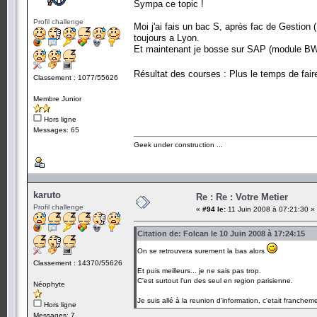
Sympa ce topic !
Profil challenge
Moi j'ai fais un bac S, après fac de Gestion 
toujours a Lyon.
Et maintenant je bosse sur SAP (module BW) ;
Résultat des courses : Plus le temps de faire
Classement : 1077/55626
Membre Junior
Hors ligne
Messages: 65
Geek under construction ...
karuto
Re : Re : Votre Metier
Profil challenge
«
#94 le:
11 Juin 2008 à 07:21:30 »
Citation de: Folcan le 10 Juin 2008 à 17:24:15
On se retrouvera surement la bas alors
Classement : 14370/55626
Et puis meilleurs... je ne sais pas trop.
C'est surtout l'un des seul en region parisienne.
Néophyte
Je suis allé à la reunion d'information, c'etait franchem
Hors ligne
Messages: 7