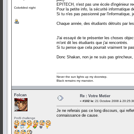
EPITECH, n'est pas une école d'ingénieur rec
Colorblind night
Pour la petite info, la sécurité informatique
Si tu n'es pas passionné par l'informatique, je
Chaque année, des étudiants détruits par les
J'ai essayé de te présenter les choses obje
m'ont dit les étudiants que j'ai rencontrés.
Si tu pense que cela pourrait vraiment te pass
Donc Shakan, non je ne suis pas grincheux,
Never the sun lights up my doorstep.
Black remains my mansion.
Folcan
Re : Votre Metier
«
#102 le:
21 Octobre 2008 à 20:25:3
Je ne referais pas ce long discours, qui refl
connaissance de cause.
Profil challenge