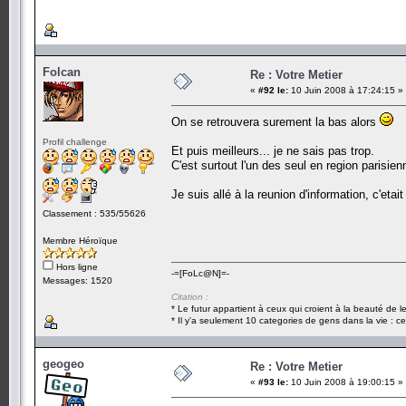
Folcan
Re : Votre Metier
«
#92 le:
10 Juin 2008 à 17:24:15 »
On se retrouvera surement la bas alors
Profil challenge
Et puis meilleurs... je ne sais pas trop.
C'est surtout l'un des seul en region parisien
Je suis allé à la reunion d'information, c'eta
Classement : 535/55626
Membre Héroïque
Hors ligne
-=[FoLc@N]=-
Messages: 1520
Citation :
* Le futur appartient à ceux qui croient à la beauté de 
* Il y'a seulement 10 categories de gens dans la vie : ce
geogeo
Re : Votre Metier
«
#93 le:
10 Juin 2008 à 19:00:15 »