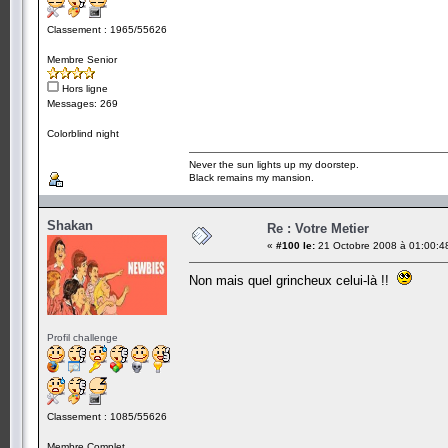
Classement : 1965/55626
Membre Senior
Hors ligne
Messages: 269
Colorblind night
Never the sun lights up my doorstep.
Black remains my mansion.
Shakan
Re : Votre Metier
«
#100 le:
21 Octobre 2008 à 01:00:4
Non mais quel grincheux celui-là !!
Profil challenge
Classement : 1085/55626
Membre Complet