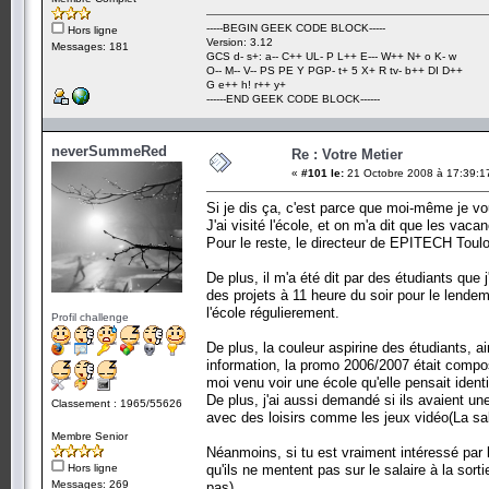
-----BEGIN GEEK CODE BLOCK-----
Hors ligne
Version: 3.12
Messages: 181
GCS d- s+: a-- C++ UL- P L++ E--- W++ N+ o K- w
O-- M-- V-- PS PE Y PGP- t+ 5 X+ R tv- b++ DI D++
G e++ h! r++ y+
------END GEEK CODE BLOCK------
neverSummeRed
Re : Votre Metier
«
#101 le:
21 Octobre 2008 à 17:39:1
Si je dis ça, c'est parce que moi-même je v
J'ai visité l'école, et on m'a dit que les vaca
Pour le reste, le directeur de EPITECH Toulo
De plus, il m'a été dit par des étudiants que j
des projets à 11 heure du soir pour le lend
l'école régulierement.
Profil challenge
De plus, la couleur aspirine des étudiants, ai
information, la promo 2006/2007 était compos
moi venu voir une école qu'elle pensait ident
De plus, j'ai aussi demandé si ils avaient un
Classement : 1965/55626
avec des loisirs comme les jeux vidéo(La sall
Membre Senior
Néanmoins, si tu est vraiment intéressé par l
Hors ligne
qu'ils ne mentent pas sur le salaire à la sort
Messages: 269
pas).