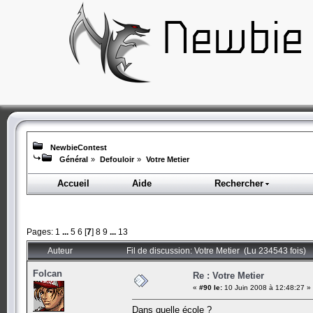
NewbieContest
Général
»
Defouloir
»
Votre Metier
Accueil
Aide
Rechercher
Pages:
1
...
5
6
[
7
]
8
9
...
13
Auteur
Fil de discussion: Votre Metier (Lu 234543 fois)
Folcan
Re : Votre Metier
«
#90 le:
10 Juin 2008 à 12:48:27 »
Dans quelle école ?