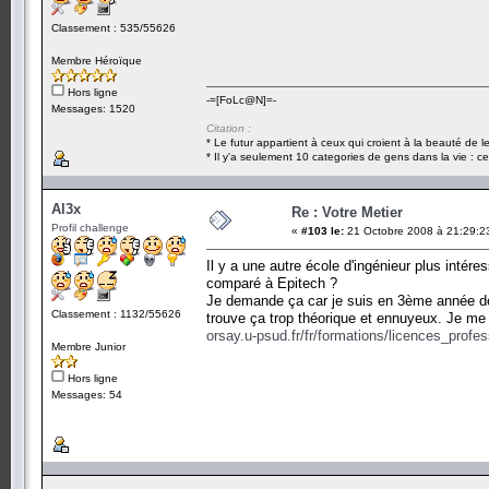
Classement : 535/55626
Membre Héroïque
Hors ligne
-=[FoLc@N]=-
Messages: 1520
Citation :
* Le futur appartient à ceux qui croient à la beauté de 
* Il y'a seulement 10 categories de gens dans la vie : ce
Al3x
Re : Votre Metier
Profil challenge
«
#103 le:
21 Octobre 2008 à 21:29:2
Il y a une autre école d'ingénieur plus intér
comparé à Epitech ?
Je demande ça car je suis en 3ème année de l
Classement : 1132/55626
trouve ça trop théorique et ennuyeux. Je me v
orsay.u-psud.fr/fr/formations/licences_profes
Membre Junior
Hors ligne
Messages: 54