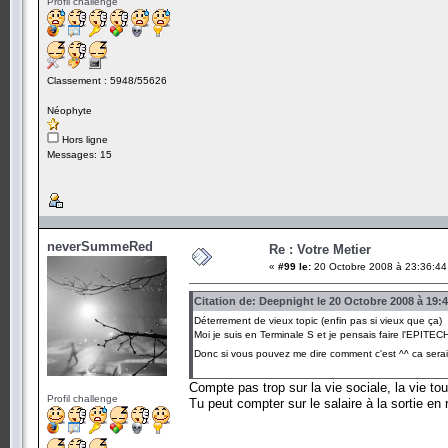
Profil challenge
Classement : 5948/55626
Néophyte
Hors ligne
Messages: 15
neverSummeRed
Re : Votre Metier
«
#99 le:
20 Octobre 2008 à 23:36:44
Citation de: Deepnight le 20 Octobre 2008 à 19:
Déterrement de vieux topic (enfin pas si vieux que ça)
Moi je suis en Terminale S et je pensais faire l'EPITECH
Donc si vous pouvez me dire comment c'est ^^ ca ser
Compte pas trop sur la vie sociale, la vie t
Profil challenge
Tu peut compter sur le salaire à la sortie en