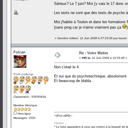
Sérieux? Le 7 juin? Moi j'y vais le 17 donc on
Les tests ne sont que des tests de psycho à l
Moi j'habite à Toulon et dans les formations 
(sans prog car je n'aime vraiment pas ça
«
Dernière édition: 11 Juin 2008 à 07:23:45 par karuto
Folcan
Re : Votre Metier
«
#95 le:
11 Juin 2008 à 10:53:49 »
Non c'etait le 4.
Profil challenge
Et oui que du psychotechnique, absolument a
Et beaucoup de blabla...
Classement : 535/55626
Membre Héroïque
Hors ligne
-=[FoLc@N]=-
Messages: 1520
Citation :
* Le futur appartient à ceux qui croient à la beauté de 