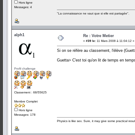
Hors ligne
Messages: 4
"La connaissance ne vaut que si elle est partagée".
alph1
Re : Votre Metier
«
#39 le:
11 Mars 2008 à 11:04:12 »
Si on se réfère au classement, l'élève (Guetta
Guetta> C'est toi qu'on lit de temps en temp
Profil challenge
Classement : 68/55625
Membre Complet
Hors ligne
Messages: 178
Physics is like sex. Sure, it may give some practical resu