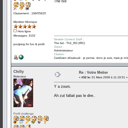
The lsd
Classement : 199/55625
Membre Héroïque
Hors ligne
Messages: 3102
Newbie Contest Staff :
The lsd - Th3_l5D (IRC)
poulping for fun & profit
Statut :
Administrateur
Citation :
Cartésien désabusé : je pense, donc je suis, mais je m'e
Chilly
Re : Votre Metier
Relecteur
«
#32 le:
01 Mars 2008 à 11:19:51 »
Y a zours.
Ah zut fallait pas le dire..
Profil challenge