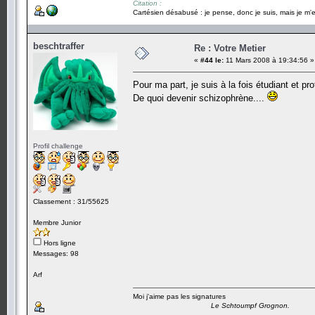
Citation :
Cartésien désabusé : je pense, donc je suis, mais je m'e
beschtraffer
Re : Votre Metier
«
#44 le:
11 Mars 2008 à 19:34:56 »
Pour ma part, je suis à la fois étudiant et pr
De quoi devenir schizophrène....
Profil challenge
Classement : 31/55625
Membre Junior
Hors ligne
Messages: 98
Arf
Moi j'aime pas les signatures
Le Schtoumpf Grognon.