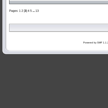
Pages:
1
2
[
3
]
4
5
...
13
Powered by SMF 1.1.