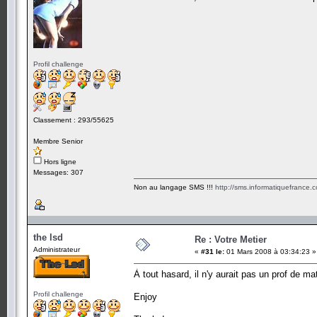
Profil challenge
Classement : 293/55625
Membre Senior
Hors ligne
Messages: 307
Non au langage SMS !!!
http://sms.informatiquefrance.
the lsd
Re : Votre Metier
Administrateur
«
#31 le:
01 Mars 2008 à 03:34:23 »
À tout hasard, il n'y aurait pas un prof de mat
Profil challenge
Enjoy