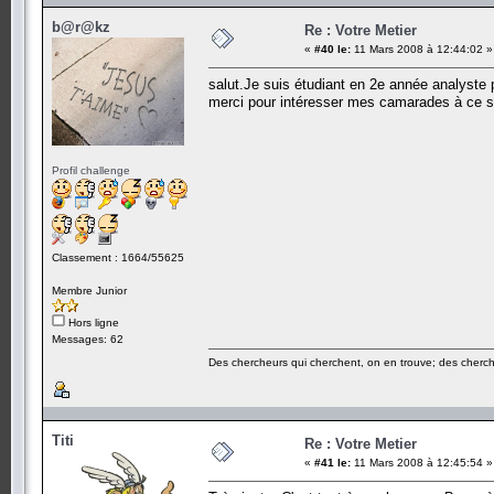
b@r@kz
Re : Votre Metier
«
#40 le:
11 Mars 2008 à 12:44:02 »
salut.Je suis étudiant en 2e année analyste 
merci pour intéresser mes camarades à ce s
Profil challenge
Classement : 1664/55625
Membre Junior
Hors ligne
Messages: 62
Des chercheurs qui cherchent, on en trouve; des cherch
Titi
Re : Votre Metier
«
#41 le:
11 Mars 2008 à 12:45:54 »