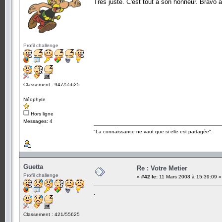
Très juste. C'est tout à son honneur. Bravo 
Profil challenge
Classement : 947/55625
Néophyte
Hors ligne
Messages: 4
"La connaissance ne vaut que si elle est partagée".
Guetta
Re : Votre Metier
Profil challenge
«
#42 le:
11 Mars 2008 à 15:39:09 »
.
Classement : 421/55625