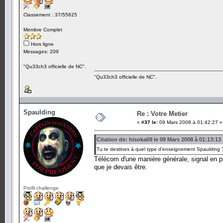
Classement : 37/55625
Membre Complet
Hors ligne
Messages: 209
"Qu33ch3 officielle de NC".
"Qu33ch3 officielle de NC".
Spaulding
Re : Votre Metier
«
#37 le:
09 Mars 2008 à 01:42:27 »
Citation de: hisoka69 le 09 Mars 2008 à 01:13:13
Tu te destines à quel type d'enseignement Spaulding 
Télécom d'une manière générale, signal en par
que je devais être.
Profil challenge