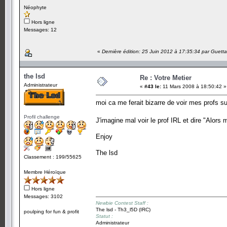
Néophyte
Hors ligne
Messages: 12
«
Dernière édition: 25 Juin 2012 à 17:35:34 par Guetta
the lsd
Re : Votre Metier
Administrateur
«
#43 le:
11 Mars 2008 à 18:50:42 »
moi ca me ferait bizarre de voir mes profs s
Profil challenge
J'imagine mal voir le prof IRL et dire "Alors 
Enjoy
The lsd
Classement : 199/55625
Membre Héroïque
Hors ligne
Messages: 3102
Newbie Contest Staff :
The lsd - Th3_l5D (IRC)
poulping for fun & profit
Statut :
Administrateur