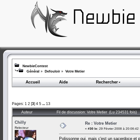
NewbieContest
Général
»
Defouloir
»
Votre Metier
Accueil
Aide
Rechercher
Pages:
1
2
[
3
]
4
5
...
13
Auteur
Fil de discussion: Votre Metier (Lu 234531 fois)
Chilly
Re : Votre Metier
Relecteur
«
#30 le:
29 Février 2008 à 20:06:42
Polissonne oui, mais c'est un sacerdoce et 