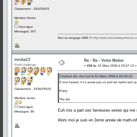
Classement : 293/55625
Membre Senior
Hors ligne
Messages: 307
Non au langage SMS !!!
http://sms.informatiquefrance.
micka13
Re : Re : Votre Metier
Profil challenge
«
#33 le:
01 Mars 2008 à 20:47:13 »
Citation de: the lsd le 01 Mars 2008 à 03:34:23
À tout hasard, il n'y aurait pas un prof de maths tant qu'
Classement : 3536/55625
Enjoy
Membre Junior
The lsd
Hors ligne
Euh mis a part ses fameuses series qui me son
Messages: 86
Alors moi je suis en 2eme année de math-in