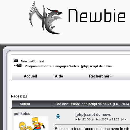
NewbieContest
Programmation
»
Langages Web
»
[php]script de news
Accueil
Aide
Rechercher
Pages: [
1
]
Auteur
Fil de discussion: [php]script de news (Lu 17034 
punkoleo
[php]script de news
«
le:
22 Décembre 2007 à 12:22:14 »
Bonjours a tous, j'apprend le php avec le sit