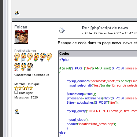
Folcan
Re : [php]script de news
«
#5 le:
22 Décembre 2007 à 15:47:4
Essaye ce code dans ta page news_news et r
Profil challenge
Code:
<?php
if (isset(
$_POST
[
'titre'
]) AND isset(
$_POST
[
'messa
{
Classement : 535/55625
mysql_connect
(
"localhost"
,
"root"
,
""
) or die(
'Err
Membre Héroïque
mysql_select_db
(
"test"
)or die(
'Erreur de selecti
Hors ligne
$timestamp
=
time
();
Messages: 1520
$message
=
addslashes
(
nl2br
(
$_POST
[
'messa
$titre
=
addslashes
(
$_POST
[
'titre'
]);
mysql_query
(
"INSERT INTO news(id, titre, mes
mysql_close
();
header
(
'location:liste_news.php'
);
}
else
{