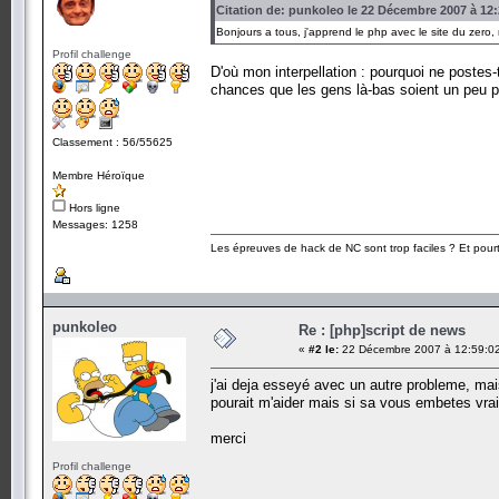
Citation de: punkoleo le 22 Décembre 2007 à 12:
Bonjours a tous, j'apprend le php avec le site du zero,
Profil challenge
D'où mon interpellation : pourquoi ne postes
chances que les gens là-bas soient un peu 
Classement : 56/55625
Membre Héroïque
Hors ligne
Messages: 1258
Les épreuves de hack de NC sont trop faciles ? Et pourt
punkoleo
Re : [php]script de news
«
#2 le:
22 Décembre 2007 à 12:59:0
j'ai deja esseyé avec un autre probleme, mais 
pourait m'aider mais si sa vous embetes vrai
merci
Profil challenge