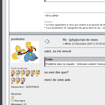
header
(
'location:rediger_news.php'
);
}
-=[FoLc@N]=-
?>
Citation :
* Le futur appartient à ceux qui croient à la beauté de 
* Il y'a seulement 10 categories de gens dans la vie : ce
punkoleo
Re : [php]script de news
«
#6 le:
22 Décembre 2007 à 15:55:4
salut, sa me renvoit
Code:
Problème dans la requete : Unknown column 'message' 
Profil challenge
sa veut dire quoi?
merci de votre aide
Classement : 3455/55625
Néophyte
Hors ligne
Messages: 13