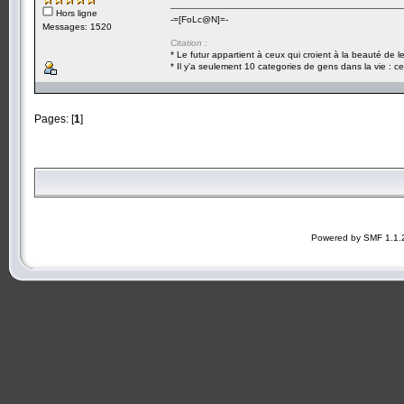
Hors ligne
-=[FoLc@N]=-
Messages: 1520
Citation :
* Le futur appartient à ceux qui croient à la beauté de 
* Il y'a seulement 10 categories de gens dans la vie : ce
Pages: [
1
]
Powered by SMF 1.1.