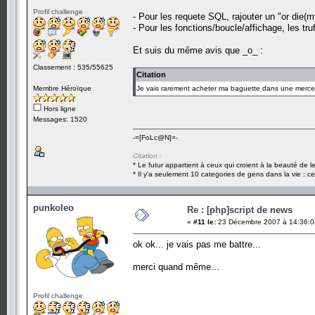
Profil challenge
- Pour les requete SQL, rajouter un "or die(m
- Pour les fonctions/boucle/affichage, les tru
Et suis du même avis que _o_ :
Classement : 535/55625
Citation
Membre Héroïque
Je vais rarement acheter ma baguette dans une merce
Hors ligne
Messages: 1520
-=[FoLc@N]=-
Citation :
* Le futur appartient à ceux qui croient à la beauté de 
* Il y'a seulement 10 categories de gens dans la vie : ce
punkoleo
Re : [php]script de news
«
#11 le:
23 Décembre 2007 à 14:36:0
ok ok... je vais pas me battre...
merci quand même...
Profil challenge