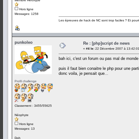
Membre Héroïque
Hors ligne
Messages: 1258
Les épreuves de hack de NC sont trop faciles ? Et pourt
punkoleo
Re : [php]script de news
«
#4 le:
22 Décembre 2007 à 13:42:0
bah ici, c'est un forum ou pas mal de monde p
puis il faut bien conaitre le php pour une part
donc voila, je pensait que...
Profil challenge
Classement : 3455/55625
Néophyte
Hors ligne
Messages: 13
Doh