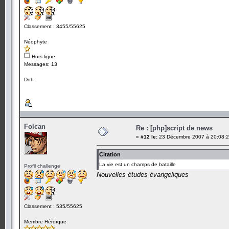
Classement : 3455/55625
Néophyte
Hors ligne
Messages: 13
Doh
Folcan
Re : [php]script de news
«
#12 le:
23 Décembre 2007 à 20:08:2
Citation
La vie est un champs de bataille
Profil challenge
Nouvelles études évangeliques
Classement : 535/55625
Membre Héroïque