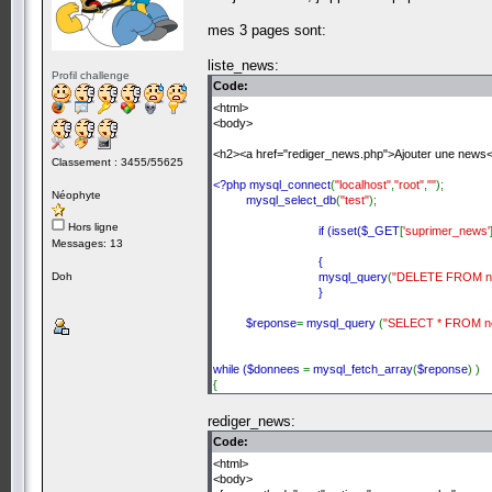
mes 3 pages sont:
liste_news:
Profil challenge
Code:
<html>
<body>
<h2><a href="rediger_news.php">Ajouter une news
Classement : 3455/55625
<?php mysql_connect
(
"localhost"
,
"root"
,
""
);
Néophyte
mysql_select_db
(
"test"
);
Hors ligne
if (isset(
$_GET
[
'suprimer_news'
Messages: 13
{
Doh
mysql_query
(
"DELETE FROM n
}
$reponse
=
mysql_query
(
"SELECT * FROM n
while (
$donnees
=
mysql_fetch_array
(
$reponse
) )
{
echo
$donnees
[
'id'
];
rediger_news:
echo
':'
.
$donnees
[
'titre'
];
Code:
echo
$donnees
[
'timestamp'
];
<html>
<body>
echo
'<a href="rediger_news?modifier_news='
.
$don