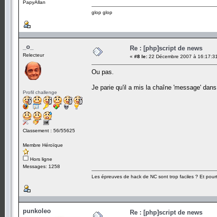
PapyAllan
glop glop
_o_
Re : [php]script de news
Relecteur
«
#8 le:
22 Décembre 2007 à 16:17:3
Ou pas.
Je parie qu'il a mis la chaîne 'message' da
Profil challenge
Classement : 56/55625
Membre Héroïque
Hors ligne
Messages: 1258
Les épreuves de hack de NC sont trop faciles ? Et pourt
punkoleo
Re : [php]script de news