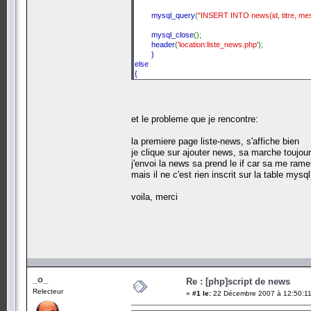
mysql_query
(
"INSERT INTO news(id, titre, mes
mysql_close
();
header
(
'location:liste_news.php'
);
}
else
{
header
(
'location:rediger_news.php'
);
}
et le probleme que je rencontre:
?>
la premiere page liste-news, s'affiche bien
je clique sur ajouter news, sa marche toujour
j'envoi la news sa prend le if car sa me ram
mais il ne c'est rien inscrit sur la table mysq
voila, merci
_o_
Re : [php]script de news
Relecteur
«
#1 le:
22 Décembre 2007 à 12:50:11