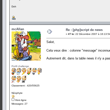
Doh
mcAllan
Re : [php]script de news
«
#7 le:
22 Décembre 2007 à 16:13:5
Salut,
Cela veux dire : colonne "message" inconnu
Autrement dit, dans la table news il n'y a p
Profil challenge
Classement : 420/55625
Néophyte
Hors ligne
Messages: 27