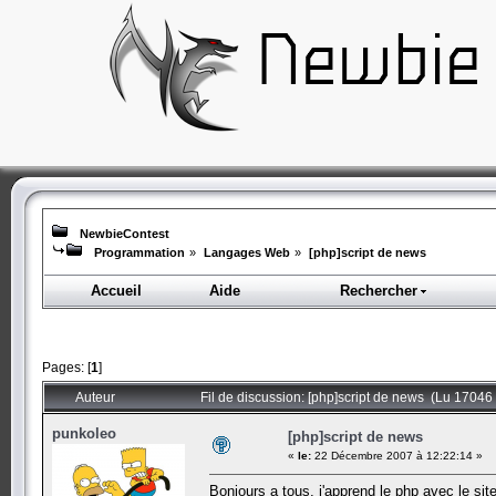
NewbieContest
Programmation
»
Langages Web
»
[php]script de news
Accueil
Aide
Rechercher
Pages: [
1
]
Auteur
Fil de discussion: [php]script de news (Lu 17046 
punkoleo
[php]script de news
«
le:
22 Décembre 2007 à 12:22:14 »
Bonjours a tous, j'apprend le php avec le sit