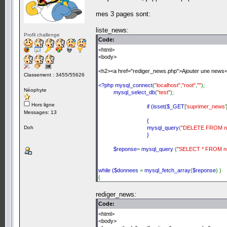
mes 3 pages sont:
liste_news:
Profil challenge
Code:
<html>
<body>
<h2><a href="rediger_news.php">Ajouter une news
Classement : 3455/55626
<?php mysql_connect
(
"localhost"
,
"root"
,
""
);
Néophyte
mysql_select_db
(
"test"
);
Hors ligne
if (isset(
$_GET
[
'suprimer_news'
Messages: 13
{
Doh
mysql_query
(
"DELETE FROM n
}
$reponse
=
mysql_query
(
"SELECT * FROM n
while (
$donnees
=
mysql_fetch_array
(
$reponse
) )
{
echo
$donnees
[
'id'
];
rediger_news:
echo
':'
.
$donnees
[
'titre'
];
Code:
echo
$donnees
[
'timestamp'
];
<html>
<body>
echo
'<a href="rediger_news?modifier_news='
.
$don