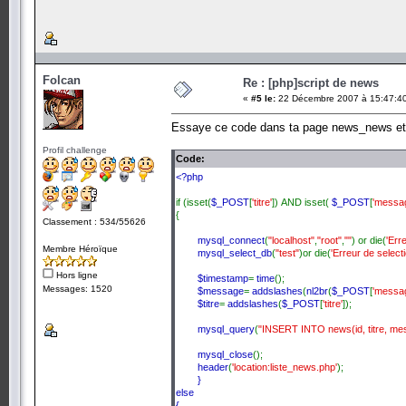
Folcan
Re : [php]script de news
«
#5 le:
22 Décembre 2007 à 15:47:4
Essaye ce code dans ta page news_news et r
Profil challenge
Code:
<?php
if (isset(
$_POST
[
'titre'
]) AND isset(
$_POST
[
'messa
{
Classement : 534/55626
mysql_connect
(
"localhost"
,
"root"
,
""
) or die(
'Err
Membre Héroïque
mysql_select_db
(
"test"
)or die(
'Erreur de selecti
Hors ligne
$timestamp
=
time
();
Messages: 1520
$message
=
addslashes
(
nl2br
(
$_POST
[
'messa
$titre
=
addslashes
(
$_POST
[
'titre'
]);
mysql_query
(
"INSERT INTO news(id, titre, mes
mysql_close
();
header
(
'location:liste_news.php'
);
}
else
{