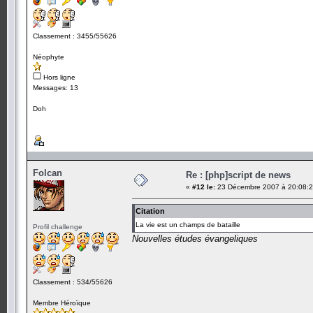
Classement : 3455/55626
Néophyte
Hors ligne
Messages: 13
Doh
Folcan
Re : [php]script de news
«
#12 le:
23 Décembre 2007 à 20:08:2
Citation
La vie est un champs de bataille
Profil challenge
Nouvelles études évangeliques
Classement : 534/55626
Membre Héroïque