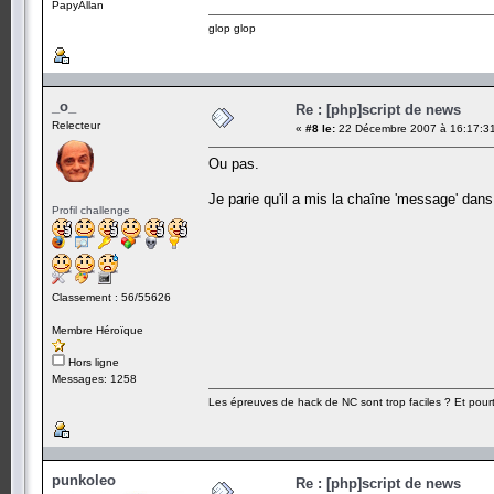
PapyAllan
glop glop
_o_
Re : [php]script de news
Relecteur
«
#8 le:
22 Décembre 2007 à 16:17:3
Ou pas.
Je parie qu'il a mis la chaîne 'message' da
Profil challenge
Classement : 56/55626
Membre Héroïque
Hors ligne
Messages: 1258
Les épreuves de hack de NC sont trop faciles ? Et pourt
punkoleo
Re : [php]script de news