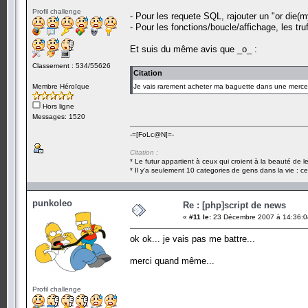
Profil challenge
- Pour les requete SQL, rajouter un "or die(m
- Pour les fonctions/boucle/affichage, les tru
Et suis du même avis que _o_ :
Classement : 534/55626
Citation
Membre Héroïque
Je vais rarement acheter ma baguette dans une merce
Hors ligne
Messages: 1520
-=[FoLc@N]=-
Citation :
* Le futur appartient à ceux qui croient à la beauté de 
* Il y'a seulement 10 categories de gens dans la vie : ce
punkoleo
Re : [php]script de news
«
#11 le:
23 Décembre 2007 à 14:36:0
ok ok... je vais pas me battre...
merci quand même...
Profil challenge