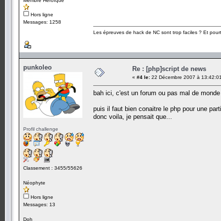
Membre Héroïque
Hors ligne
Messages: 1258
Les épreuves de hack de NC sont trop faciles ? Et pourt
punkoleo
Re : [php]script de news
«
#4 le:
22 Décembre 2007 à 13:42:0
bah ici, c'est un forum ou pas mal de monde p
puis il faut bien conaitre le php pour une part
donc voila, je pensait que...
Profil challenge
Classement : 3455/55626
Néophyte
Hors ligne
Messages: 13
Doh