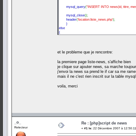
mysql_query
(
"INSERT INTO news(id, titre, mes
mysql_close
();
header
(
'location:liste_news.php'
);
}
else
{
header
(
'location:rediger_news.php'
);
}
et le probleme que je rencontre:
?>
la premiere page liste-news, s'affiche bien
je clique sur ajouter news, sa marche toujour
j'envoi la news sa prend le if car sa me ram
mais il ne c'est rien inscrit sur la table mysq
voila, merci
_o_
Re : [php]script de news
Relecteur
«
#1 le:
22 Décembre 2007 à 12:50:11