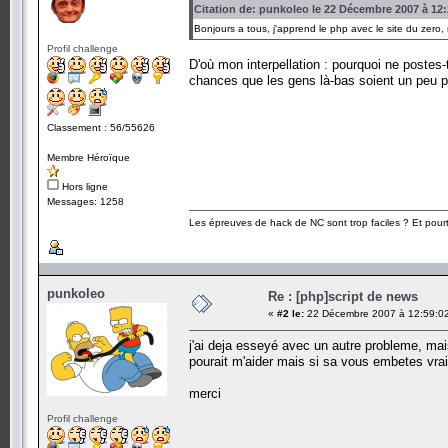
Citation de: punkoleo le 22 Décembre 2007 à 12:
Bonjours a tous, j'apprend le php avec le site du zero,
Profil challenge
D'où mon interpellation : pourquoi ne postes
chances que les gens là-bas soient un peu 
Classement : 56/55626
Membre Héroïque
Hors ligne
Messages: 1258
Les épreuves de hack de NC sont trop faciles ? Et pourt
punkoleo
Re : [php]script de news
«
#2 le:
22 Décembre 2007 à 12:59:0
j'ai deja esseyé avec un autre probleme, mais 
pourait m'aider mais si sa vous embetes vrai
merci
Profil challenge