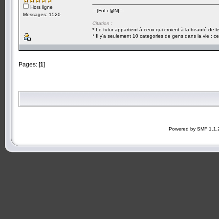
Hors ligne
-=[FoLc@N]=-
Messages: 1520
Citation :
* Le futur appartient à ceux qui croient à la beauté de 
* Il y'a seulement 10 categories de gens dans la vie : ce
Pages: [
1
]
Powered by SMF 1.1.