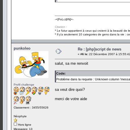
header
(
'location:rediger_news.php'
);
}
-=[FoLc@N]=-
?>
Citation :
* Le futur appartient à ceux qui croient à la beauté de 
* Il y'a seulement 10 categories de gens dans la vie : ce
punkoleo
Re : [php]script de news
«
#6 le:
22 Décembre 2007 à 15:55:4
salut, sa me renvoit
Code:
Problème dans la requete : Unknown column 'message' 
Profil challenge
sa veut dire quoi?
merci de votre aide
Classement : 3455/55626
Néophyte
Hors ligne
Messages: 13