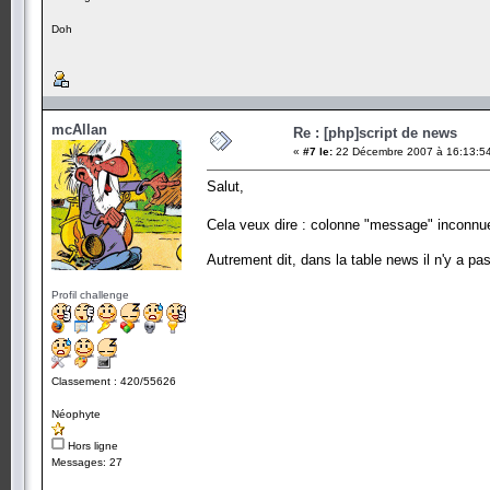
Doh
mcAllan
Re : [php]script de news
«
#7 le:
22 Décembre 2007 à 16:13:5
Salut,
Cela veux dire : colonne "message" inconnu
Autrement dit, dans la table news il n'y a p
Profil challenge
Classement : 420/55626
Néophyte
Hors ligne
Messages: 27