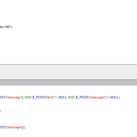
_news'
.
$donnees
[
'id'
].
'">Suprimer</a>'
;
ls="45">
OST
[
'message'
]) AND
$_POST
[
'titre'
] !=
NULL
AND
$_POST
[
'message'
] !=
NULL
)
);
OST
[
'message'
]));