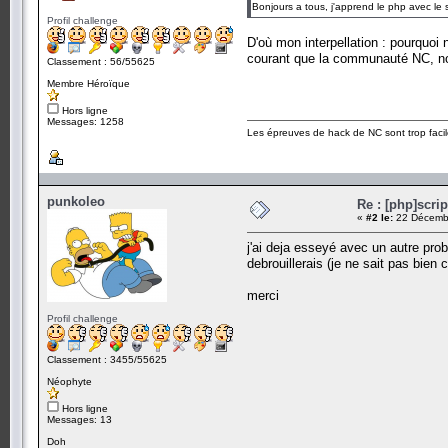
Bonjours a tous, j'apprend le php avec le s
Profil challenge
D'où mon interpellation : pourquoi
courant que la communauté NC, n
Classement : 56/55625
Membre Héroïque
Hors ligne
Messages: 1258
Les épreuves de hack de NC sont trop facil
punkoleo
Re : [php]scri
«
#2 le:
22 Décembr
j'ai deja esseyé avec un autre prob
debrouillerais (je ne sait pas bien 
merci
Profil challenge
Classement : 3455/55625
Néophyte
Hors ligne
Messages: 13
Doh