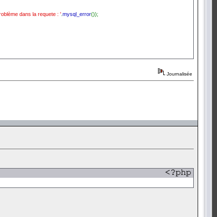
roblème dans la requete : '
.
mysql_error
());
Journalisée