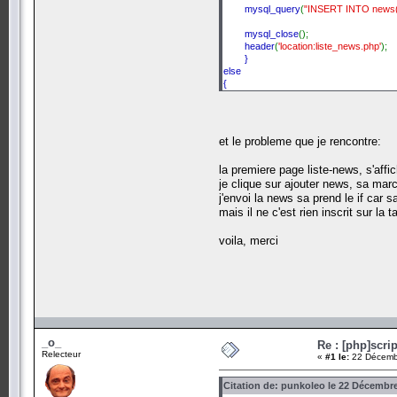
mysql_query
(
"INSERT INTO news(id
mysql_close
();
header
(
'location:liste_news.php'
);
}
else
{
header
(
'location:rediger_news.php'
);
}
et le probleme que je rencontre:
?>
la premiere page liste-news, s'affi
je clique sur ajouter news, sa mar
j'envoi la news sa prend le if car
mais il ne c'est rien inscrit sur la
voila, merci
_o_
Re : [php]scri
Relecteur
«
#1 le:
22 Décembr
Citation de: punkoleo le 22 Décembre