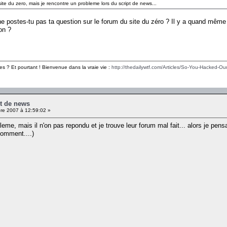
ite du zero, mais je rencontre un probleme lors du script de news...
 ne postes-tu pas ta question sur le forum du site du zéro ? Il y a quand mê
on ?
es ? Et pourtant ! Bienvenue dans la vraie vie :
http://thedailywtf.com/Articles/So-You-Hacked-Our
pt de news
e 2007 à 12:59:02 »
leme, mais il n'on pas repondu et je trouve leur forum mal fait... alors je pen
comment....)