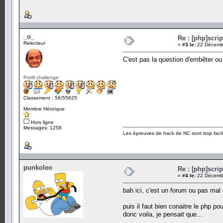
_o_
Re : [php]scri
Relecteur
«
#3 le:
22 Décembr
C'est pas la question d'embêter ou
Profil challenge
Classement : 56/55625
Membre Héroïque
Hors ligne
Messages: 1258
Les épreuves de hack de NC sont trop facil
punkoleo
Re : [php]scri
«
#4 le:
22 Décembr
bah ici, c'est un forum ou pas mal 
puis il faut bien conaitre le php po
donc voila, je pensait que...