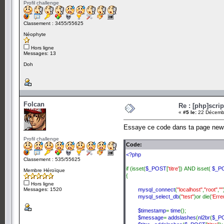
Profil challenge
Classement : 3455/55625
Néophyte
Hors ligne
Messages: 13
Doh
Folcan
Re : [php]scri
«
#5 le:
22 Décembr
Essaye ce code dans ta page news_
Profil challenge
Code:
<?php
Classement : 535/55625
if (isset(
$_POST
[
'titre'
]) AND isset(
$_P
Membre Héroïque
{
Hors ligne
Messages: 1520
mysql_connect
(
"localhost"
,
"root"
,
""
mysql_select_db
(
"test"
)or die(
'Erre
$timestamp
=
time
();
$message
=
addslashes
(
nl2br
(
$_P