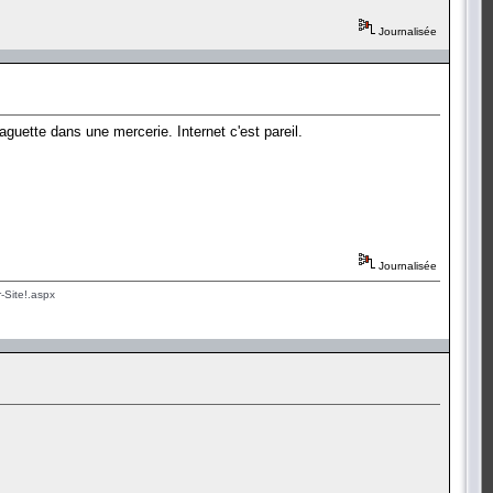
Journalisée
guette dans une mercerie. Internet c'est pareil.
Journalisée
-Site!.aspx