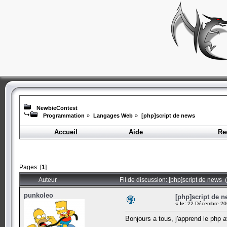
NewbieContest
Programmation
»
Langages Web
»
[php]script de news
Accueil
Aide
Re
Pages: [
1
]
Auteur
Fil de discussion: [php]script de news 
punkoleo
[php]script de 
«
le:
22 Décembre 200
Bonjours a tous, j'apprend le php a