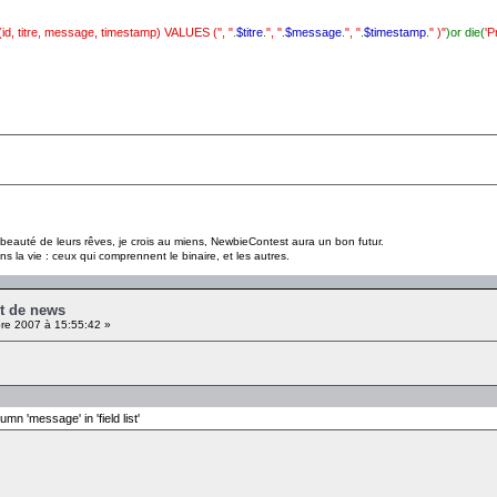
, titre, message, timestamp) VALUES ('', "
.
$titre
.
", "
.
$message
.
", "
.
$timestamp
.
" )"
)or die(
'P
a beauté de leurs rêves, je crois au miens, NewbieContest aura un bon futur.
s la vie : ceux qui comprennent le binaire, et les autres.
pt de news
e 2007 à 15:55:42 »
n 'message' in 'field list'