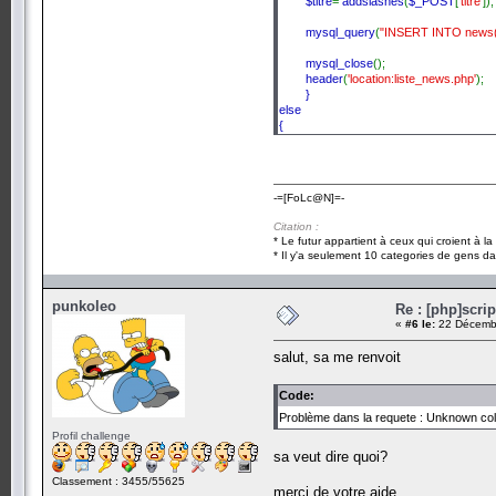
$titre
=
addslashes
(
$_POST
[
'titre'
]);
mysql_query
(
"INSERT INTO news(id
mysql_close
();
header
(
'location:liste_news.php'
);
}
else
{
header
(
'location:rediger_news.php'
);
}
-=[FoLc@N]=-
?>
Citation :
* Le futur appartient à ceux qui croient à l
* Il y'a seulement 10 categories de gens dan
punkoleo
Re : [php]scri
«
#6 le:
22 Décembr
salut, sa me renvoit
Code:
Problème dans la requete : Unknown colum
Profil challenge
sa veut dire quoi?
Classement : 3455/55625
merci de votre aide