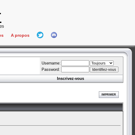
es
A propos
L'équipe
e Connect
Hall Of Fame
Username:
Password:
Inscrivez-vous
aires
ment
IMPRIMER
es
bateur