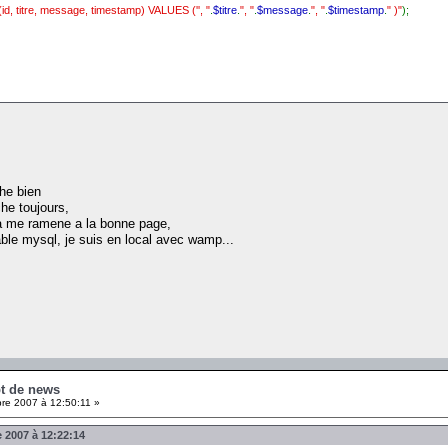
, titre, message, timestamp) VALUES ('', "
.
$titre
.
", "
.
$message
.
", "
.
$timestamp
.
" )"
);
che bien
che toujours,
 sa me ramene a la bonne page,
 table mysql, je suis en local avec wamp...
pt de news
e 2007 à 12:50:11 »
 2007 à 12:22:14