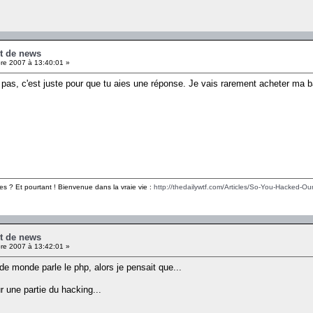
pt de news
e 2007 à 13:40:01 »
 pas, c'est juste pour que tu aies une réponse. Je vais rarement acheter ma ba
es ? Et pourtant ! Bienvenue dans la vraie vie :
http://thedailywtf.com/Articles/So-You-Hacked-Our
pt de news
e 2007 à 13:42:01 »
de monde parle le php, alors je pensait que...
ur une partie du hacking...