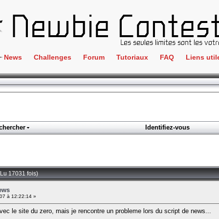
News
Challenges
Forum
Tutoriaux
FAQ
Liens util
Crackme
IRC
ClientSide
Newbi
Cryptographie
Liens
Forensics
chercher
Identifiez-vous
Parten
Hacking
Régle
Logique
Goodi
Programmation
(Lu 17031 fois)
L'incu
Stéganographie
news
7 à 12:22:14 »
Wargame
vec le site du zero, mais je rencontre un probleme lors du script de news...
Tous les challenges