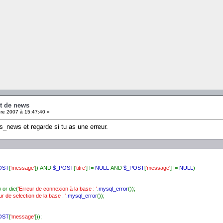
pt de news
e 2007 à 15:47:40 »
news et regarde si tu as une erreur.
OST
[
'message'
]) AND
$_POST
[
'titre'
] !=
NULL
AND
$_POST
[
'message'
] !=
NULL
)
) or die(
'Erreur de connexion à la base : '
.
mysql_error
());
ur de selection de la base : '
.
mysql_error
());
OST
[
'message'
]));