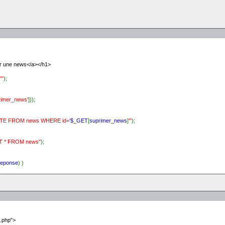
er une news</a></h1>
""
);
rimer_news'
]));
TE FROM news WHERE id='
$_GET
[
suprimer_news
]
'"
);
T * FROM news"
);
reponse
) )
news='
.
$donnees
[
'id'
].
'">Modifier</a>'
;
.php">