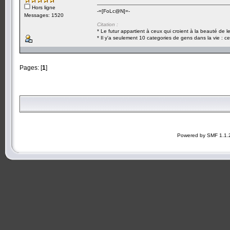
Hors ligne
-=[FoLc@N]=-
Messages: 1520
Citation :
* Le futur appartient à ceux qui croient à la beauté de 
* Il y'a seulement 10 categories de gens dans la vie : ce
Pages: [
1
]
Powered by SMF 1.1.