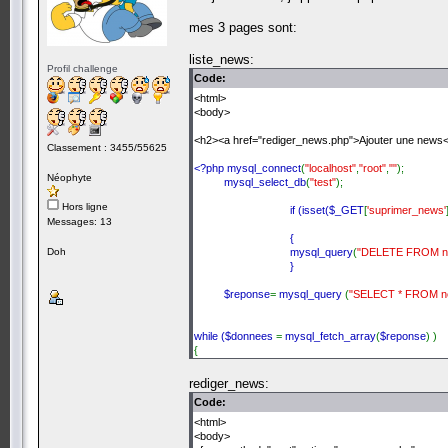
mes 3 pages sont:
liste_news:
Profil challenge
Code:
<html>
<body>
<h2><a href="rediger_news.php">Ajouter une news
Classement : 3455/55625
<?php mysql_connect
(
"localhost"
,
"root"
,
""
);
Néophyte
mysql_select_db
(
"test"
);
Hors ligne
if (isset(
$_GET
[
'suprimer_news'
Messages: 13
{
Doh
mysql_query
(
"DELETE FROM n
}
$reponse
=
mysql_query
(
"SELECT * FROM n
while (
$donnees
=
mysql_fetch_array
(
$reponse
) )
{
echo
$donnees
[
'id'
];
rediger_news:
echo
':'
.
$donnees
[
'titre'
];
Code:
echo
$donnees
[
'timestamp'
];
<html>
<body>
echo
'<a href="rediger_news?modifier_news='
.
$don