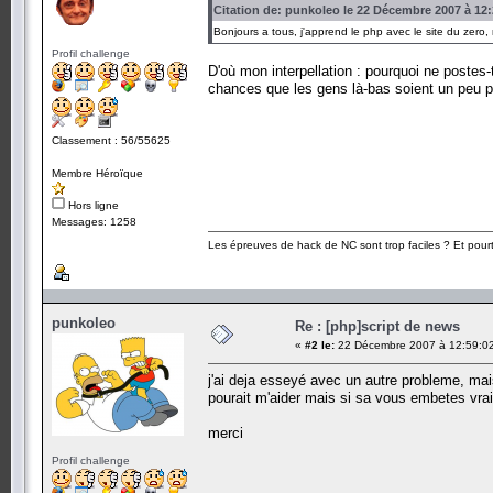
Citation de: punkoleo le 22 Décembre 2007 à 12:
Bonjours a tous, j'apprend le php avec le site du zero,
Profil challenge
D'où mon interpellation : pourquoi ne postes
chances que les gens là-bas soient un peu 
Classement : 56/55625
Membre Héroïque
Hors ligne
Messages: 1258
Les épreuves de hack de NC sont trop faciles ? Et pourt
punkoleo
Re : [php]script de news
«
#2 le:
22 Décembre 2007 à 12:59:0
j'ai deja esseyé avec un autre probleme, mais 
pourait m'aider mais si sa vous embetes vrai
merci
Profil challenge