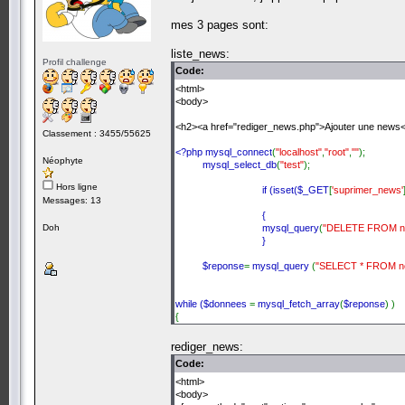
mes 3 pages sont:
liste_news:
Profil challenge
Code:
<html>
<body>
<h2><a href="rediger_news.php">Ajouter une news
Classement : 3455/55625
<?php mysql_connect
(
"localhost"
,
"root"
,
""
);
Néophyte
mysql_select_db
(
"test"
);
Hors ligne
if (isset(
$_GET
[
'suprimer_news'
Messages: 13
{
Doh
mysql_query
(
"DELETE FROM n
}
$reponse
=
mysql_query
(
"SELECT * FROM n
while (
$donnees
=
mysql_fetch_array
(
$reponse
) )
{
echo
$donnees
[
'id'
];
rediger_news:
echo
':'
.
$donnees
[
'titre'
];
Code:
echo
$donnees
[
'timestamp'
];
<html>
<body>
echo
'<a href="rediger_news?modifier_news='
.
$don