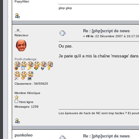
PapyAllan
glop glop
_o_
Re : [php]script de news
Relecteur
«
#8 le:
22 Décembre 2007 à 16:17:3
Ou pas.
Je parie qu'il a mis la chaîne 'message' da
Profil challenge
Classement : 56/55625
Membre Héroïque
Hors ligne
Messages: 1258
Les épreuves de hack de NC sont trop faciles ? Et pourt
punkoleo
Re : [php]script de news