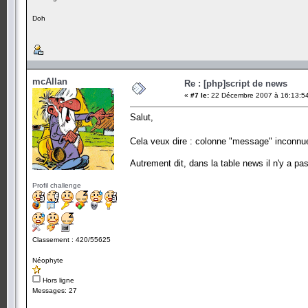
Doh
mcAllan
Re : [php]script de news
«
#7 le:
22 Décembre 2007 à 16:13:5
Salut,
Cela veux dire : colonne "message" inconnu
Autrement dit, dans la table news il n'y a p
Profil challenge
Classement : 420/55625
Néophyte
Hors ligne
Messages: 27