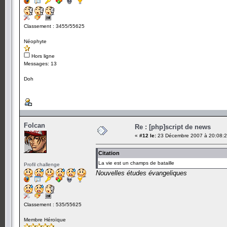
Classement : 3455/55625
Néophyte
Hors ligne
Messages: 13
Doh
Folcan
Re : [php]script de news
«
#12 le:
23 Décembre 2007 à 20:08:2
Citation
La vie est un champs de bataille
Profil challenge
Nouvelles études évangeliques
Classement : 535/55625
Membre Héroïque