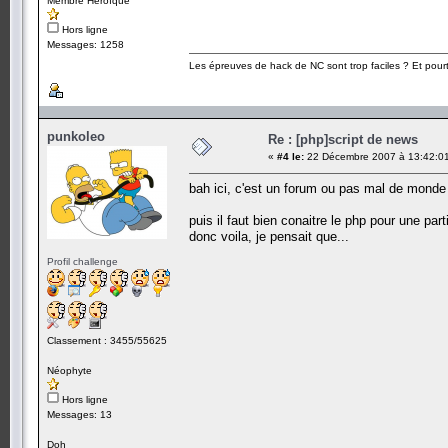
Membre Héroïque
Hors ligne
Messages: 1258
Les épreuves de hack de NC sont trop faciles ? Et pourt
punkoleo
Re : [php]script de news
«
#4 le:
22 Décembre 2007 à 13:42:0
bah ici, c'est un forum ou pas mal de monde p
puis il faut bien conaitre le php pour une part
donc voila, je pensait que...
Profil challenge
Classement : 3455/55625
Néophyte
Hors ligne
Messages: 13
Doh