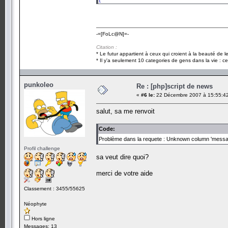
header
(
'location:rediger_news.php'
);
}
-=[FoLc@N]=-
?>
Citation :
* Le futur appartient à ceux qui croient à la beauté de 
* Il y'a seulement 10 categories de gens dans la vie : ce
punkoleo
Re : [php]script de news
«
#6 le:
22 Décembre 2007 à 15:55:4
salut, sa me renvoit
Code:
Problème dans la requete : Unknown column 'message' 
Profil challenge
sa veut dire quoi?
merci de votre aide
Classement : 3455/55625
Néophyte
Hors ligne
Messages: 13