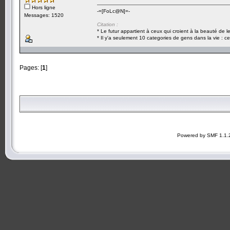
Hors ligne
-=[FoLc@N]=-
Messages: 1520
Citation :
* Le futur appartient à ceux qui croient à la beauté de 
* Il y'a seulement 10 categories de gens dans la vie : ce
Pages: [
1
]
Powered by SMF 1.1.