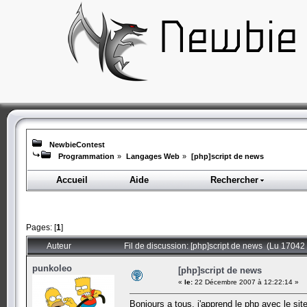
NewbieContest
Programmation
»
Langages Web
»
[php]script de news
Accueil
Aide
Rechercher
Pages: [
1
]
Auteur
Fil de discussion: [php]script de news (Lu 17042 
punkoleo
[php]script de news
«
le:
22 Décembre 2007 à 12:22:14 »
Bonjours a tous, j'apprend le php avec le sit