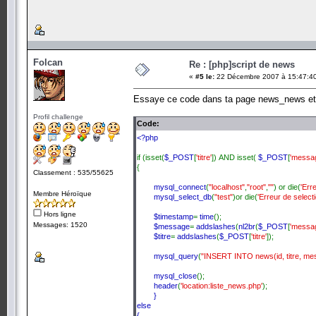
Folcan
Re : [php]script de news
«
#5 le:
22 Décembre 2007 à 15:47:4
Essaye ce code dans ta page news_news et r
Profil challenge
Code:
<?php
if (isset(
$_POST
[
'titre'
]) AND isset(
$_POST
[
'messa
{
Classement : 535/55625
mysql_connect
(
"localhost"
,
"root"
,
""
) or die(
'Err
Membre Héroïque
mysql_select_db
(
"test"
)or die(
'Erreur de selecti
Hors ligne
$timestamp
=
time
();
Messages: 1520
$message
=
addslashes
(
nl2br
(
$_POST
[
'messa
$titre
=
addslashes
(
$_POST
[
'titre'
]);
mysql_query
(
"INSERT INTO news(id, titre, mes
mysql_close
();
header
(
'location:liste_news.php'
);
}
else
{