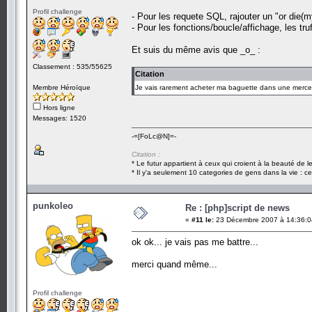
Profil challenge
- Pour les requete SQL, rajouter un "or die(m
- Pour les fonctions/boucle/affichage, les tru
Et suis du même avis que _o_ :
Classement : 535/55625
Citation
Membre Héroïque
Je vais rarement acheter ma baguette dans une merce
Hors ligne
Messages: 1520
-=[FoLc@N]=-
Citation :
* Le futur appartient à ceux qui croient à la beauté de 
* Il y'a seulement 10 categories de gens dans la vie : ce
punkoleo
Re : [php]script de news
«
#11 le:
23 Décembre 2007 à 14:36:0
ok ok... je vais pas me battre...
merci quand même...
Profil challenge