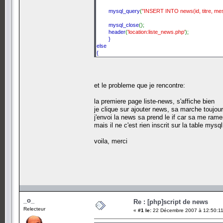
mysql_query
(
"INSERT INTO news(id, titre, mes
mysql_close
();
header
(
'location:liste_news.php'
);
}
else
{
header
(
'location:rediger_news.php'
);
}
et le probleme que je rencontre:
?>
la premiere page liste-news, s'affiche bien
je clique sur ajouter news, sa marche toujour
j'envoi la news sa prend le if car sa me ram
mais il ne c'est rien inscrit sur la table mysq
voila, merci
_o_
Re : [php]script de news
Relecteur
«
#1 le:
22 Décembre 2007 à 12:50:11