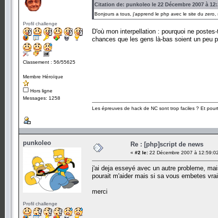
Citation de: punkoleo le 22 Décembre 2007 à 12:
Bonjours a tous, j'apprend le php avec le site du zero,
Profil challenge
D'où mon interpellation : pourquoi ne postes
chances que les gens là-bas soient un peu 
Classement : 56/55625
Membre Héroïque
Hors ligne
Messages: 1258
Les épreuves de hack de NC sont trop faciles ? Et pourt
punkoleo
Re : [php]script de news
«
#2 le:
22 Décembre 2007 à 12:59:0
j'ai deja esseyé avec un autre probleme, mais 
pourait m'aider mais si sa vous embetes vrai
merci
Profil challenge