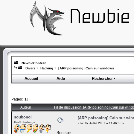
NewbieContest
Divers
»
Hacking
»
[ARP poisoning] Cain sur windows
Accueil
Aide
Rechercher
Pages: [
1
]
Auteur
Fil de discussion: [ARP poisoning] Cain sur wind
soubonoi
[ARP poisoning] Cain sur wi
Profil challenge
«
le:
07 Juillet 2007 à 14:46:30 »
Bon soir