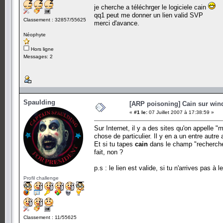
je cherche a téléchrger le logiciele cain
qq1 peut me donner un lien valid SVP
Classement : 32857/55625
merci d'avance.
Néophyte
Hors ligne
Messages: 2
Spaulding
[ARP poisoning] Cain sur wi
«
#1 le:
07 Juillet 2007 à 17:38:59 »
Sur Internet, il y a des sites qu'on appelle
chose de particulier. Il y en a un entre autre
Et si tu tapes
cain
dans le champ "recherche"
fait, non ?
p.s : le lien est valide, si tu n'arrives pas à 
Profil challenge
Classement : 11/55625