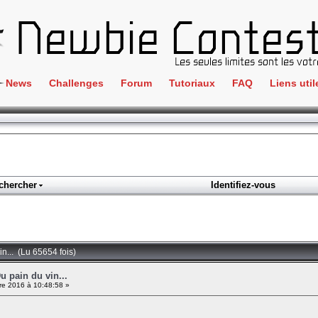
News
Challenges
Forum
Tutoriaux
FAQ
Liens util
Crackme
IRC
ClientSide
Newbi
Cryptographie
Liens
Forensics
chercher
Identifiez-vous
Parten
Hacking
Régle
Logique
Goodi
Programmation
in... (Lu 65654 fois)
L'incu
Stéganographie
Du pain du vin...
e 2016 à 10:48:58 »
Wargame
Tous les challenges