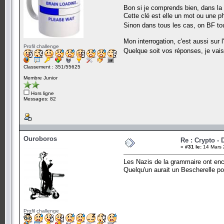
Bon si je comprends bien, dans la
Cette clé est elle un mot ou une p
Sinon dans tous les cas, on BF tou
Mon interrogation, c'est aussi sur 
Profil challenge
Quelque soit vos réponses, je vais 
Classement : 351/55625
Membre Junior
Hors ligne
Messages: 82
Ouroboros
Re : Crypto - 
«
#31 le:
14 Mars 
Les Nazis de la grammaire ont enco
Quelqu'un aurait un Bescherelle po
Profil challenge