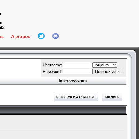
es
A propos
L'équipe
e Connect
Hall Of Fame
Username:
Password:
Inscrivez-vous
aires
ment
RETOURNER À L'ÉPREUVE
IMPRIMER
es
bateur