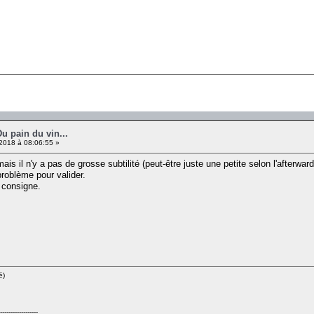
Du pain du vin...
2018 à 08:06:55 »
s il n'y a pas de grosse subtilité (peut-être juste une petite selon l'afterward
problème pour valider.
a consigne.
é)
------------------