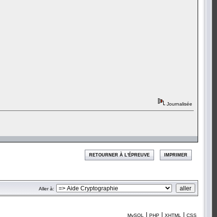
Journalisée
RETOURNER À L'ÉPREUVE
IMPRIMER
Aller à:
|
|
|
MySQL
PHP
XHTML
CSS