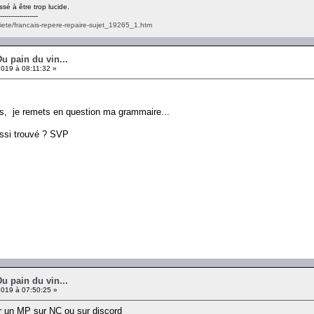
ssé à être trop lucide.
------------------
ciete/francais-repere-repaire-sujet_19265_1.htm
Du pain du vin...
2019 à 08:11:32 »
urs, je remets en question ma grammaire...
ussi trouvé ? SVP
Du pain du vin...
2019 à 07:50:25 »
er un MP sur NC ou sur discord