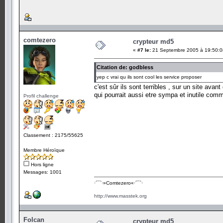
comtezero
crypteur md5
«
#7 le:
21 Septembre 2005 à 19:50:0
Citation de: godbless
yep c vrai qu ils sont cool les service proposer
c'est sûr ils sont terribles , sur un site avant
qui pourrait aussi etre sympa et inutile comm
Profil challenge
Classement : 2175/55625
Membre Héroïque
Hors ligne
Messages: 1001
·´¯`·­»Comtezero«­·´¯`·
http://www.masstek.org
Folcan
crypteur md5