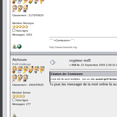
Classement : 2175/55625
Membre Héroïque
Hors ligne
Messages: 1001
·´¯`·­»Comtezero«­·´¯`·
http://www.masstek.org
Atchoum
crypteur md5
Profil challenge
«
#10 le:
22 Septembre 2005 à 08:31:
Citation de: Comtezero
c'est sûr ils sont terribles , sur un site
avant qu'il ferme
Tu jous les messager de la mort online là ou
Classement : 1804/55625
Membre Senior
Hors ligne
Messages: 277