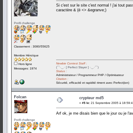
Si c'est sur le site c'est normal ! j'ai tout
caractère & (é <> &egranve;)
Profil challenge
Classement : 3080/55625
Membre Héroïque
Newbie Contest Staff :
Hors ligne
(¯`·._.· [ Perfect Slayer ] ·._.·´¯)
Messages: 1974
Status :
Administrateur / Programmeur PHP / Optimisateur
Citation :
Sécurité, efficacité et rapidité riment avec Perfect(ion)
Folcan
crypteur md5
«
#5 le:
21 Septembre 2005 à 18:59:4
Arf ok, je me disais bien que le jour ou je l
Profil challenge