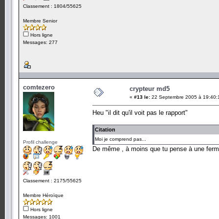
Classement : 1804/55625
Membre Senior
Hors ligne
Messages: 277
comtezero
crypteur md5
«
#13 le:
22 Septembre 2005 à 19:40:
Heu "il dit qu'il voit pas le rapport"
Citation
Moi je comprend pas...
Profil challenge
De même , à moins que tu pense à une ferm
Classement : 2175/55625
Membre Héroïque
Hors ligne
Messages: 1001