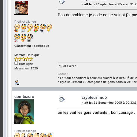
«
#8 le:
21 Septembre 2005 à 20:31:2
Pas de probleme je code ca se soir si j'ai p
Profil challenge
Classement : 535/55625
Membre Héroïque
Hors ligne
-=[FoLc@N]=-
Messages: 1520
Citation :
* Le futur appartient à ceux qui croient à la beauté de 
* Il y'a seulement 10 categories de gens dans la vie : ce
comtezero
crypteur md5
«
#9 le:
21 Septembre 2005 à 20:33:3
on les voit les gars vaillants , bon courage .
Profil challenge