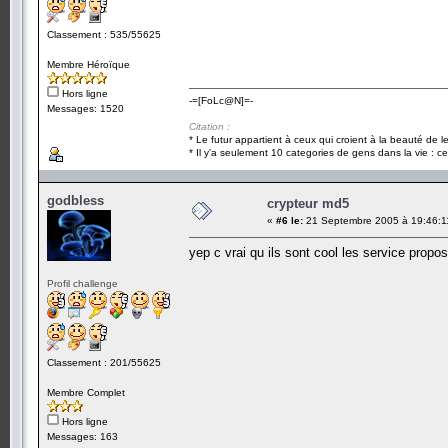
Classement : 535/55625
Membre Héroïque
Hors ligne
-=[FoLc@N]=-
Messages: 1520
Citation :
* Le futur appartient à ceux qui croient à la beauté de 
* Il y'a seulement 10 categories de gens dans la vie : ce
godbless
crypteur md5
«
#6 le:
21 Septembre 2005 à 19:46:1
yep c vrai qu ils sont cool les service propos
Profil challenge
Classement : 201/55625
Membre Complet
Hors ligne
Messages: 163