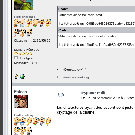
Code:
Votre mot de passe etait : test
Profil challenge
Il a �t� crypt� en : 098f6bcd4621d373cade4e83262
Code:
Votre mot de passe etait : newbiecontest
Classement : 2175/55625
Il a �t� crypt� en : 4bef14a41cfcad982e622672364
Membre Héroïque
Hors ligne
Messages: 1001
·´¯`·­»Comtezero«­·´¯`·
http://www.masstek.org
Folcan
crypteur md5
«
#1 le:
20 Septembre 2005 à 20:35:5
les characteres ayant des accent sont juste r
cryptage de la chaine
Profil challenge