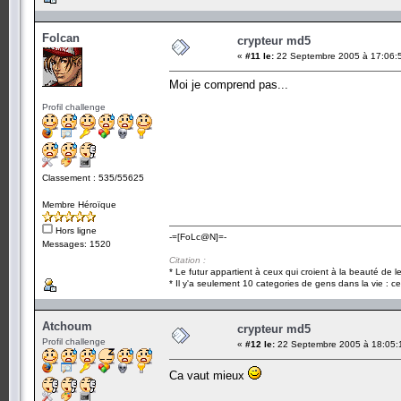
Folcan
crypteur md5
«
#11 le:
22 Septembre 2005 à 17:06:
Moi je comprend pas...
Profil challenge
Classement : 535/55625
Membre Héroïque
Hors ligne
-=[FoLc@N]=-
Messages: 1520
Citation :
* Le futur appartient à ceux qui croient à la beauté de 
* Il y'a seulement 10 categories de gens dans la vie : ce
Atchoum
crypteur md5
Profil challenge
«
#12 le:
22 Septembre 2005 à 18:05:
Ca vaut mieux