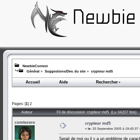
NewbieContest
Général
»
Suggestions/Dev. du site
»
crypteur md5
Accueil
Aide
Rechercher
Pages: [
1
]
2
Auteur
Fil de discussion: crypteur md5 (Lu 34207 fois)
comtezero
crypteur md5
«
le:
20 Septembre 2005 à 19:45:37 
Serait de moi ou il y a un problème de caract