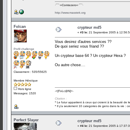
·´¯`·­»Comtezero«­·´¯`·
http://www.masstek.org
Folcan
crypteur md5
«
#3 le:
21 Septembre 2005 à 12:56:5
Vous desirez d'autres services ??
De quoi seriez vous friand ??
Profil challenge
Un crypteur base 64 ? Un crypteur Hexa ?
Ou autre chose....
Classement : 535/55625
Membre Héroïque
Hors ligne
-=[FoLc@N]=-
Messages: 1520
Citation :
* Le futur appartient à ceux qui croient à la beauté de 
* Il y'a seulement 10 categories de gens dans la vie : ce
Perfect Slayer
crypteur md5
«
#4 le:
21 Septembre 2005 à 17:37:3