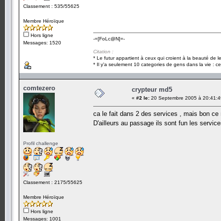
Classement : 535/55625
Membre Héroïque
Hors ligne
-=[FoLc@N]=-
Messages: 1520
Citation :
* Le futur appartient à ceux qui croient à la beauté de 
* Il y'a seulement 10 categories de gens dans la vie : ce
comtezero
crypteur md5
«
#2 le:
20 Septembre 2005 à 20:41:4
ca le fait dans 2 des services , mais bon ce
D'ailleurs au passage ils sont fun les servic
Profil challenge
Classement : 2175/55625
Membre Héroïque
Hors ligne
Messages: 1001