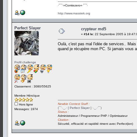
·´¯`·­»Comtezero«­·´¯`·
http://www.masstek.org
Perfect Slayer
crypteur md5
«
#14 le:
22 Septembre 2005 à 19:47:
Oulà, c'est pas mal l'idée de services.. Mais
quand je récupère mon PC. Si jamais vous av
Profil challenge
Classement : 3080/55625
Membre Héroïque
Newbie Contest Staff :
Hors ligne
(¯`·._.· [ Perfect Slayer ] ·._.·´¯)
Messages: 1974
Status :
Administrateur / Programmeur PHP / Optimisateur
Citation :
Sécurité, efficacité et rapidité riment avec Perfect(ion)