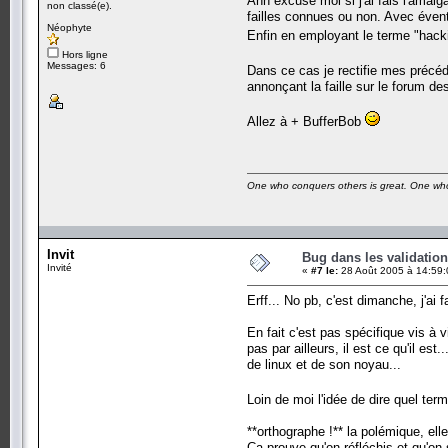
Ahh excuse moi si j'ai fais l'amalg
non classé(e).
failles connues ou non. Avec évent
Néophyte
Enfin en employant le terme "hack
Hors ligne
Messages: 6
Dans ce cas je rectifie mes précé
annonçant la faille sur le forum de
Allez à + BufferBob
One who conquers others is great. One who
Invit
Bug dans les validation
Invité
«
#7 le:
28 Août 2005 à 14:59:
Erff... No pb, c'est dimanche, j'ai 
En fait c'est pas spécifique vis à 
pas par ailleurs, il est ce qu'il es
de linux et de son noyau...
Loin de moi l'idée de dire quel ter
**orthographe !** la polémique, ell
Ca prouve qu'on réfléchis et qu'on 