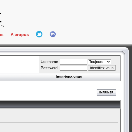
es
A propos
L'équipe
e Connect
Hall Of Fame
Username:
Password:
Inscrivez-vous
aires
ment
IMPRIMER
es
bateur