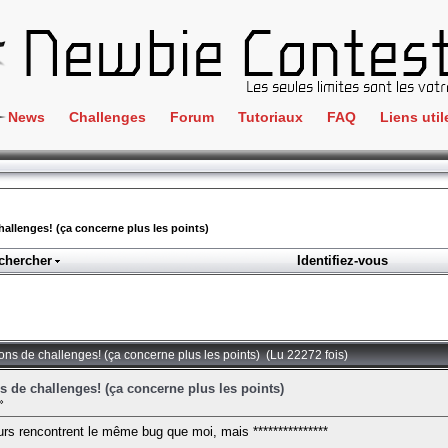
News
Challenges
Forum
Tutoriaux
FAQ
Liens util
Crackme
IRC
ClientSide
Newbi
Cryptographie
Liens
hallenges! (ça concerne plus les points)
Forensics
chercher
Identifiez-vous
Parten
Hacking
Régle
Logique
Goodi
Programmation
ions de challenges! (ça concerne plus les points) (Lu 22272 fois)
L'incu
Stéganographie
s de challenges! (ça concerne plus les points)
»
Wargame
eurs rencontrent le même bug que moi, mais ***************
Tous les challenges