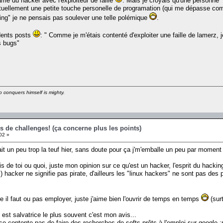
ame du hacker avec l'exploiteur de faille
. Mais je croyais qu'une personne h
uellement une petite touche personelle de programation (qui me dépasse complè
ing" je ne pensais pas soulever une telle polémique
.
dents posts
: " Comme je m'étais contenté d'exploiter une faille de lamerz, je
s bugs"
 conquers himself is mighty.
s de challenges! (ça concerne plus les points)
02 »
fait un peu trop la teuf hier, sans doute pour ça j'm'emballe un peu par moment 
vis de toi ou quoi, juste mon opinion sur ce qu'est un hacker, l'esprit du hack
t...) hacker ne signifie pas pirate, d'ailleurs les "linux hackers" ne sont pas d
me il faut ou pas employer, juste j'aime bien l'ouvrir de temps en temps
(sur
e est salvatrice le plus souvent c'est mon avis...
se contente pas de faire des recherches de softs prêts à l'emploi sur google :