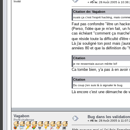
Invité
«
#5 le:
28 Août 2005 à 10:38:
Citation de: Vagabon
ouais ça c'est l'esprit hacking, mais comme
Faut pas confondre "être un hacker"
(Perso, l'idée que je m'en fait, un 
cas échéant "comment ça marche", ç
que réside toute la difficulté d'êt
Là j'ai souligné ton post mais j'au
années 80 et que la définition du "
Citation
je ne ressentais aucun mérite lol!
Ca tombe bien, y'a pas à en avoir 
Citation
Du coup j'en suis là à signaler le bug
Là encore c'est une démarche de wh
Vagabon
Bug dans les validation
Profil challenge
«
#6 le:
28 Août 2005 à 11:07: