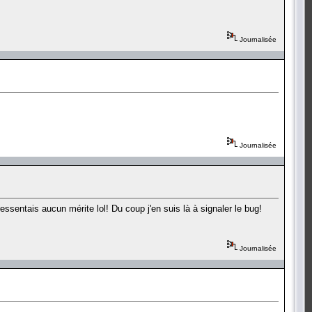
Journalisée
Journalisée
ssentais aucun mérite lol! Du coup j'en suis là à signaler le bug!
Journalisée