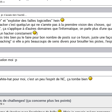
25 »
 je n'avais rien hacké...
 et "exploiter des failles logicielles" hein
hacker c'est quelqu'un qui ne s'arrete pas à la première vision des choses, qui v
a s'applique à d'autres domaines que l'informatique, on parle plus d'une qual
re un hacker constament
)
rais très bien pu le faire pour bon nombre de posts sur ce forum, juste une fa
hacking" si elle a pris beaucoups de sens divers pour brouiller les pistes, l'e
selon moi :p
ite-hat pour moi, c'est un peu l'esprit de NC, ça tombe bien
s de challenges! (ça concerne plus les points)
29 »