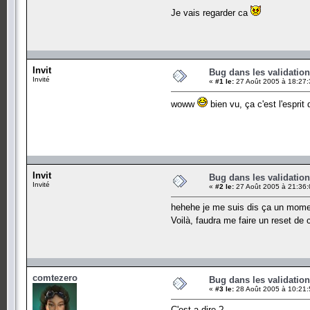
Je vais regarder ca
Invit
Bug dans les validation
Invité
«
#1 le:
27 Août 2005 à 18:27:
woww
bien vu, ça c'est l'espri
Invit
Bug dans les validation
Invité
«
#2 le:
27 Août 2005 à 21:36:
hehehe je me suis dis ça un moment,
Voilà, faudra me faire un reset d
comtezero
Bug dans les validation
«
#3 le:
28 Août 2005 à 10:21:
C'est a dire ?