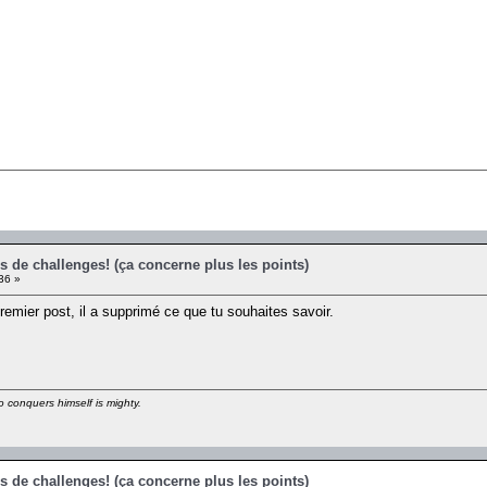
s de challenges! (ça concerne plus les points)
36 »
emier post, il a supprimé ce que tu souhaites savoir.
 conquers himself is mighty.
s de challenges! (ça concerne plus les points)