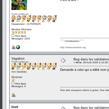
Profil challenge
Classement : 2175/55625
Membre Héroïque
Hors ligne
Messages: 1001
·´¯`·­»Comtezero«­·´¯`·
http://www.masstek.org
Vagabon
Bug dans les validation
Profil challenge
«
#4 le:
28 Août 2005 à 10:30:
Demande à celui qui a édité mon pr
non classé(e).
Néophyte
Hors ligne
Messages: 6
One who conquers others is great. One who
Invit
Bug dans les validation