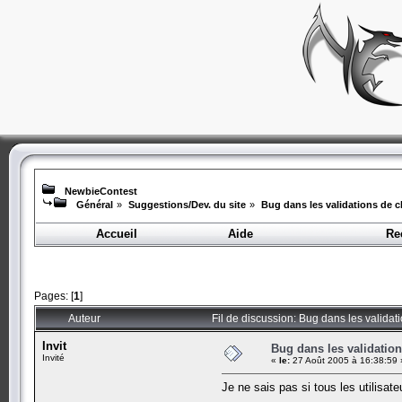
NewbieContest
Général
»
Suggestions/Dev. du site
»
Bug dans les validations de c
Accueil
Aide
Re
Pages: [
1
]
Auteur
Fil de discussion: Bug dans les validat
Invit
Bug dans les validation
Invité
«
le:
27 Août 2005 à 16:38:59 
Je ne sais pas si tous les utilisat