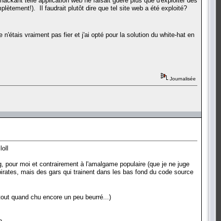
ackant telle application web ne faisait guère plus que d'exploiter des
tement!). Il faudrait plutôt dire que tel site web a été exploité?
 n'étais vraiment pas fier et j'ai opté pour la solution du white-hat en
Journalisée
loll
ing, pour moi et contrairement à l'amalgame populaire (que je ne juge
es pirates, mais des gars qui trainent dans les bas fond du code source
tout quand chu encore un peu beurré...)
p