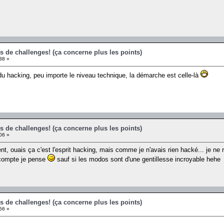
s de challenges! (ça concerne plus les points)
38 »
t du hacking, peu importe le niveau technique, la démarche est celle-là
s de challenges! (ça concerne plus les points)
06 »
 ouais ça c'est l'esprit hacking, mais comme je n'avais rien hacké... je ne re
e compte je pense
sauf si les modos sont d'une gentillesse incroyable hehe
s de challenges! (ça concerne plus les points)
56 »