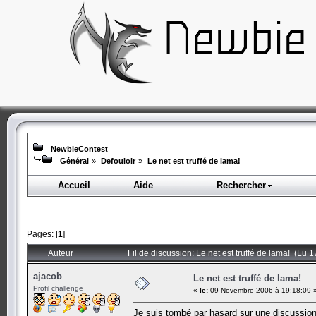
NewbieContest
Général
»
Defouloir
»
Le net est truffé de lama!
Accueil
Aide
Rechercher
Pages: [
1
]
Auteur
Fil de discussion: Le net est truffé de lama! (Lu 1
ajacob
Le net est truffé de lama!
Profil challenge
«
le:
09 Novembre 2006 à 19:18:09 
Je suis tombé par hasard sur une discussion 