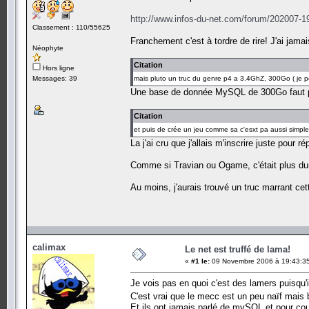
http://www.infos-du-net.com/forum/202007-19
Classement : 110/55625
Franchement c'est à tordre de rire! J'ai jama
Néophyte
Citation
Hors ligne
Messages: 39
mais pluto un truc du genre p4 a 3.4GhZ, 300Go ( je 
Une base de donnée MySQL de 300Go faut p
Citation
et puis de crée un jeu comme sa c'esxt pa aussi simpl
La j'ai cru que j'allais m'inscrire juste pour 
Comme si Travian ou Ogame, c'était plus dur 
Au moins, j'aurais trouvé un truc marrant cette
calimax
Le net est truffé de lama!
«
#1 le:
09 Novembre 2006 à 19:43:3
Je vois pas en quoi c'est des lamers puisqu'
C'est vrai que le mecc est un peu naïf mais b
Et ils ont jamais parlé de mySQL et pour coun