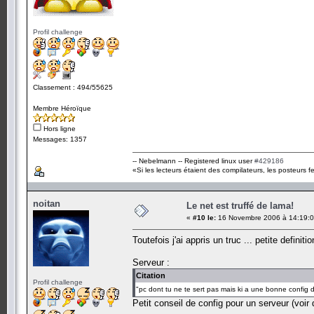
Profil challenge
Classement : 494/55625
Membre Héroïque
Hors ligne
Messages: 1357
-- Nebelmann -- Registered linux user
#429186
«Si les lecteurs étaient des compilateurs, les posteurs fe
noitan
Le net est truffé de lama!
«
#10 le:
16 Novembre 2006 à 14:19:0
Toutefois j'ai appris un truc ... petite definitio
Serveur :
Citation
Profil challenge
"pc dont tu ne te sert pas mais ki a une bonne config d
Petit conseil de config pour un serveur (voir d