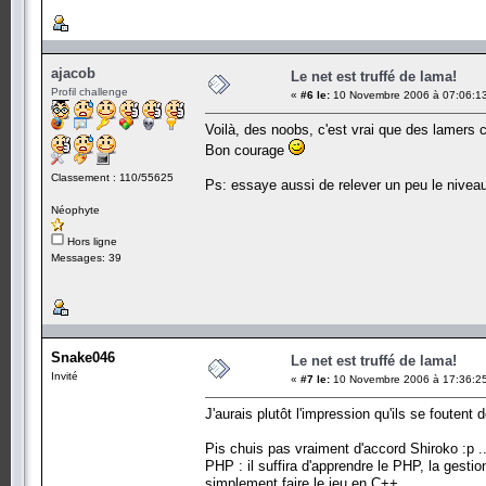
ajacob
Le net est truffé de lama!
Profil challenge
«
#6 le:
10 Novembre 2006 à 07:06:1
Voilà, des noobs, c'est vrai que des lamers 
Bon courage
Classement : 110/55625
Ps: essaye aussi de relever un peu le nivea
Néophyte
Hors ligne
Messages: 39
Snake046
Le net est truffé de lama!
Invité
«
#7 le:
10 Novembre 2006 à 17:36:2
J'aurais plutôt l'impression qu'ils se foutent 
Pis chuis pas vraiment d'accord Shiroko :p .
PHP : il suffira d'apprendre le PHP, la gesti
simplement faire le jeu en C++.