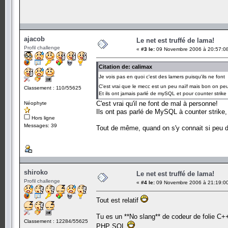
ajacob
Le net est truffé de lama!
Profil challenge
«
#3 le:
09 Novembre 2006 à 20:57:0
Citation de: calimax
Je vois pas en quoi c'est des lamers puisqu'ils ne fon
C'est vrai que le mecc est un peu naïf mais bon on peut 
Classement : 110/55625
Et ils ont jamais parlé de mySQL et pour counter strike 
C'est vrai qu'il ne font de mal à personne!
Néophyte
Ils ont pas parlé de MySQL à counter strike,
Hors ligne
Messages: 39
Tout de même, quand on s'y connait si peu dan
shiroko
Le net est truffé de lama!
Profil challenge
«
#4 le:
09 Novembre 2006 à 21:19:0
Tout est relatif
Tu es un **No slang** de codeur de folie C++
Classement : 12284/55625
PHP SQL