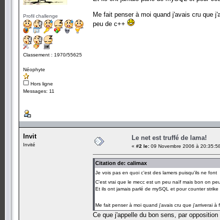
Me fait penser à moi quand j'avais cru que j'a
Profil challenge
peu de c++
Classement : 1970/55625
Néophyte
Hors ligne
Messages: 11
Invit
Le net est truffé de lama!
Invité
«
#2 le:
09 Novembre 2006 à 20:35:5
Citation de: calimax
Je vois pas en quoi c'est des lamers puisqu'ils ne fon
C'est vrai que le mecc est un peu naïf mais bon on peut 
Et ils ont jamais parlé de mySQL et pour counter strike 
Me fait penser à moi quand j'avais cru que j'arriverai à
Ce que j'appelle du bon sens, par oppositio