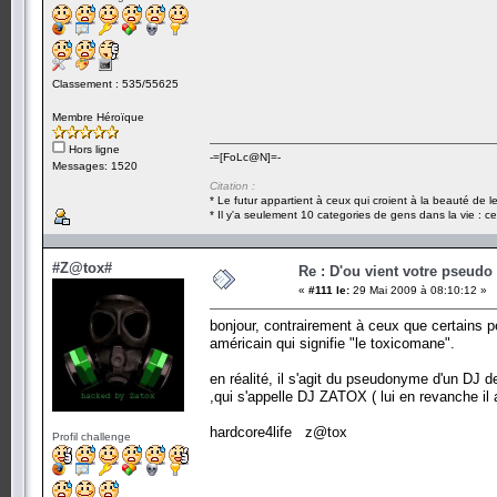
Classement : 535/55625
Membre Héroïque
Hors ligne
-=[FoLc@N]=-
Messages: 1520
Citation :
* Le futur appartient à ceux qui croient à la beauté de 
* Il y'a seulement 10 categories de gens dans la vie : ce
#Z@tox#
Re : D'ou vient votre pseudo
«
#111 le:
29 Mai 2009 à 08:10:12 »
bonjour, contrairement à ceux que certains p
américain qui signifie "le toxicomane".
en réalité, il s'agit du pseudonyme d'un DJ d
,qui s'appelle DJ ZATOX ( lui en revanche il 
hardcore4life z@tox
Profil challenge