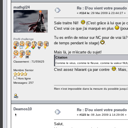
mathgl24
Re : D'ou vient votre pseudo
«
#114 le:
29 Mai 2009 à 23:44:27 »
Sale traitre Nil!
(C'est grâce à lui que je
C'est vrai ce que j'ai marqué en plus
(pour
Tu es enfin de retour sur NC pour de vrai là?
Profil challenge
de temps pendant le stage)
.
Mais là, je m'écarte du sujet!
Citation
Classement : 71/55625
Comme le virus, comme le fleuve, comme la valeur NU
C'est assez hilarant ça par contre
. Mais,
Membre Senior
Hors ligne
Messages: 257
Rien n'est impossible dans la mesure du possible jusqu'à
Deamos10
Re : D'ou vient votre pseudo
«
#115 le:
06 Juin 2009 à 14:29:06 »
Salut,