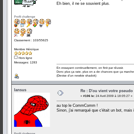
Eh bien, il ne se souvient plus.
Profil challenge
Classement : 103/55625
Membre Héroïque
Hors ligne
Messages: 1283
En essayant continuellement, on finit par réussir.
Donc plus ça rate, plus on a de chances que ça marche
(Devise d'un newbie shadok)
Iansus
Re : D'ou vient votre pseudo
«
#106 le:
24 Avril 2009 à 18:05:27 »
au top le CommComm !
Sinon, j'ai remarqué que c'était un bot, mais i
Profil challenge