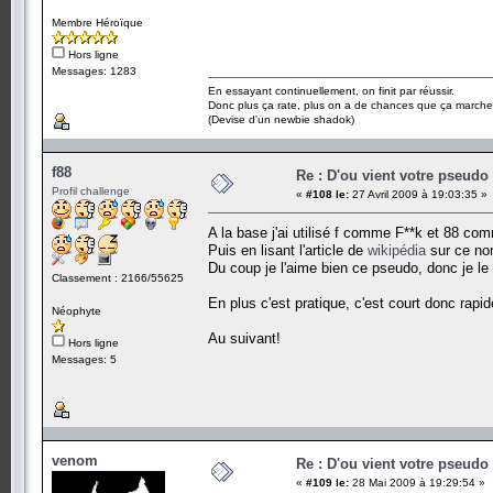
Membre Héroïque
Hors ligne
Messages: 1283
En essayant continuellement, on finit par réussir.
Donc plus ça rate, plus on a de chances que ça marche
(Devise d'un newbie shadok)
f88
Re : D'ou vient votre pseudo
Profil challenge
«
#108 le:
27 Avril 2009 à 19:03:35 »
A la base j'ai utilisé f comme F**k et 88 com
Puis en lisant l'article de
wikipédia
sur ce nom
Du coup je l'aime bien ce pseudo, donc je le
Classement : 2166/55625
En plus c'est pratique, c'est court donc rapid
Néophyte
Au suivant!
Hors ligne
Messages: 5
venom
Re : D'ou vient votre pseudo
«
#109 le:
28 Mai 2009 à 19:29:54 »