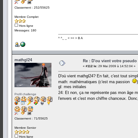
Classement : 252/55625
Membre Complet
Hors ligne
Messages: 180
^ ^_ _ < >< > B A
mathgl24
Re : D'ou vient votre pseudo
«
#112 le:
29 Mai 2009 à 14:52:04 »
D'où vient mathgl24? En fait, c'est tout simpl
math: mathématiques (c'est ma passion
)
gl: mes initiales
24: Et non, ça ne représente pas mon âge m
Profil challenge
l'envers et c'est mon chiffre chanceux. Donc
Classement : 71/55625
Membre Senior
Hors ligne