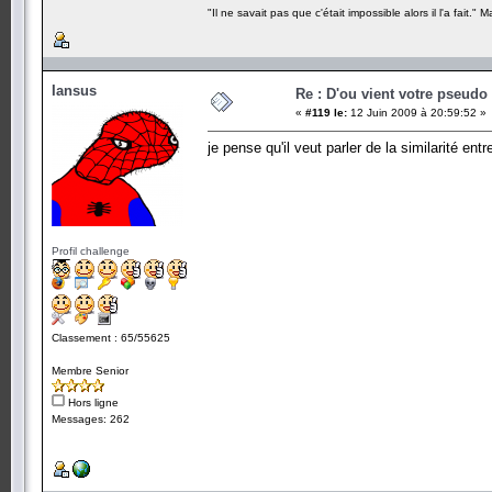
"Il ne savait pas que c'était impossible alors il l'a fait." 
Iansus
Re : D'ou vient votre pseudo
«
#119 le:
12 Juin 2009 à 20:59:52 »
je pense qu'il veut parler de la similarité en
Profil challenge
Classement : 65/55625
Membre Senior
Hors ligne
Messages: 262