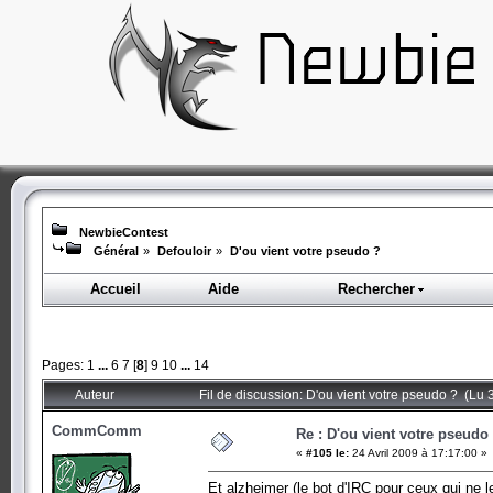
NewbieContest
Général
»
Defouloir
»
D'ou vient votre pseudo ?
Accueil
Aide
Rechercher
Pages:
1
...
6
7
[
8
]
9
10
...
14
Auteur
Fil de discussion: D'ou vient votre pseudo ? (Lu 
CommComm
Re : D'ou vient votre pseudo
«
#105 le:
24 Avril 2009 à 17:17:00 »
Et alzheimer (le bot d'IRC pour ceux qui ne l