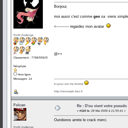
Bonjour,
moi aussi c'est comme
geo
sa viens simpl
<----------- regardez mon avatar
Profil challenge
@++
Classement : 7789/55625
Néophyte
Hors ligne
Messages: 14
ici pour voir ma femme
http://venompb.free.fr
Folcan
Re : D'ou vient votre pseudo
«
#110 le:
28 Mai 2009 à 21:55:41 »
Ouroboros arrete le crack merci.
Profil challenge