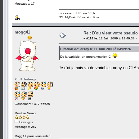
Messages: 17
processeur: H.Brain 50Hz
OS: MyBrain 86 version libre
mogg41
Re : D'ou vient votre pseudo
«
#118 le:
12 Juin 2009 à 19:49:38 »
Citation de: ar.ray le 11 Juin 2009 à 04:09:26
De la variable, en programmation C
Je n'ai jamais vu de variables array en C! A
Profil challenge
Classement : 477/55625
Membre Senior
Hors ligne
Messages: 267
Mogg41 pour vous aider!