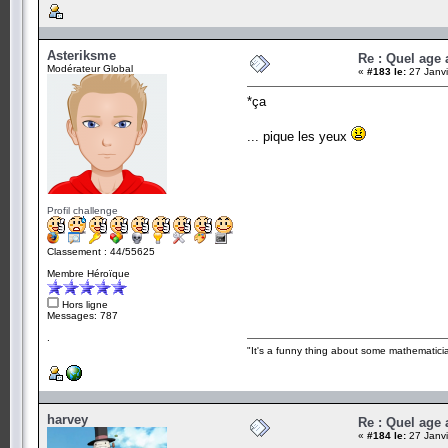
Asteriksme
Re : Quel age
Modérateur Global
«
#183 le:
27 Janvi
*ça
... pique les yeux
Profil challenge
Classement : 44/55625
Membre Héroïque
Hors ligne
Messages: 787
.
"It's a funny thing about some mathematicia
harvey
Re : Quel age
«
#184 le:
27 Janvi