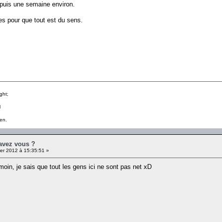
depuis une semaine environ.
es pour que tout est du sens.
ght;
l
en.
 avez vous ?
er 2012 à 15:35:51 »
oin, je sais que tout les gens ici ne sont pas net xD