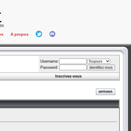
es
A propos
L'équipe
e Connect
Hall Of Fame
Username:
Password:
Inscrivez-vous
aires
ment
IMPRIMER
es
bateur