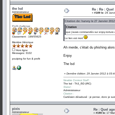
the lsd
Re : Re : Quel
Administrateur
«
#189 le:
29 Janvi
Citation de: harvey le 27 Janvier 2012
Profil challenge
Citation
que j'avais commandés sur enjoy-torture
Classement : 199/55625
Le lien est mort
Membre Héroïque
Ah merde, c'était du phishing alors
Hors ligne
Messages: 3102
Enjoy
poulping for fun & profit
The lsd
«
Dernière édition: 29 Janvier 2012 à 03:4
Newbie Contest Staff :
The lsd - Th3_l5D (IRC)
Statut :
Administrateur
Citation :
Cartésien désabusé : je pense, donc je suis
pixis
Re : Quel age
Administrateur
«
#190 le:
17 Mar