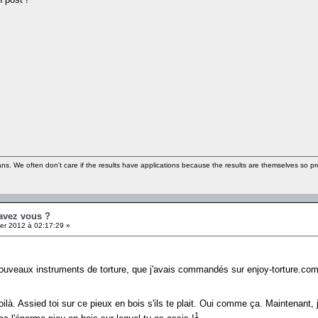
ns. We often don't care if the results have applications because the results are themselves so pre
 avez vous ?
er 2012 à 02:17:29 »
nouveaux instruments de torture, que j'avais commandés sur enjoy-torture.com. 
, voilà. Assied toi sur ce pieux en bois s'ils te plait. Oui comme ça. Maintenant
1