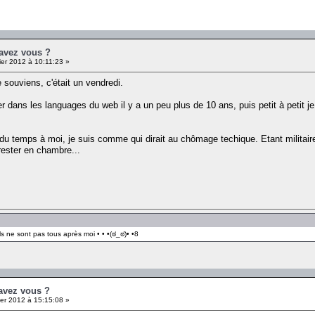
 avez vous ?
er 2012 à 10:11:23 »
e souviens, c'était un vendredi.
dans les languages du web il y a un peu plus de 10 ans, puis petit à petit j
ai du temps à moi, je suis comme qui dirait au chômage techique. Etant milita
 rester en chambre...
ls ne sont pas tous après moi • • •(ಠ_ಠ)• •8
 avez vous ?
er 2012 à 15:15:08 »