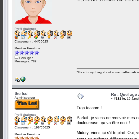
Profil challenge
Classement : 44/55625
Membre Héroïque
Hors ligne
Messages: 787
.
"It's a funny thing about some mathematicia
the lsd
Re : Quel age
Administrateur
«
#181 le:
19 Janvi
Trop taaaard !
Profil challenge
Parfait, je viens de recevoir mes 
douloureuse, ça va être cool !
Classement : 199/55625
Midory, viens içi s'il te plait. Oui
Membre Héroïque