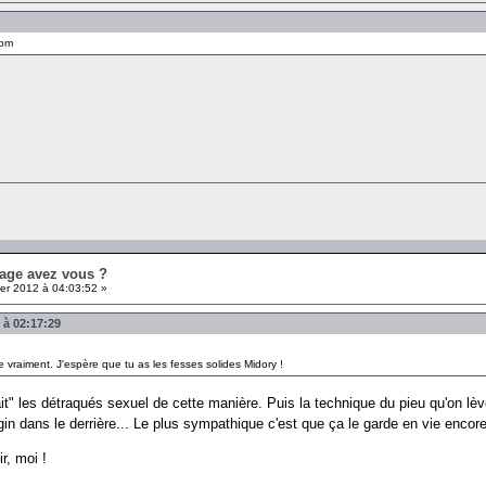
com
 age avez vous ?
er 2012 à 04:03:52 »
2 à 02:17:29
e vraiment. J'espère que tu as les fesses solides Midory !
ait" les détraqués sexuel de cette manière. Puis la technique du pieu qu'on lève
'engin dans le derrière... Le plus sympathique c'est que ça le garde en vie en
r, moi !