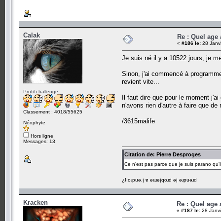
Calak
Re : Quel age
«
#186 le:
28 Janvi
Je suis né il y a 10522 jours, je m
Sinon, j'ai commencé à programmer 
revient vite...
Profil challenge
Il faut dire que pour le moment j'
n'avons rien d'autre à faire que de
Classement : 4018/55625
/3615malife
Néophyte
Hors ligne
Messages: 13
Citation de: Pierre Desproges
Ce n'est pas parce que je suis parano qu'i
¿ʇıoɹpuǝ.ן ɐ ǝɯǝןqoɹd ǝן ǝɹpuǝɹd
Kracken
Re : Quel age
«
#187 le:
28 Janvi