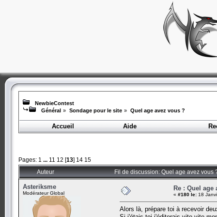
NewbieContest
Général
»
Sondage pour le site
»
Quel age avez vous ?
Accueil
Aide
Re
Pages:
1
...
11
12
[
13
]
14
15
Auteur
Fil de discussion: Quel age avez vous 
Asteriksme
Re : Quel age
Modérateur Global
«
#180 le:
18 Janvi
Alors là, prépare toi à recevoir deux
Si j'étais toi j'éditerais vite vite mo