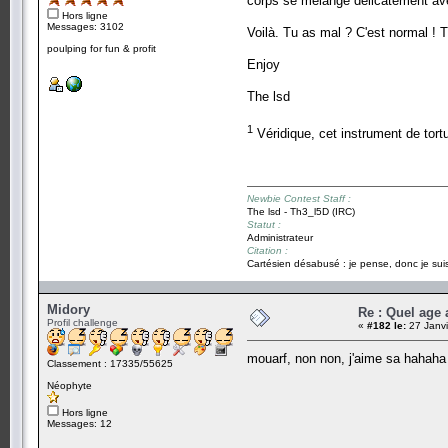
corps se mélange délicatement avec
Hors ligne
Messages: 3102
Voilà. Tu as mal ? C'est normal ! T
poulping for fun & profit
Enjoy
The lsd
1
Véridique, cet instrument de tort
Newbie Contest Staff :
The lsd - Th3_l5D (IRC)
Statut :
Administrateur
Citation :
Cartésien désabusé : je pense, donc je suis
Midory
Re : Quel age
Profil challenge
«
#182 le:
27 Janvi
mouarf, non non, j'aime sa hahah
Classement : 17335/55625
Néophyte
Hors ligne
Messages: 12