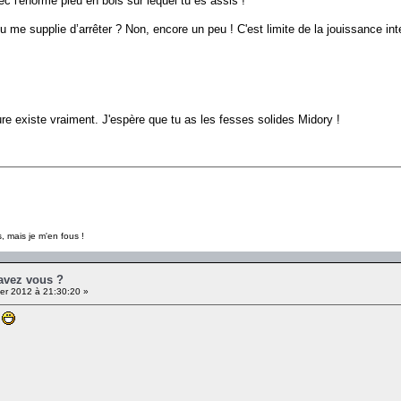
 l'énorme pieu en bois sur lequel tu es assis !
u me supplie d’arrêter ? Non, encore un peu ! C'est limite de la jouissance inte
ure existe vraiment. J'espère que tu as les fesses solides Midory !
, mais je m'en fous !
 avez vous ?
er 2012 à 21:30:20 »
a