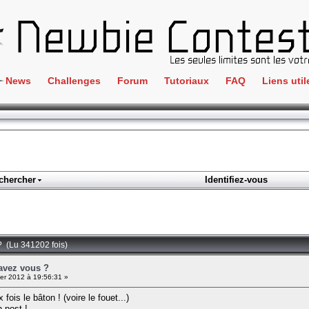
News
Challenges
Forum
Tutoriaux
FAQ
Liens util
Crackme
IRC
ClientSide
Newbi
Cryptographie
Liens
Forensics
chercher
Identifiez-vous
Parten
Hacking
Régle
Logique
Goodi
Programmation
? (Lu 341202 fois)
L'incu
Stéganographie
 avez vous ?
er 2012 à 19:56:31 »
Wargame
 fois le bâton ! (voire le fouet...)
Tous les challenges
n post !