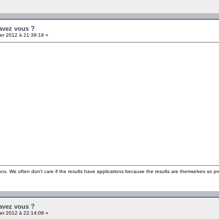
 avez vous ?
er 2012 à 21:39:18 »
ns. We often don't care if the results have applications because the results are themselves so pre
 avez vous ?
er 2012 à 22:14:08 »