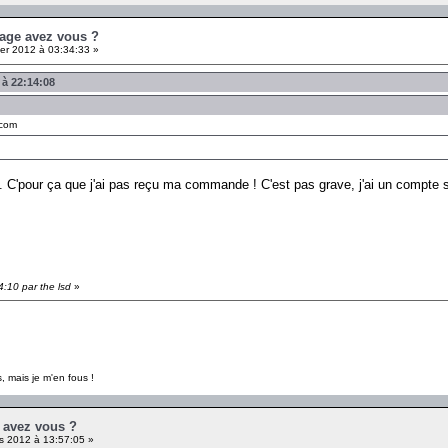
 age avez vous ?
er 2012 à 03:34:33 »
 à 22:14:08
.com
. C'pour ça que j'ai pas reçu ma commande ! C'est pas grave, j'ai un compte su
4:10 par the lsd
»
, mais je m'en fous !
 avez vous ?
s 2012 à 13:57:05 »