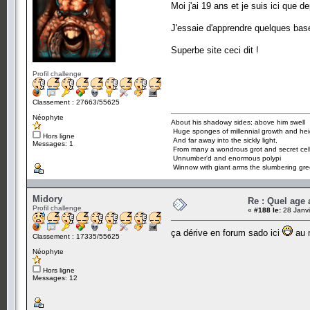
Moi j'ai 19 ans et je suis ici que 
J'essaie d'apprendre quelques bas
Superbe site ceci dit !
Profil challenge
Classement : 27663/55625
Néophyte
About his shadowy sides; above him swell
Huge sponges of millennial growth and hei
Hors ligne
And far away into the sickly light,
Messages: 1
From many a wondrous grot and secret cel
Unnumber'd and enormous polypi
Winnow with giant arms the slumbering gre
Midory
Re : Quel age
Profil challenge
«
#188 le:
28 Janvi
ça dérive en forum sado ici
au m
Classement : 17335/55625
Néophyte
Hors ligne
Messages: 12