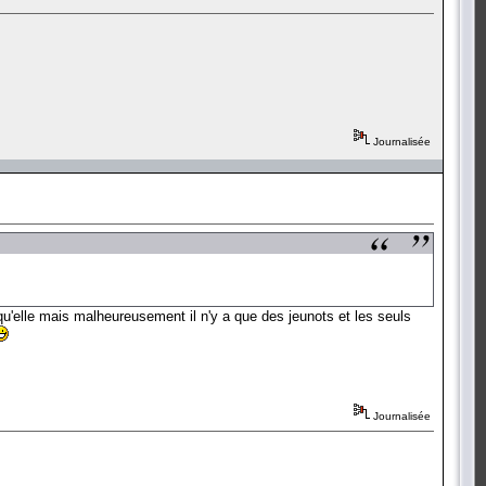
Journalisée
 qu'elle mais malheureusement il n'y a que des jeunots et les seuls
Journalisée