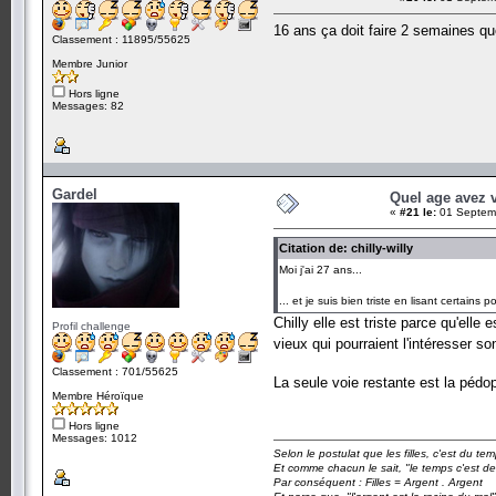
16 ans ça doit faire 2 semaines que
Classement : 11895/55625
Membre Junior
Hors ligne
Messages: 82
Gardel
Quel age avez 
«
#21 le:
01 Septemb
Citation de: chilly-willy
Moi j'ai 27 ans...
... et je suis bien triste en lisant certains po
Chilly elle est triste parce qu'ell
Profil challenge
vieux qui pourraient l'intéresser s
Classement : 701/55625
La seule voie restante est la pédo
Membre Héroïque
Hors ligne
Messages: 1012
Selon le postulat que les filles, c'est du t
Et comme chacun le sait, "le temps c'est de
Par conséquent : Filles = Argent . Argent