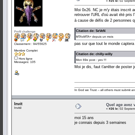
«
#25 le:
02 Septemb
Moi 0x26. NC je m'y étais inscrit a
retrouver l'URL d'où avait été pris l
à cause de défis de 2 personnes q
Citation de: SeVeN
Profil challenge
MTAxMTA= depuis un mois
pas sur que tout le monde capter
Classement : 94/55625
Membre Complet
Citation de: chilly-willy
Hors ligne
Mon 69e post : yes !!!
Messages: 105
Moi je dis, faut t'arrêter de poster
_________________________________
In God we Trust -- all others must submit an
Invit
Quel age avez 
Invité
«
#26 le:
02 Septemb
moi 15 ans
je connais depuis 3 semaines