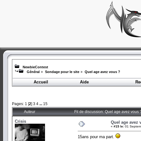
NewbieContest
Général
»
Sondage pour le site
»
Quel age avez vous ?
Accueil
Aide
Re
Pages:
1
[
2
]
3
4
...
15
Auteur
Fil de discussion: Quel age avez vous 
Crisis
Quel age avez 
«
#15 le:
01 Septemb
15ans pour ma part.