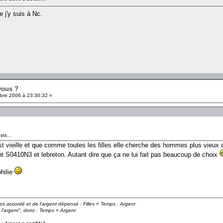
 j'y suis à Nc.
vous ?
re 2006 à 23:30:32 »
sts...
e est vieille et que comme toutes les filles elle cherche des hommes plus vieux
ont S0410N3 et lebreton. Autant dire que ça ne lui fait pas beaucoup de choix
philie
emps accordé et de l'argent dépensé : Filles = Temps . Argent
 l'argent", donc : Temps = Argent