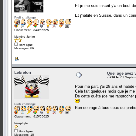
Et je me suis inscrit y'a un bout d
Et j'habite en Suisse, dans un co
Profil challenge
Classement : 343/55625
Membre Junior
Hors ligne
Messages: 86
Lebreton
Quel age avez 
«
#16 le:
01 Septemb
Pour ma part, j'ai 29 ans et habite
Cela fait quelques mois que je me d
De cette quête (de me rapprocher pe
.
Profil challenge
Bon courage à tous ceux qui parti
Classement : 915/55625
Néophyte
Hors ligne
Messages: 18