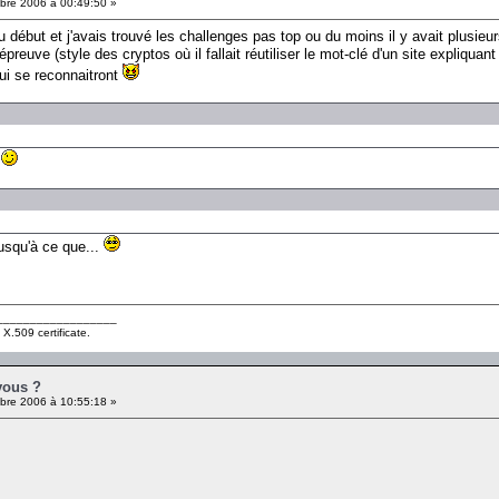
re 2006 à 00:49:50 »
u début et j'avais trouvé les challenges pas top ou du moins il y avait plusie
'épreuve (style des cryptos où il fallait réutiliser le mot-clé d'un site expliqua
ui se reconnaitront
a
 jusqu'à ce que...
__________________
 X.509 certificate.
vous ?
re 2006 à 10:55:18 »