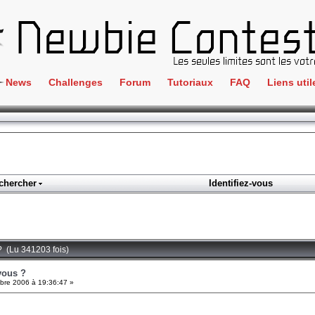
News
Challenges
Forum
Tutoriaux
FAQ
Liens util
Crackme
IRC
ClientSide
Newbi
Cryptographie
Liens
Forensics
chercher
Identifiez-vous
Parten
Hacking
Régle
Logique
Goodi
Programmation
? (Lu 341203 fois)
L'incu
Stéganographie
vous ?
re 2006 à 19:36:47 »
Wargame
Tous les challenges