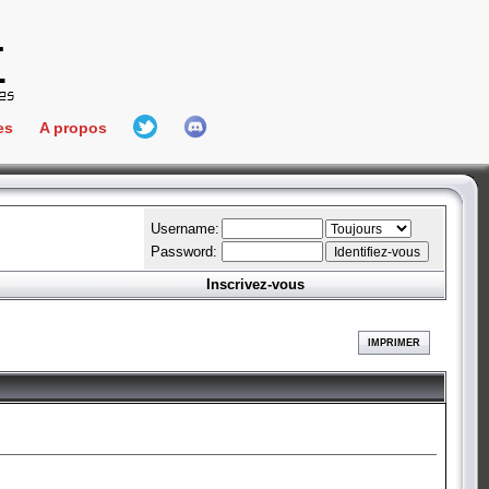
es
A propos
L'équipe
e Connect
Hall Of Fame
Username:
Password:
Inscrivez-vous
aires
ment
IMPRIMER
es
bateur