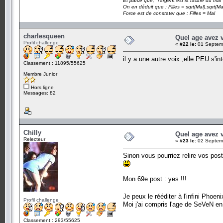
Et parce que, "l'argent est la racine du mal"
On en déduit que : Filles = sqrt(Mal).sqrt(Ma
Force est de constater que : Filles = Mal
charlesqueen
Quel age avez 
Profil challenge
«
#22 le:
01 Septemb
il y a une autre voix ,elle PEU s'in
Classement : 11895/55625
Membre Junior
Hors ligne
Messages: 82
Chilly
Quel age avez 
Relecteur
«
#23 le:
02 Septemb
Sinon vous pourriez relire vos post
Mon 69e post : yes !!!
Je peux le rééditer à l'infini Phoen
Profil challenge
Moi j'ai compris l'age de SeVeN en 
Classement : 293/55625