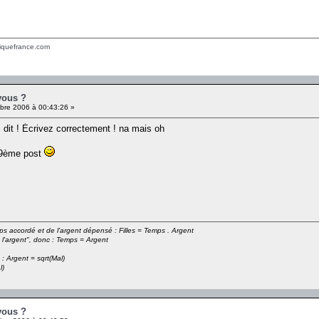
tiquefrance.com
vous ?
re 2006 à 00:43:26 »
dit ! Écrivez correctement ! na mais oh
 69ème post
emps accordé et de l'argent dépensé : Filles = Temps . Argent
 l'argent", donc : Temps = Argent
 : Argent = sqrt(Mal)
l)
vous ?