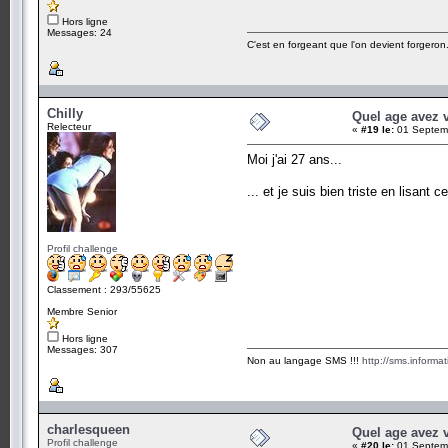
Hors ligne
Messages: 24
C'est en forgeant que l'on devient forgeron
Chilly
Quel age avez 
Relecteur
«
#19 le:
01 Septemb
Moi j'ai 27 ans...
... et je suis bien triste en lisant c
Profil challenge
Classement : 293/55625
Membre Senior
Hors ligne
Messages: 307
Non au langage SMS !!!
http://sms.informa
charlesqueen
Quel age avez 
Profil challenge
«
#20 le:
01 Septemb