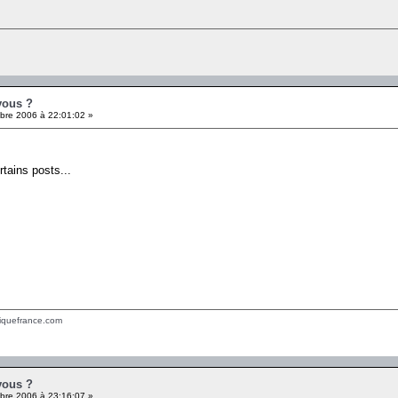
.
vous ?
re 2006 à 22:01:02 »
ertains posts...
tiquefrance.com
vous ?
re 2006 à 23:16:07 »