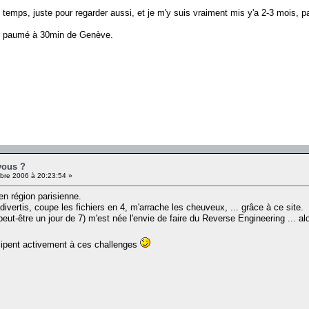
e temps, juste pour regarder aussi, et je m'y suis vraiment mis y'a 2-3 mois, pa
in paumé à 30min de Genève.
vous ?
re 2006 à 20:23:54 »
 en région parisienne.
ivertis, coupe les fichiers en 4, m'arrache les cheuveux, ... grâce à ce site.
ut-être un jour de 7) m'est née l'envie de faire du Reverse Engineering ... alo
cipent activement à ces challenges