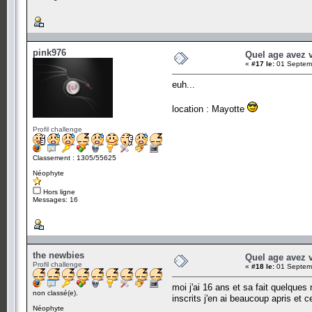
pink976
Quel age avez 
«
#17 le:
01 Septemb
euh...
location : Mayotte
Profil challenge
Classement : 1305/55625
Néophyte
Hors ligne
Messages: 16
the newbies
Quel age avez 
Profil challenge
«
#18 le:
01 Septemb
moi j'ai 16 ans et sa fait quelque
non classé(e).
inscrits j'en ai beaucoup apris et 
Néophyte