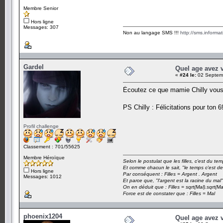
Membre Senior
Hors ligne
Messages: 307
Non au langage SMS !!!
http://sms.informa
Gardel
Quel age avez 
«
#24 le:
02 Septemb
Écoutez ce que mamie Chilly vous 
PS Chilly : Félicitations pour ton
Profil challenge
Classement : 701/55625
Membre Héroïque
Selon le postulat que les filles, c'est du t
Et comme chacun le sait, "le temps c'est de
Hors ligne
Par conséquent : Filles = Argent . Argent
Messages: 1012
Et parce que, "l'argent est la racine du mal"
On en déduit que : Filles = sqrt(Mal).sqrt(Ma
Force est de constater que : Filles = Mal
phoenix1204
Quel age avez 