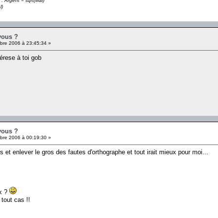
 : Argent = sqrt(Mal)
l)
vous ?
re 2006 à 23:45:34 »
térese à toi gob
vous ?
re 2006 à 00:19:30 »
s et enlever le gros des fautes d'orthographe et tout irait mieux pour moi...
ix ?
tout cas !!