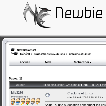
NewbieContest
Général
»
Suggestions/Dev. du site
»
Crackme et Linux
Accueil
Aide
Rechercher
Pages: [
1
]
Auteur
Fil de discussion: Crackme et Linux (Lu 8291 foi
Mic3276
Crackme et Linux
Profil challenge
«
le:
03 Août 2006 à 18:34:13 »
Salut, j'ai une suggestion concernant les é