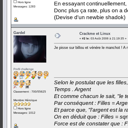
Hors ligne
En essayant continuellement, on
Messages: 1283
Donc plus ça rate, plus on a
(Devise d'un newbie shadok)
Gardel
Crackme et Linux
«
#2 le:
03 Août 2006 à 21:19:35 »
Je pisse sur billou et vénére le manchot ! A
Profil challenge
Selon le postulat que les fille
Temps . Argent
Classement : 700/55625
Et comme chacun le sait, "le t
Membre Héroïque
Par conséquent : Filles = Arge
Hors ligne
Et parce que, "l'argent est la 
Messages: 1012
On en déduit que : Filles = sqr
Force est de constater que : F