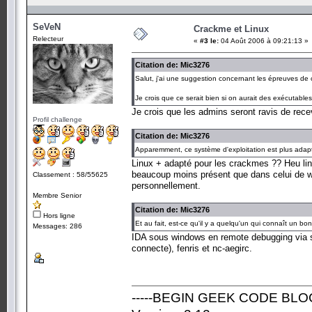
SeVeN
Crackme et Linux
Relecteur
«
#3 le:
04 Août 2006 à 09:21:13 »
Citation de: Mic3276
Salut, j'ai une suggestion concernant les épreuves de
Je crois que ce serait bien si on aurait des exécutable
Je crois que les admins seront ravis de rece
Profil challenge
Citation de: Mic3276
Apparemment, ce système d'exploitation est plus adapté p
Linux + adapté pour les crackmes ?? Heu li
beaucoup moins présent que dans celui de wi
Classement : 58/55625
personnellement.
Membre Senior
Citation de: Mic3276
Hors ligne
Et au fait, est-ce qu'il y a quelqu'un qui connaît un b
Messages: 286
IDA sous windows en remote debugging via s
connecte), fenris et nc-aegirc.
-----BEGIN GEEK CODE BLOC