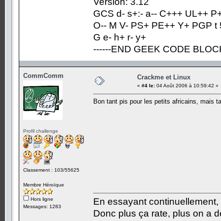
Version: 3.12
GCS d- s+:- a-- C+++ UL++ P
O-- M V- PS+ PE++ Y+ PGP t 5
G e- h+ r- y+
------END GEEK CODE BLOCK-
CommComm
Crackme et Linux
«
#4 le:
04 Août 2006 à 10:59:42 »
Bon tant pis pour les petits africains, mais 
Profil challenge
Classement : 103/55625
Membre Héroïque
Hors ligne
En essayant continuellement, on
Messages: 1283
Donc plus ça rate, plus on a