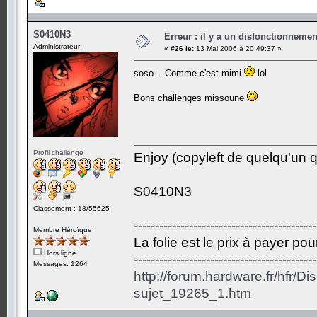
S0410N3
Erreur : il y a un disfonctionneme
Administrateur
«
#26 le:
13 Mai 2006 à 20:49:37 »
soso... Comme c'est mimi
lol
Bons challenges missoune
Profil challenge
Enjoy (copyleft de quelqu'un qu
S0410N3
Classement : 13/55625
-------------------------------------------
Membre Héroïque
La folie est le prix à payer po
Hors ligne
-------------------------------------------
Messages: 1264
http://forum.hardware.fr/hfr/D
sujet_19265_1.htm