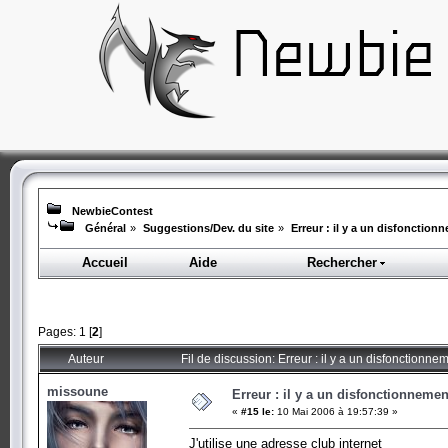
NewbieContest
Général
»
Suggestions/Dev. du site
»
Erreur : il y a un disfonctio
Accueil
Aide
Rechercher
Pages:
1
[
2
]
Auteur
Fil de discussion: Erreur : il y a un disfonctionn
missoune
Erreur : il y a un disfonctionneme
«
#15 le:
10 Mai 2006 à 19:57:39 »
J'utilise une adresse club internet