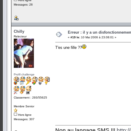
Hors ligne
Messages: 26
Chilly
Erreur : il y a un disfonctionneme
Relecteur
«
#19 le:
10 Mai 2006 à 23:08:01 »
T'es une fille ??
Profil challenge
Classement : 293/55625
Membre Senior
Hors ligne
Messages: 307
Non au langage SMS !!!
http: