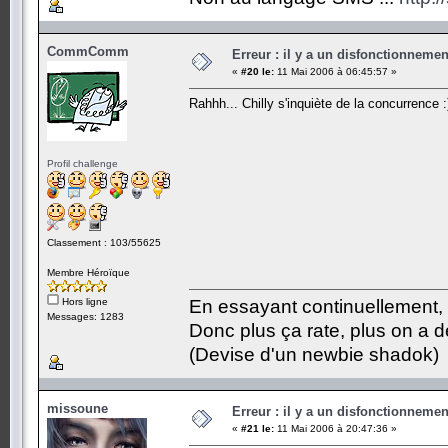
CommComm
Erreur : il y a un disfonctionneme
«
#20 le:
11 Mai 2006 à 06:45:57 »
Rahhh... Chilly s'inquiète de la concurrence :
Profil challenge
Classement : 103/55625
Membre Héroïque
Hors ligne
En essayant continuellement, on
Messages: 1283
Donc plus ça rate, plus on a
(Devise d'un newbie shadok)
missoune
Erreur : il y a un disfonctionneme
«
#21 le:
11 Mai 2006 à 20:47:36 »