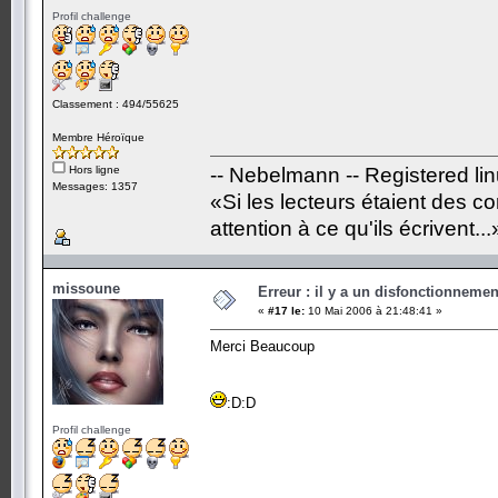
Profil challenge
Classement : 494/55625
Membre Héroïque
Hors ligne
-- Nebelmann -- Registered li
Messages: 1357
«Si les lecteurs étaient des c
attention à ce qu'ils écrivent...
missoune
Erreur : il y a un disfonctionneme
«
#17 le:
10 Mai 2006 à 21:48:41 »
Merci Beaucoup
:D:D
Profil challenge