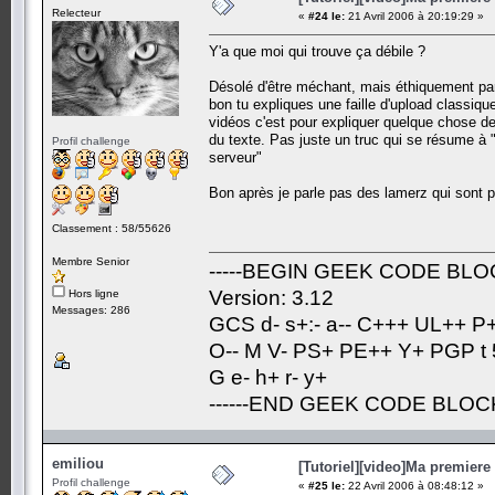
Relecteur
«
#24 le:
21 Avril 2006 à 20:19:29 »
Y'a que moi qui trouve ça débile ?
Désolé d'être méchant, mais éthiquement parlan
bon tu expliques une faille d'upload classiqu
vidéos c'est pour expliquer quelque chose de
du texte. Pas juste un truc qui se résume à "t
Profil challenge
serveur"
Bon après je parle pas des lamerz qui sont pa
Classement : 58/55626
Membre Senior
-----BEGIN GEEK CODE BLOC
Version: 3.12
Hors ligne
Messages: 286
GCS d- s+:- a-- C+++ UL++ P
O-- M V- PS+ PE++ Y+ PGP t 5
G e- h+ r- y+
------END GEEK CODE BLOCK-
emiliou
[Tutoriel][video]Ma premiere 
Profil challenge
«
#25 le:
22 Avril 2006 à 08:48:12 »