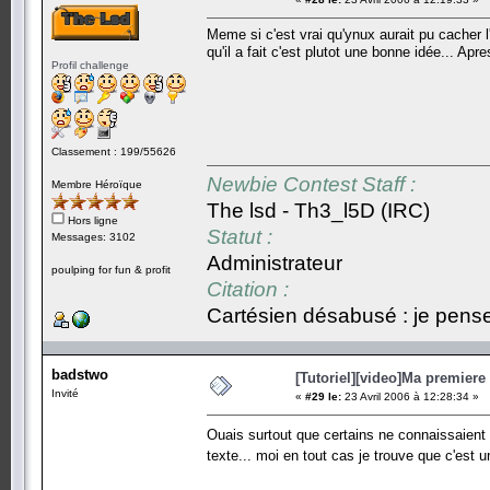
Meme si c'est vrai qu'ynux aurait pu cacher l'
qu'il a fait c'est plutot une bonne idée... Apr
Profil challenge
Classement : 199/55626
Newbie Contest Staff :
Membre Héroïque
The lsd - Th3_l5D (IRC)
Hors ligne
Statut :
Messages: 3102
Administrateur
poulping for fun & profit
Citation :
Cartésien désabusé : je pense,
badstwo
[Tutoriel][video]Ma premiere 
Invité
«
#29 le:
23 Avril 2006 à 12:28:34 »
Ouais surtout que certains ne connaissaient 
texte... moi en tout cas je trouve que c'est 