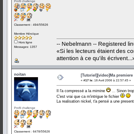
Profil challenge
Classement : 494/55626
Membre Héroïque
Hors ligne
-- Nebelmann -- Registered li
Messages: 1357
«Si les lecteurs étaient des c
attention à ce qu'ils écrivent...
noitan
[Tutoriel][video]Ma premiere 
«
#17 le:
16 Avril 2006 à 22:57:45 »
Il l'a compressé a la mimine
... Sinon tro
C'est vrai que ca m'intrigue le fichier
La realisation nickel, t'a pensé a une present
Profil challenge
Classement : 6478/55626