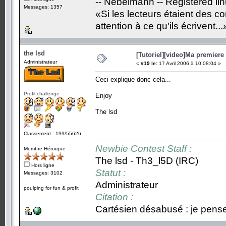
-- Nebelmann -- Registered li
Messages: 1357
«Si les lecteurs étaient des c
attention à ce qu'ils écrivent...
the lsd
[Tutoriel][video]Ma premiere 
Administrateur
«
#19 le:
17 Avril 2006 à 10:08:04 »
Ceci explique donc cela...
Profil challenge
Enjoy
The lsd
Classement : 199/55626
Newbie Contest Staff :
Membre Héroïque
The lsd - Th3_l5D (IRC)
Hors ligne
Statut :
Messages: 3102
Administrateur
poulping for fun & profit
Citation :
Cartésien désabusé : je pense,