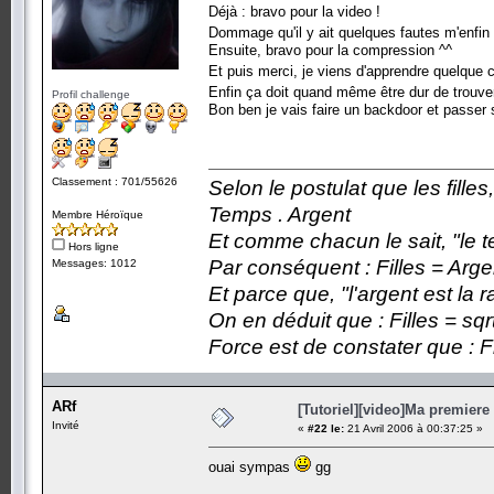
Déjà : bravo pour la video !
Dommage qu'il y ait quelques fautes m'enfin
Ensuite, bravo pour la compression ^^
Et puis merci, je viens d'apprendre quelque c
Enfin ça doit quand même être dur de trouver
Profil challenge
Bon ben je vais faire un backdoor et passer 
Classement : 701/55626
Selon le postulat que les fille
Temps . Argent
Membre Héroïque
Et comme chacun le sait, "le t
Hors ligne
Par conséquent : Filles = Arge
Messages: 1012
Et parce que, "l'argent est la 
On en déduit que : Filles = sqr
Force est de constater que : F
ARf
[Tutoriel][video]Ma premiere 
Invité
«
#22 le:
21 Avril 2006 à 00:37:25 »
ouai sympas
gg