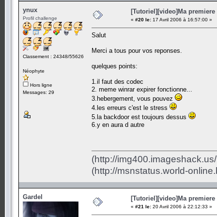
ynux
[Tutoriel][video]Ma premiere 
Profil challenge
«
#20 le:
17 Avril 2006 à 16:57:00 »
Salut
Merci a tous pour vos reponses.
Classement : 24348/55626
quelques points:
Néophyte
1.il faut des codec
Hors ligne
2. meme winrar expirer fonctionne...
Messages: 29
3.hebergement, vous pouvez
4.les erreurs c'est le stress
5.la backdoor est toujours dessus
6.y en aura d autre
(http://img400.imageshack.us
(http://msnstatus.world-onlin
Gardel
[Tutoriel][video]Ma premiere 
«
#21 le:
20 Avril 2006 à 22:12:33 »