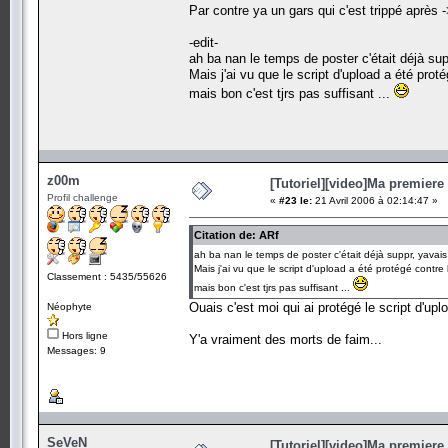
Par contre ya un gars qui c'est trippé après
-edit-
ah ba nan le temps de poster c'était déjà 
Mais j'ai vu que le script d'upload a été prot
mais bon c'est tjrs pas suffisant ...
z00m
[Tutoriel][video]Ma premiere 
Profil challenge
«
#23 le:
21 Avril 2006 à 02:14:47 »
Citation de: ARf
ah ba nan le temps de poster c'était déjà suppr, yav
Mais j'ai vu que le script d'upload a été protégé contre 
Classement : 5435/55626
mais bon c'est tjrs pas suffisant ...
Ouais c'est moi qui ai protégé le script d'upl
Néophyte
Hors ligne
Y'a vraiment des morts de faim...
Messages: 9
SeVeN
[Tutoriel][video]Ma premiere 