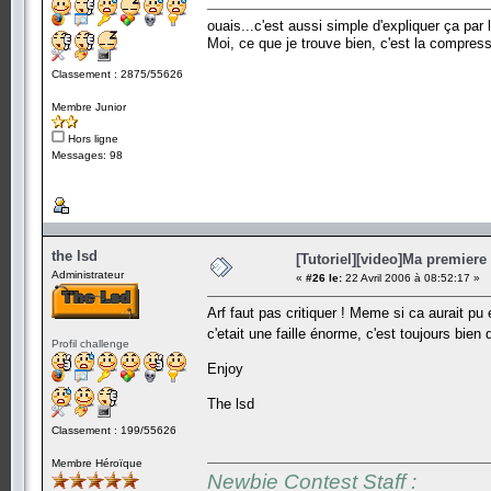
ouais...c'est aussi simple d'expliquer ça par l
Moi, ce que je trouve bien, c'est la compress
Classement : 2875/55626
Membre Junior
Hors ligne
Messages: 98
the lsd
[Tutoriel][video]Ma premiere 
Administrateur
«
#26 le:
22 Avril 2006 à 08:52:17 »
Arf faut pas critiquer ! Meme si ca aurait pu e
c'etait une faille énorme, c'est toujours bi
Profil challenge
Enjoy
The lsd
Classement : 199/55626
Membre Héroïque
Newbie Contest Staff :