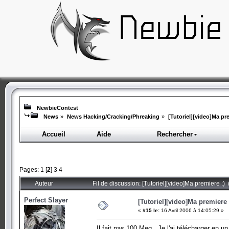
NewbieContest
News
»
News Hacking/Cracking/Phreaking
»
[Tutoriel][video]Ma pre
Accueil
Aide
Rechercher
Pages:
1
[
2
]
3
4
Auteur
Fil de discussion: [Tutoriel][video]Ma premiere :)
Perfect Slayer
[Tutoriel][video]Ma premiere 
«
#15 le:
16 Avril 2006 à 14:05:29 »
Il fait pas 100 Meg.. Je l'ai télécharger en 