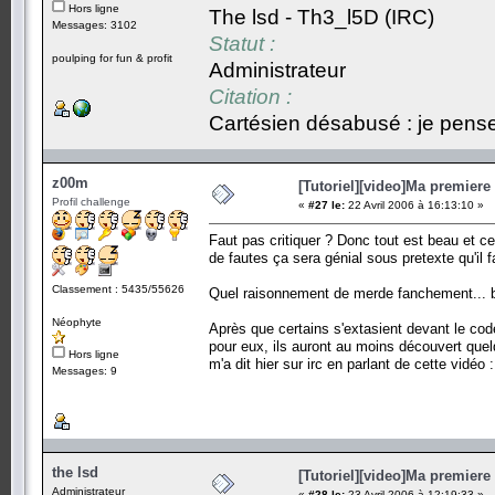
Hors ligne
The lsd - Th3_l5D (IRC)
Messages: 3102
Statut :
poulping for fun & profit
Administrateur
Citation :
Cartésien désabusé : je pense,
z00m
[Tutoriel][video]Ma premiere 
Profil challenge
«
#27 le:
22 Avril 2006 à 16:13:10 »
Faut pas critiquer ? Donc tout est beau et ce 
de fautes ça sera génial sous pretexte qu'il f
Classement : 5435/55626
Quel raisonnement de merde fanchement... bie
Néophyte
Après que certains s'extasient devant le co
pour eux, ils auront au moins découvert que
Hors ligne
m'a dit hier sur irc en parlant de cette vidé
Messages: 9
the lsd
[Tutoriel][video]Ma premiere 
Administrateur
«
#28 le:
23 Avril 2006 à 12:19:33 »