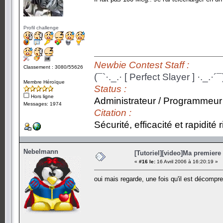
Profil challenge
Newbie Contest Staff :
Classement : 3080/55626
(¯`·._.· [ Perfect Slayer ] ·._.·´¯
Membre Héroïque
Status :
Hors ligne
Administrateur / Programmeur
Messages: 1974
Citation :
Sécurité, efficacité et rapidité
Nebelmann
[Tutoriel][video]Ma premiere 
«
#16 le:
16 Avril 2006 à 16:20:19 »
oui mais regarde, une fois qu'il est décompr