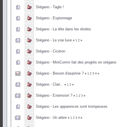
Stégano - Tagle !
Stégano - Espionnage
Stégano - La tête dans les étoiles
Stégano - Le vrai luxe
«
1
2
»
Stégano - Cicéron
Stégano - MiniComm fait des progrès en stégano
Stégano - Besoin d'aspirine ?
«
1
2
3
4
»
Stégano - Clair...
«
1
2
»
Stégano - Extension ?
«
1
2
3
»
Stégano - Les apparences sont trompeuses
Stégano - Un arbre
«
1
2
3
4
»