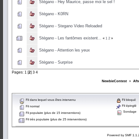
Stégano - Hey Maurice, passe moi le sel !
Stégano - K0RN
Stégano - Stegano Video Reloaded
Stégano - Les fantômes existent...
«
1
2
»
Stégano - Attention les yeux
Stégano - Surprise
Pages:
1
[
2
]
3
4
NewbieContest
»
Aft
Fil dans lequel vous êtes intervenu
Fil bloqué
Fil épinglé
Fil normal
Sondage
Fil populaire (plus de 15 interventions)
Fil très populaire (plus de 25 interventions)
Powered by SMF 1.1.