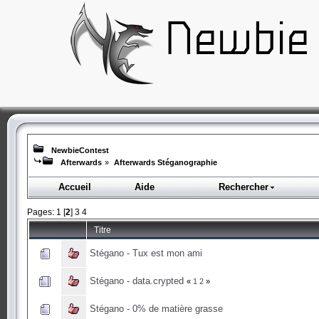
NewbieContest
Afterwards
»
Afterwards Stéganographie
Accueil
Aide
Rechercher
Pages:
1
[
2
]
3
4
Titre
Stégano - Tux est mon ami
Stégano - data.crypted
«
1
2
»
Stégano - 0% de matière grasse