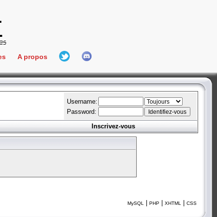
es
A propos
L'équipe
e Connect
Hall Of Fame
Username:
Password:
Inscrivez-vous
aires
ment
es
bateur
|
|
|
MySQL
PHP
XHTML
CSS