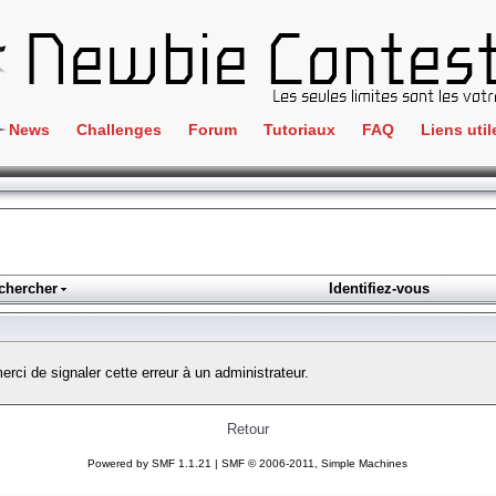
News
Challenges
Forum
Tutoriaux
FAQ
Liens util
Crackme
IRC
ClientSide
Newbi
Cryptographie
Liens
Forensics
chercher
Identifiez-vous
Parten
Hacking
Régle
Logique
merci de signaler cette erreur à un administrateur.
Goodi
Programmation
L'incu
Stéganographie
Retour
Wargame
Powered by SMF 1.1.21
|
SMF © 2006-2011, Simple Machines
Tous les challenges