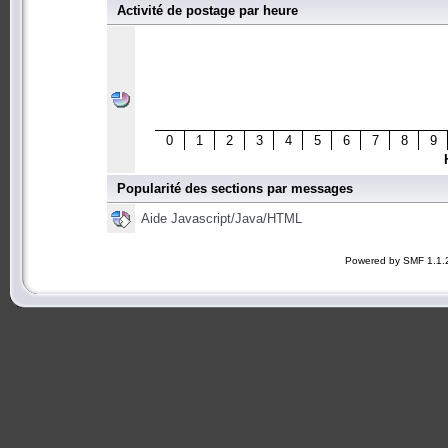
Activité de postage par heure
0
1
2
3
4
5
6
7
8
9
Popularité des sections par messages
Aide Javascript/Java/HTML
Powered by SMF 1.1.