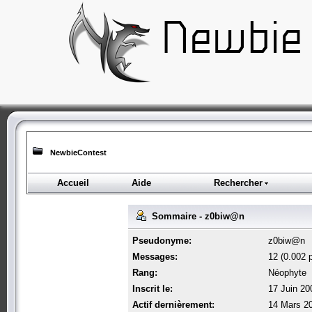
NewbieContest
Accueil
Aide
Rechercher
Sommaire - z0biw@n
Pseudonyme:
z0biw@n
Messages:
12 (0.002 p
Rang:
Néophyte
Inscrit le:
17 Juin 20
Actif dernièrement:
14 Mars 20