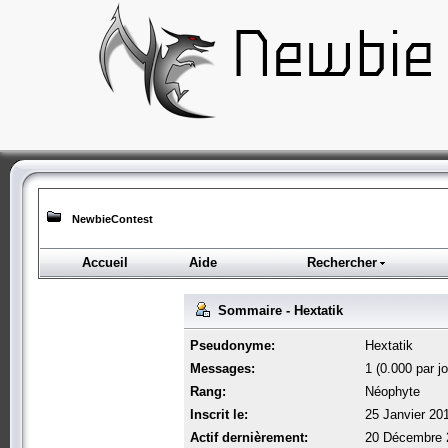
NewbieContest
Accueil
Aide
Rechercher
Sommaire - Hextatik
Pseudonyme:
Hextatik
Messages:
1 (0.000 par jo
Rang:
Néophyte
Inscrit le:
25 Janvier 20
Actif dernièrement:
20 Décembre 