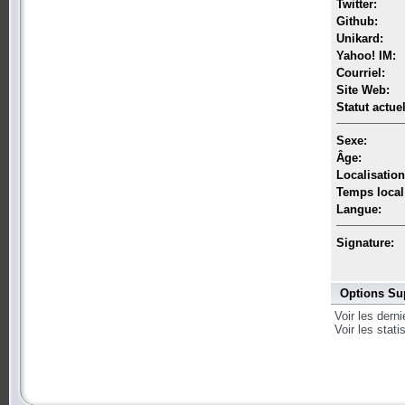
Twitter:
Github:
Unikard:
Yahoo! IM:
Courriel:
Site Web:
Statut actuel
Sexe:
Âge:
Localisation
Temps local
Langue:
Signature:
Options Su
Voir les dern
Voir les stat