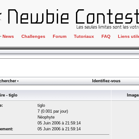
News
Challenges
Forum
Tutoriaux
FAQ
Liens util
Crackme
IRC
ClientSide
Newbi
Cryptographie
Liens
Forensics
chercher
Identifiez-vous
Parten
Hacking
Régle
 - tiglo
Image/
Logique
Goodi
e:
tiglo
Programmation
7 (0.001 par jour)
L'incu
Néophyte
Stéganographie
05 Juin 2006 à 21:59:14
Wargame
rement:
05 Juin 2006 à 21:59:14
Tous les challenges