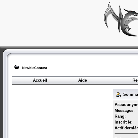
NewbieContest
Accueil
Aide
Re
Sommaire
Pseudonym
Messages:
Rang:
Inscrit le:
Actif derniè