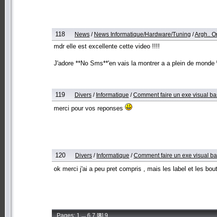
118
News
/
News Informatique/Hardware/Tuning
/
Argh.. On 
mdr elle est excellente cette video !!!!
J'adore **No Sms**'en vais la montrer a a plein de monde
119
Divers
/
Informatique
/
Comment faire un exe visual b
merci pour vos reponses
120
Divers
/
Informatique
/
Comment faire un exe visual 
ok merci j'ai a peu pret compris , mais les label et les bou
Pages:
1
...
6
7
[
8
]
9