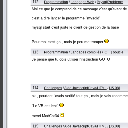
112
Programmation
/
Langages Web
/
[Mysql]Probleme
Moi ce que je comprend de ce message c'est qu'avant de ce
c'est a dire lancer le programme "mysqld"
mysql start c'est juste le client de gestion de la base
Pour moi c'est ça , mais je peu me tromper
113
Programmation
/
Langages compilés
/
[C++] boucle
Je pense que tu dois utiliser l'instruction GOTO
114
Challenges
/
Aide Javascript/Java/HTML
/
[JS.08]
ok , pourtant j'avais verifié tout ça , mais je vais recomm
"Le VB est lent"
merci MadCat34
115
Challenges
/
Aide Javascript/Java/HTML
/
[JS.08]