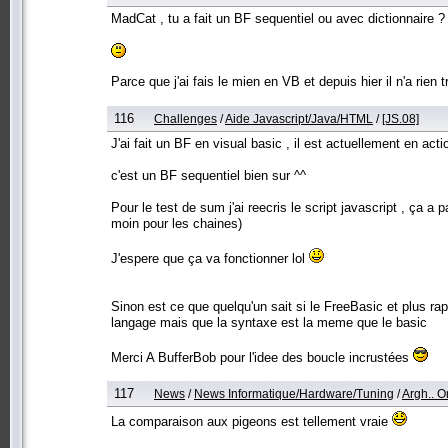
MadCat , tu a fait un BF sequentiel ou avec dictionnaire ?
Parce que j'ai fais le mien en VB et depuis hier il n'a rien 
116
Challenges
/
Aide Javascript/Java/HTML
/
[JS.08]
J'ai fait un BF en visual basic , il est actuellement en acti
c'est un BF sequentiel bien sur ^^
Pour le test de sum j'ai reecris le script javascript , ça a
moin pour les chaines)
J'espere que ça va fonctionner lol
Sinon est ce que quelqu'un sait si le FreeBasic et plus ra
langage mais que la syntaxe est la meme que le basic
Merci A BufferBob pour l'idee des boucle incrustées
117
News
/
News Informatique/Hardware/Tuning
/
Argh.. On 
La comparaison aux pigeons est tellement vraie