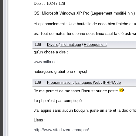
Debit : 1024 / 128
OS: Microsoft Windows XP Pro (Legerement modifié hihi) 
et optionnelement : Une bouteille de coca bien fraiche et
ps: Tout ce matos fonctionne sous linux sauf la clé usb wi
108
Divers
/
Informatique
/
Hébergement
qu'un chose a dire :
www.orilla.net
hebergeurs gratuit php / mysql
109
Programmation
/
Langages Web
/
[PHP] Aide
Je me permet de me taper l'incrust sur ce poste
Le php n'est pas compliqué
J'ai appris sans aucun bouquin, juste un site et la doc offic
Liens :
http://www.siteduzero.com/php/