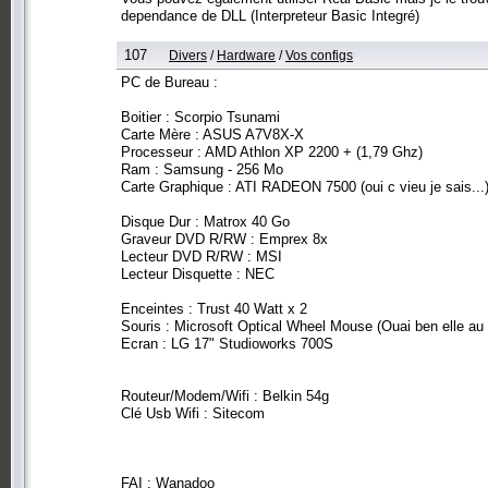
dependance de DLL (Interpreteur Basic Integré)
107
Divers
/
Hardware
/
Vos configs
PC de Bureau :
Boitier : Scorpio Tsunami
Carte Mère : ASUS A7V8X-X
Processeur : AMD Athlon XP 2200 + (1,79 Ghz)
Ram : Samsung - 256 Mo
Carte Graphique : ATI RADEON 7500 (oui c vieu je sais...
Disque Dur : Matrox 40 Go
Graveur DVD R/RW : Emprex 8x
Lecteur DVD R/RW : MSI
Lecteur Disquette : NEC
Enceintes : Trust 40 Watt x 2
Souris : Microsoft Optical Wheel Mouse (Ouai ben elle au 
Ecran : LG 17" Studioworks 700S
Routeur/Modem/Wifi : Belkin 54g
Clé Usb Wifi : Sitecom
FAI : Wanadoo