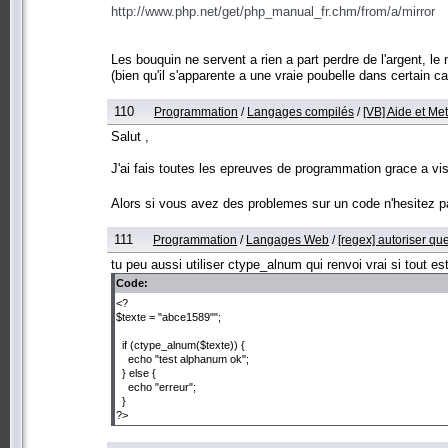
http://www.php.net/get/php_manual_fr.chm/from/a/mirror
Les bouquin ne servent a rien a part perdre de l'argent, le
(bien qu'il s'apparente a une vraie poubelle dans certain ca
110
Programmation
/
Langages compilés
/
[VB] Aide et Me
Salut ,
J'ai fais toutes les epreuves de programmation grace a vi
Alors si vous avez des problemes sur un code n'hesitez 
111
Programmation
/
Langages Web
/
[regex] autoriser qu
tu peu aussi utiliser ctype_alnum qui renvoi vrai si tout 
Code:
<?
$texte = "abce1589"";
if (ctype_alnum($texte)) {
echo "test alphanum ok";
} else {
echo "erreur";
}
?>