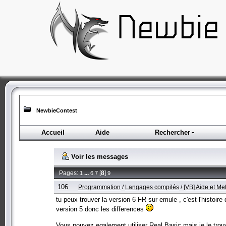
NewbieContest
Accueil
Aide
Rechercher
Voir les messages
Pages:
...
[
8
]
1
6
7
9
106
Programmation
/
Langages compilés
/
[VB] Aide et M
tu peux trouver la version 6 FR sur emule , c'est l'histoi
version 5 donc les differences
Vous pouvez egalement utiliser Real Basic mais je le tro