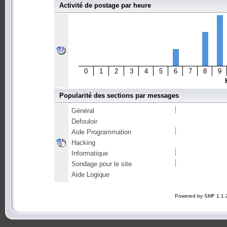
Activité de postage par heure
0
1
2
3
4
5
6
7
8
9
Popularité des sections par messages
Général
Defouloir
Aide Programmation
Hacking
Informatique
Sondage pour le site
Aide Logique
Powered by SMF 1.1.