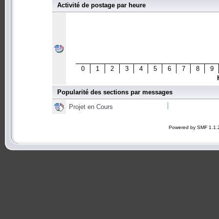
Activité de postage par heure
0
1
2
3
4
5
6
7
8
9
Popularité des sections par messages
Projet en Cours
Powered by SMF 1.1.