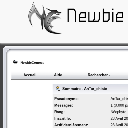
NewbieContest
Accueil
Aide
Rechercher
Sommaire - AnTar_chiste
Pseudonyme:
AnTar_chi
Messages:
1 (0.000 pa
Rang:
Néophyte
Inscrit le:
28 Avril 2
Actif dernièrement:
28 Avril 2