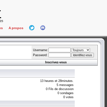
es
A propos
L'équipe
e Connect
Hall Of Fame
Username:
Password:
Inscrivez-vous
aires
ment
es
13 heures et 28minutes.
5 messages
0 Fils de discussion
bateur
0 sondages
0 votes