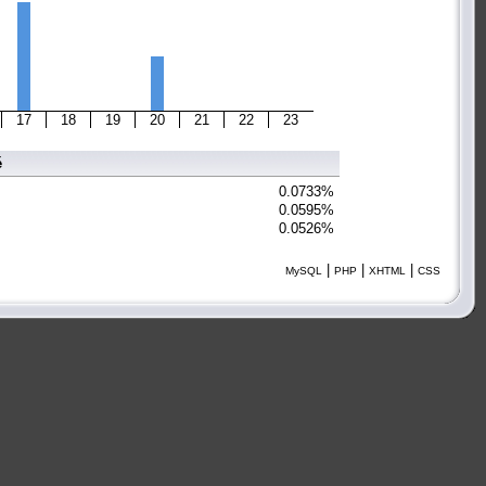
17
18
19
20
21
22
23
é
0.0733%
0.0595%
0.0526%
|
|
|
MySQL
PHP
XHTML
CSS