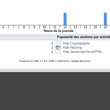
6
7
8
9
10
11
12
13
14
15
16
Heure de la journée
Popularité des sections par activit
2
Aide Cryptographie
2
Aide Hacking
1
Aide Javascript/Java/HTML
Powered by SMF 1.1.21
|
SMF © 2006-2011, Simple Machines