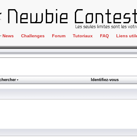
News
Challenges
Forum
Tutoriaux
FAQ
Liens util
Crackme
IRC
ClientSide
Newbi
Cryptographie
Liens
Forensics
chercher
Identifiez-vous
Parten
Hacking
Régle
Logique
Goodi
Programmation
L'incu
Stéganographie
Wargame
Tous les challenges