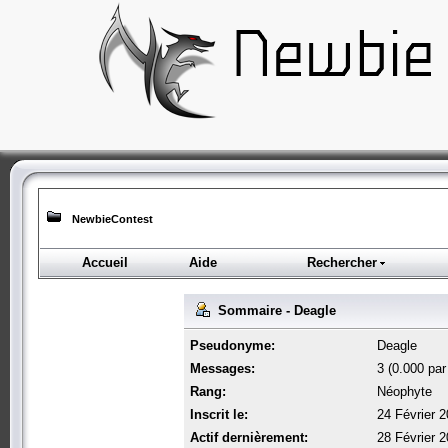
NewbieContest
Accueil
Aide
Rechercher
Sommaire - Deagle
Pseudonyme:
Deagle
Messages:
3 (0.000 par 
Rang:
Néophyte
Inscrit le:
24 Février 
Actif dernièrement:
28 Février 