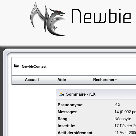
NewbieContest
Accueil
Aide
Rechercher
Sommaire - r1X
Pseudonyme:
r1X
Messages:
14 (0.002 pa
Rang:
Néophyte
Inscrit le:
17 Février 
Actif dernièrement:
21 Avril 200