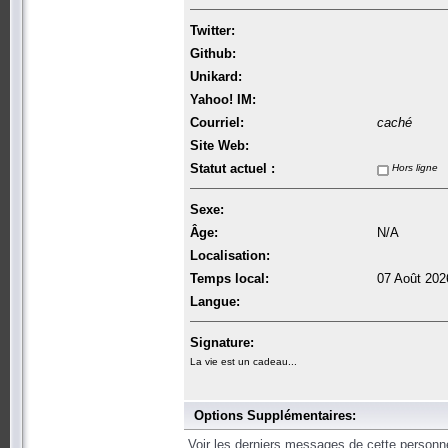
Twitter:
Github:
Unikard:
Yahoo! IM:
Courriel:
caché
Site Web:
Statut actuel :
Hors ligne
Sexe:
Âge:
N/A
Localisation:
Temps local:
07 Août 202
Langue:
Signature:
La vie est un cadeau...
Options Supplémentaires:
Voir les derniers messages de cette personn