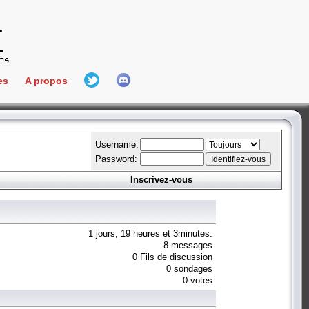
es
A propos
L'équipe
e Connect
Hall Of Fame
Username:
Password:
Inscrivez-vous
aires
ment
es
1 jours, 19 heures et 3minutes.
8 messages
0 Fils de discussion
bateur
0 sondages
0 votes