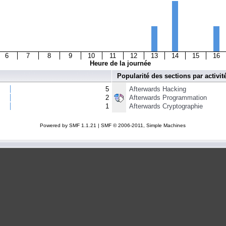
6
7
8
9
10
11
12
13
14
15
16
Heure de la journée
Popularité des sections par activit
5
Afterwards Hacking
2
Afterwards Programmation
1
Afterwards Cryptographie
Powered by SMF 1.1.21
|
SMF © 2006-2011, Simple Machines