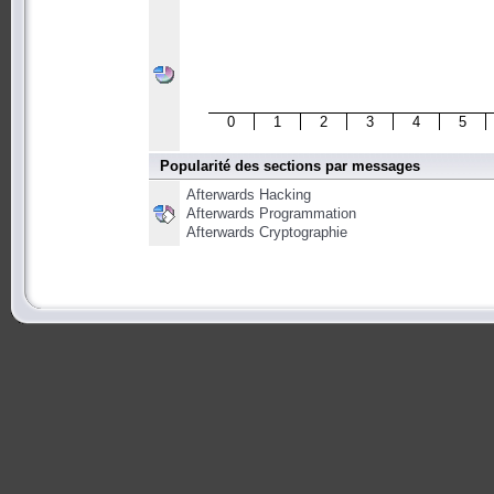
0
1
2
3
4
5
Popularité des sections par messages
Afterwards Hacking
Afterwards Programmation
Afterwards Cryptographie