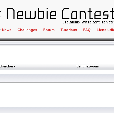
News
Challenges
Forum
Tutoriaux
FAQ
Liens util
Crackme
IRC
ClientSide
Newbi
Cryptographie
Liens
Forensics
chercher
Identifiez-vous
Parten
Hacking
Régle
Logique
Goodi
Programmation
L'incu
Stéganographie
Wargame
Tous les challenges