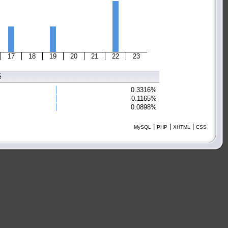
17
18
19
20
21
22
23
é
0.3316%
0.1165%
0.0898%
|
|
|
MySQL
PHP
XHTML
CSS