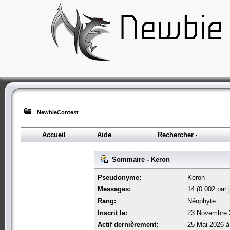
NewbieContest
Accueil
Aide
Rechercher
Sommaire - Keron
Pseudonyme:
Keron
Messages:
14 (0.002 par j
Rang:
Néophyte
Inscrit le:
23 Novembre 
Actif dernièrement:
25 Mai 2026 à