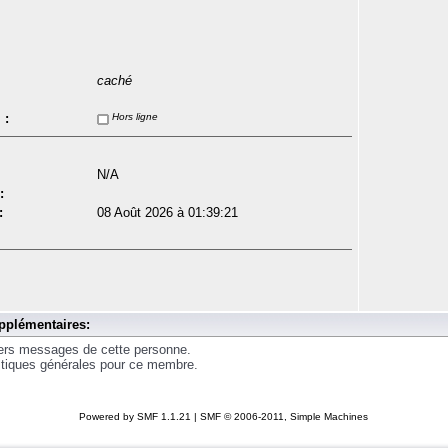
caché
 :
Hors ligne
N/A
:
:
08 Août 2026 à 01:39:21
pplémentaires:
iers messages de cette personne.
istiques générales pour ce membre.
Powered by SMF 1.1.21
|
SMF © 2006-2011, Simple Machines