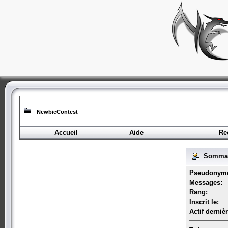
NewbieContest
Accueil
Aide
Re
Sommair
Pseudonym
Messages:
Rang:
Inscrit le:
Actif derniè