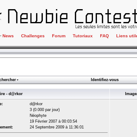
News
Challenges
Forum
Tutoriaux
FAQ
Liens util
Crackme
IRC
ClientSide
Newbi
Cryptographie
Liens
Forensics
chercher
Identifiez-vous
Parten
Hacking
Régle
e - d@rkor
Image/
Logique
Goodi
e:
d@rkor
Programmation
3 (0.000 par jour)
L'incu
Néophyte
Stéganographie
19 Février 2007 à 00:03:54
Wargame
rement:
24 Septembre 2009 à 11:36:01
Tous les challenges