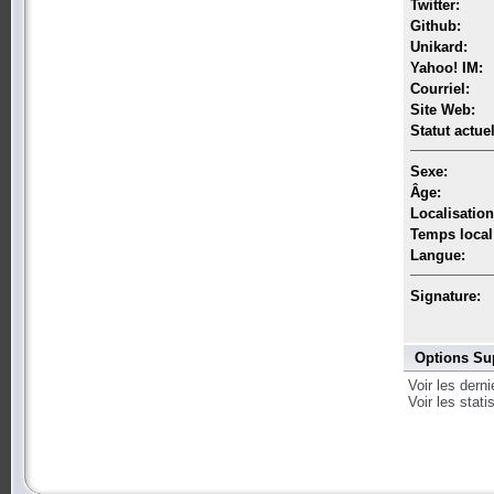
Twitter:
Github:
Unikard:
Yahoo! IM:
Courriel:
Site Web:
Statut actuel
Sexe:
Âge:
Localisation
Temps local
Langue:
Signature:
Options Su
Voir les dern
Voir les stat