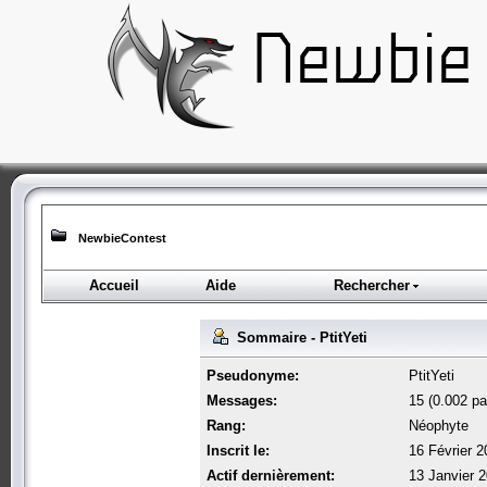
NewbieContest
Accueil
Aide
Rechercher
Sommaire - PtitYeti
Pseudonyme:
PtitYeti
Messages:
15 (0.002 par
Rang:
Néophyte
Inscrit le:
16 Février 2
Actif dernièrement:
13 Janvier 