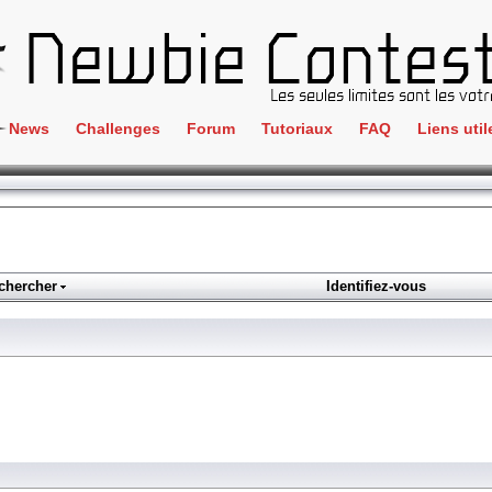
News
Challenges
Forum
Tutoriaux
FAQ
Liens util
Crackme
IRC
ClientSide
Newbi
Cryptographie
Liens
Forensics
chercher
Identifiez-vous
Parten
Hacking
Régle
Logique
Goodi
Programmation
L'incu
Stéganographie
Wargame
Tous les challenges