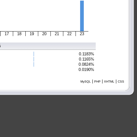
17
18
19
20
21
22
23
é
0.1183%
0.1165%
0.0824%
0.0190%
|
|
|
MySQL
PHP
XHTML
CSS