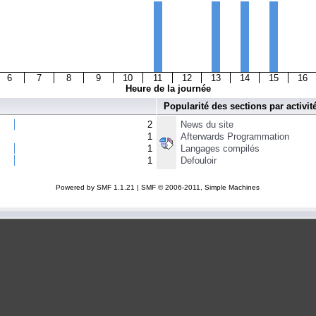
6
7
8
9
10
11
12
13
14
15
16
Heure de la journée
Popularité des sections par activit
2
News du site
1
Afterwards Programmation
1
Langages compilés
1
Defouloir
Powered by SMF 1.1.21
|
SMF © 2006-2011, Simple Machines