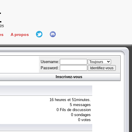
es
A propos
L'équipe
e Connect
Hall Of Fame
Username:
Password:
Inscrivez-vous
aires
ment
es
16 heures et 51minutes.
5 messages
0 Fils de discussion
bateur
0 sondages
0 votes