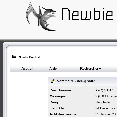
NewbieContest
Accueil
Aide
Rechercher
Sommaire - AeR@nDiR
Pseudonyme:
AeR@nDiR
Messages:
2 (0.000 par jo
Rang:
Néophyte
Inscrit le:
24 Décembre 
Actif dernièrement:
31 Janvier 20