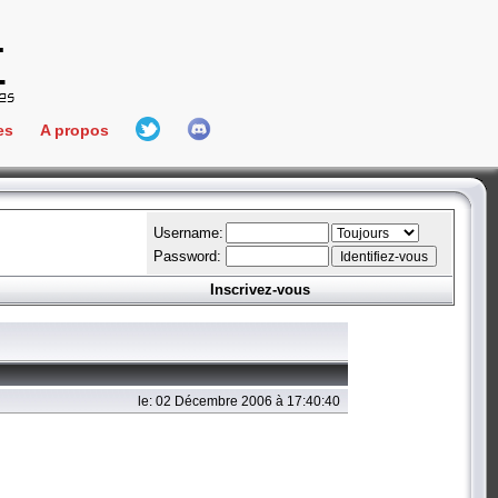
es
A propos
L'équipe
e Connect
Hall Of Fame
Username:
Password:
Inscrivez-vous
aires
ment
es
le: 02 Décembre 2006 à 17:40:40
bateur