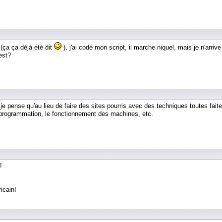
 (ça ça déjà été dit
), j'ai codé mon script, il marche niquel, mais je n'arr
est?
e pense qu'au lieu de faire des sites pourris avec des techniques toutes faites
a programmation, le fonctionnement des machines, etc.
!
icain!