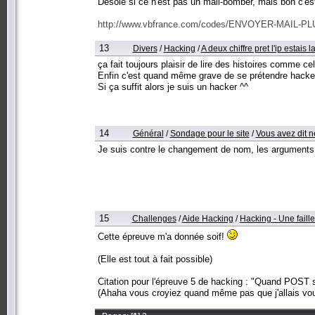
Désolé si ce n'est pas un mail-bomber, mais bon c'est
http://www.vbfrance.com/codes/ENVOYER-MAIL
13
Divers
/
Hacking
/
A deux chiffre pret l'ip estais 
ça fait toujours plaisir de lire des histoires comme cel
Enfin c'est quand même grave de se prétendre hacker
Si ça suffit alors je suis un hacker ^^
14
Général
/
Sondage pour le site
/
Vous avez dit 
Je suis contre le changement de nom, les argument
15
Challenges
/
Aide Hacking
/
Hacking - Une faille
Cette épreuve m'a donnée soif!
(Elle est tout à fait possible)
Citation pour l'épreuve 5 de hacking : "Quand POST s
(Ahaha vous croyiez quand même pas que j'allais vous