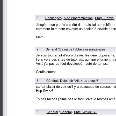
6
Challenges
/
Aide Programmation
/
Prog - Renvoi
J'espère que ça n'a pas été dit, mais j'ai un problème
comment faire pour envoyer un cookie à newbie cont
Merci.
7
Général
/
Defouloir
/
Votre avis m'intéresse
Je suis tout à fait d'accord avec les deux opposants, j
liens vers des sites de tutoriaux qui apprendraient l
Voilà j'ai pas du tout développé, faute de temps.
Cordialement.
8
Général
/
Defouloir
/
Allez les bleus !!
ça fait plaisir de voir qu'il y a beaucoup de suisses ici
Hop Swizz!
Toutes façons j'aime pas le foot! Vive le football amér
9
Général
/
Général
/
Épreuves de SE