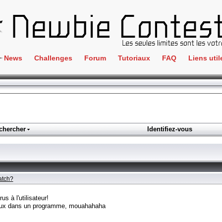
News
Challenges
Forum
Tutoriaux
FAQ
Liens util
Crackme
IRC
ClientSide
Newbi
Cryptographie
Liens
Forensics
chercher
Identifiez-vous
Parten
Hacking
Régle
Logique
Goodi
Programmation
atch?
L'incu
Stéganographie
s à l'utilisateur!
Wargame
cieux dans un programme, mouahahaha
Tous les challenges