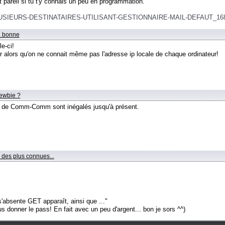
 pareil si tu t'y connais un peu en programmation.
-PLUSIEURS-DESTINATAIRES-UTILISANT-GESTIONNAIRE-MAIL-DEFAUT_168
la bonne
le-ci!
 alors qu'on ne connait même pas l'adresse ip locale de chaque ordinateur!
newbie ?
s de Comm-Comm sont inégalés jusqu'à présent.
 des plus connues...
'absente GET apparaît, ainsi que ..."
 donner le pass! En fait avec un peu d'argent... bon je sors ^^)