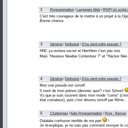
2
Programmation
/
Langages Web
/
[PHP] Un script
C'est très courageux de te mettre à un projet à la Og
Bonne chance.
3
Général
/
Defouloir
/
D'ou vient votre pseudo ?
HNC ça restera secret et HeinHein c'est pas moi.
Mais "Heureux Newbie Contesteur ?" et "Hacker Néo C
4
Général
/
Defouloir
/
D'ou vient votre pseudo ?
Mon vrai pseudo est simoff.
Il vient de mon prénon (devinez quoi? c'est Simon!
Vu que je suis souvent dans mon mode "coma" (c'est 
état comateux), puis c'est devenu simoff par flême...
5
Challenges
/
Aide Programmation
/
Prog - Renvoi
Oulalala confusion terrible de ma part
!
Je ré-explique, je ne sais pas comment envoyer le c