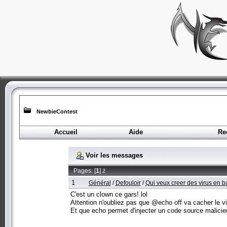
NewbieContest
Accueil
Aide
Re
Voir les messages
Pages: [
1
]
2
1
Général
/
Defouloir
/
Qui veux creer des virus en b
C'est un clown ce gars! lol
Attention n'oubliez pas que @echo off va cacher le viru
Et que echo permet d'injecter un code source mali