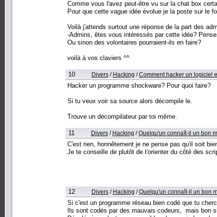
Comme vous l'avez peut-être vu sur la chat box certa
Pour que cette vague idée évolue je la poste sur le f
Voilà j'attends surtout une réponse de la part des adm
-Admins, êtes vous intéressés par cette idée? Pensez
Ou sinon des volontaires pourraient-ils en faire?
voilà à vos claviers ^^
10
Divers
/
Hacking
/
Comment hacker un logiciel 
Hacker un programme shockware? Pour quoi faire?
Si tu veux voir sa source alors décompile le.
Trouve un décompilateur par toi même.
11
Divers
/
Hacking
/
Quelqu'un connaît-il un bon m
C'est rien, honnêtement je ne pense pas qu'il soit bien
Je te conseille de plutôt de t'orienter du côté des scr
12
Divers
/
Hacking
/
Quelqu'un connaît-il un bon 
Si c'est un programme réseau bien codé que tu cherc
Ils sont codés par des mauvais codeurs, mais bon si 