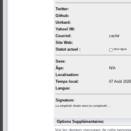
Twitter:
Github:
Unikard:
Yahoo! IM:
Courriel:
caché
Site Web:
Statut actuel :
Hors ligne
Sexe:
Âge:
N/A
Localisation:
Temps local:
07 Août 2026
Langue:
Signature:
La simplicité réside dans la complexité ...
Options Supplémentaires:
Voir les derniers messages de cette personn