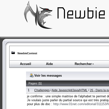
NewbieContest
Accueil
Aide
Rechercher
Voir les messages
Pages: [
1
]
1
Challenges
/
Aide Javascript/Java/HTML
/
JS - Dans la p
je confirme : une simple maitrise de l'alphabet te permet d
Je voulais juste parler du partial source qui est très prati
pour plus de doc :
http://www.01net.com/editorial/311153/f