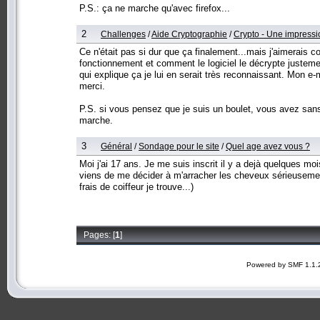
P.S.: ça ne marche qu'avec firefox...
2
Challenges
/
Aide Cryptographie
/
Crypto - Une impressi
Ce n'était pas si dur que ça finalement...mais j'aimerais
fonctionnement et comment le logiciel le décrypte justemen
qui explique ça je lui en serait très reconnaissant. Mon e-
merci.
P.S. si vous pensez que je suis un boulet, vous avez sans
marche.
3
Général
/
Sondage pour le site
/
Quel age avez vous ?
Moi j'ai 17 ans. Je me suis inscrit il y a dejà quelques 
viens de me décider à m'arracher les cheveux sérieusemen
frais de coiffeur je trouve...)
Pages: [
1
]
Powered by SMF 1.1.