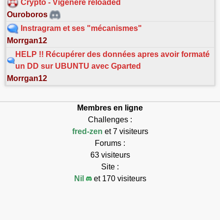
Crypto - Vigenere reloaded
Ouroboros
Instragram et ses "mécanismes"
Morrgan12
HELP !! Récupérer des données apres avoir formaté
un DD sur UBUNTU avec Gparted
Morrgan12
Membres en ligne
Challenges :
fred-zen
et 7 visiteurs
Forums :
63 visiteurs
Site :
Nil
et 170 visiteurs
Connectés : 242
Max connectés : 7768
Exécution en 0.126s.