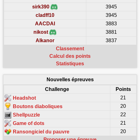
sirk390
3945
cladff10
3945
AACDAI
3883
nikost
3881
Alkanor
3837
Classement
Calcul des points
Statistiques
Nouvelles épreuves
Challenge
Points
21
Headshot
20
Boutons diaboliques
22
Shellpuzzle
21
Game of dots
20
Ransongiciel du pauvre
Proposer une épreuve