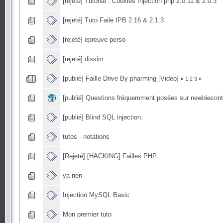
[rejeté] Tutorial : Cookies Injection php 2.0.11 & 2.0.3
[rejeté] Tuto Faile IPB 2.16 & 2.1.3
[rejeté] epreuve perso
[rejeté] dissim
[publié] Faille Drive By pharming [Video]
«
1
2
3
»
[publié] Questions fréquemment posées sur newbiecont
[publié] Blind SQL injection.
tutos - notations
[Rejeté] [HACKING] Failles PHP
ya rien
Injection MySQL Basic
Mon premier tuto