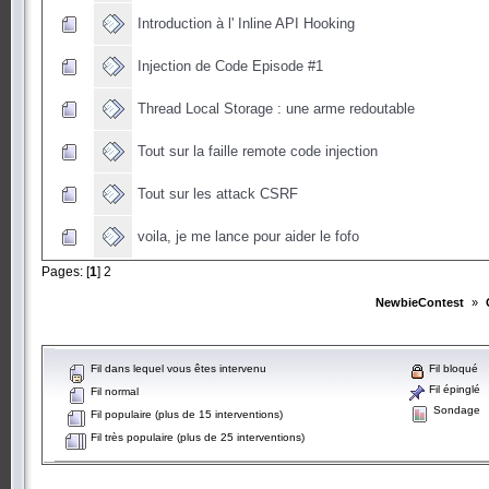
Introduction à l' Inline API Hooking
Injection de Code Episode #1
Thread Local Storage : une arme redoutable
Tout sur la faille remote code injection
Tout sur les attack CSRF
voila, je me lance pour aider le fofo
Pages: [
1
]
2
NewbieContest
»
Fil dans lequel vous êtes intervenu
Fil bloqué
Fil épinglé
Fil normal
Sondage
Fil populaire (plus de 15 interventions)
Fil très populaire (plus de 25 interventions)