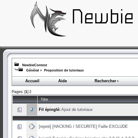
NewbieContest
Général
»
Proposition de tutoriaux
Accueil
Aide
Rechercher
Pages: [
1
]
2
Titre
Fil épinglé:
Ajout de tutoriaux
[rejeté] [HACKING / SECURITE] Faille EXCLUDE