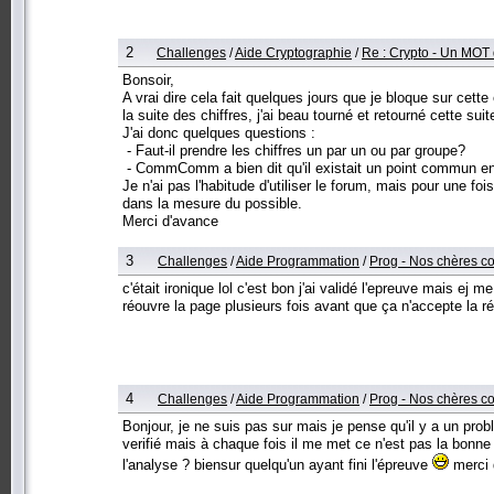
2
Challenges
/
Aide Cryptographie
/
Re : Crypto - Un MOT
Bonsoir,
A vrai dire cela fait quelques jours que je bloque sur cet
la suite des chiffres, j'ai beau tourné et retourné cette sui
J'ai donc quelques questions :
- Faut-il prendre les chiffres un par un ou par groupe?
- CommComm a bien dit qu'il existait un point commun en
Je n'ai pas l'habitude d'utiliser le forum, mais pour une foi
dans la mesure du possible.
Merci d'avance
3
Challenges
/
Aide Programmation
/
Prog - Nos chères co
c'était ironique lol c'est bon j'ai validé l'epreuve mais ej
réouvre la page plusieurs fois avant que ça n'accepte la 
4
Challenges
/
Aide Programmation
/
Prog - Nos chères co
Bonjour, je ne suis pas sur mais je pense qu'il y a un prob
verifié mais à chaque fois il me met ce n'est pas la bonne
l'analyse ? biensur quelqu'un ayant fini l'épreuve
merci 