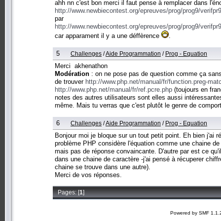
ahh nn c'est bon merci il faut pense à remplacer dans l'é
http://www.newbiecontest.org/epreuves/prog/prog9/verif
par
http://www.newbiecontest.org/epreuves/prog/prog9/verif
car apparament il y a une déffèrence
.
5
Challenges
/
Aide Programmation
/
Prog - Equation
Merci akhenathon
Modération
: on ne pose pas de question comme ça sans av
de trouver
http://www.php.net/manual/fr/function.preg-mat
http://www.php.net/manual/fr/ref.pcre.php
(toujours en fran
notes des autres utilisateurs sont elles aussi intéressante
même. Mais tu verras que c'est plutôt le genre de compor
6
Challenges
/
Aide Programmation
/
Prog - Equation
Bonjour moi je bloque sur un tout petit point. Eh bien j'ai r
problème PHP considère l'équation comme une chaine de ca
mais pas de réponse convaincante. D'autre par est ce qu'i
dans une chaine de caractère -j'ai pensé à récuperer chiffr
chaine se trouve dans une autre).
Merci de vos réponses.
Pages: [
1
]
Powered by SMF 1.1.